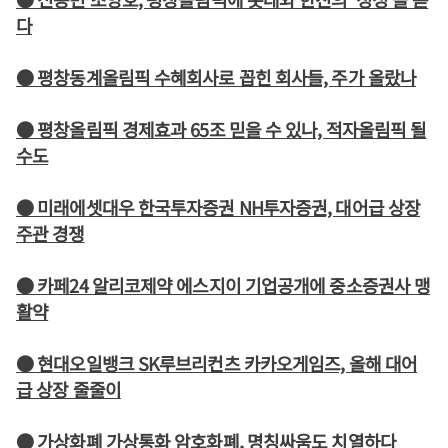
다
● 평창동계올림픽 수혜회사로 꼽힌 회사들, 주가 올랐나
● 평창올림픽 경제효과 65조 믿을 수 있나, 적자올림픽 될
수도
● 미래에셋대우 한국투자증권 NH투자증권, 대어급 상장
주관 경쟁
● 카페24 알리코제약 에스지이 기업공개에 중소증권사 맹
활약
● 현대오일뱅크 SK루브리컨츠 카카오게임즈, 올해 대어
급 상장 줄줄이
● 가상화폐 가상통화 암호화폐, 명칭싸움도 치열하다