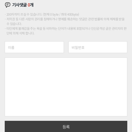
기사댓글
0
개
200자까지 쓰실 수 있습니다. (현재 0 byte / 최대 400byte)
저작권 등 다른 사람의 권리를 침해하거나 명예를 훼손하는 댓글은 관련 법률에 의해 제재를 받을
수 있습니다.
타인에게 불쾌감을 주는 욕설 등 비하하는 단어가 내용에 포함되거나 인신공격성 글은 관리자의 판
단에 의해 삭제 합니다.