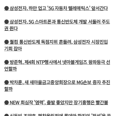
● 삼성전자, 하만 업고 '5G 자동차 텔레매틱스' 앞서간다
● 삼성전자, 5G 스마트폰과 통신반도체 개발 서둘러 주도
권 쥔다
● 퀄컴 통신반도체 독점지위 흔들려, 삼성전자 시장진입
기회 잡아
● 방준혁, 제4회 NTP행사에서 넷마블게임즈 왕좌등극 선
언할까
● 박차훈, 새 새마을금고중앙회장으로 MG손보 증자 추진
할까
● NEW 회심작 '염력', 출발 좋았지만 장기흥행은 빨간불
● 신동빈 조양호, 평창올림픽에 롯데와 한진의 '정성'을 쏟