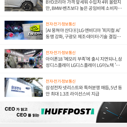
BYD코리아 가격 앞세워 수입차 4위 올랐지
만, BMW·벤츠보다 높은 공임비에 소비자
불만 폭발
전자·전기·정보통신
[AI 뭉쳐야 산다⑧] LG·엔비디아 '피지컬 AI'
동맹 강화, 구광모 제조·데이터·기술 결집
해 종합 로보틱스 기업으로
전자·전기·정보통신
아이폰18 '메모리 부족'에 출시 지연되나, 삼
성디스플레이 LG디스플레이 LG이노텍 '탈
애플' 수익 다각화 속도
전자·전기·정보통신
삼성전자 넷리스트와 특허분쟁 매듭, 5년 동
안 최대 1.3조 라이선스비 지급