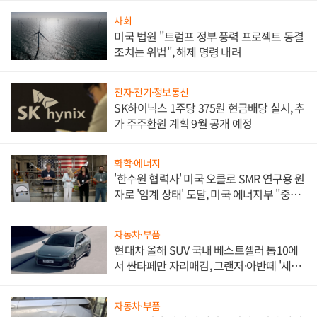
사회
미국 법원 "트럼프 정부 풍력 프로젝트 동결
조치는 위법", 해제 명령 내려
전자·전기·정보통신
SK하이닉스 1주당 375원 현금배당 실시, 추
가 주주환원 계획 9월 공개 예정
화학·에너지
'한수원 협력사' 미국 오클로 SMR 연구용 원
자로 '임계 상태' 도달, 미국 에너지부 "중요
한 이정표"
자동차·부품
현대차 올해 SUV 국내 베스트셀러 톱10에
서 싼타페만 자리매김, 그랜저·아반떼 '세단
쌍끌이'로 내수 방어
자동차·부품