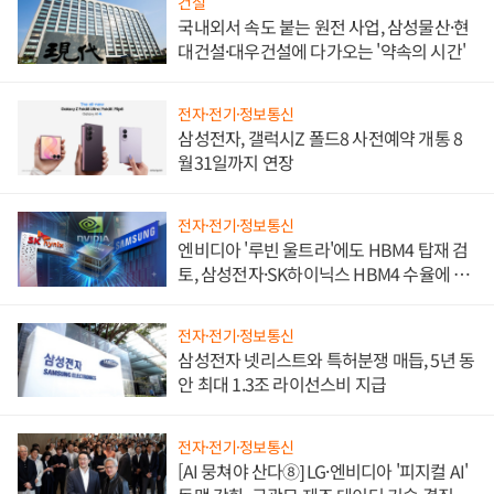
건설
국내외서 속도 붙는 원전 사업, 삼성물산·현
대건설·대우건설에 다가오는 '약속의 시간'
전자·전기·정보통신
삼성전자, 갤럭시Z 폴드8 사전예약 개통 8
월31일까지 연장
전자·전기·정보통신
엔비디아 '루빈 울트라'에도 HBM4 탑재 검
토, 삼성전자·SK하이닉스 HBM4 수율에 주
도권 갈린다
전자·전기·정보통신
삼성전자 넷리스트와 특허분쟁 매듭, 5년 동
안 최대 1.3조 라이선스비 지급
전자·전기·정보통신
[AI 뭉쳐야 산다⑧] LG·엔비디아 '피지컬 AI'