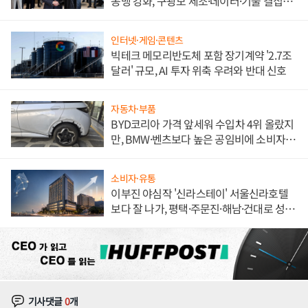
동맹 강화, 구광모 제조·데이터·기술 결집
해 종합 로보틱스 기업으로
인터넷·게임·콘텐츠
빅테크 메모리반도체 포함 장기계약 '2.7조
달러' 규모, AI 투자 위축 우려와 반대 신호
자동차·부품
BYD코리아 가격 앞세워 수입차 4위 올랐지
만, BMW·벤츠보다 높은 공임비에 소비자
불만 폭발
소비자·유통
이부진 야심작 '신라스테이' 서울신라호텔
보다 잘 나가, 평택·주문진·해남·건대로 성
장판 더 넓힌다
기사댓글
0
개