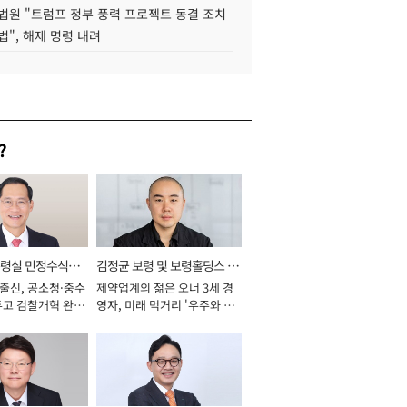
법원 "트럼프 정부 풍력 프로젝트 동결 조치
법", 해제 명령 내려
?
통령실 민정수석비
김정균 보령 및 보령홀딩스 대
 출신, 공소청·중수
제약업계의 젊은 오너 3세 경
표이사 사장
두고 검찰개혁 완수
영자, 미래 먹거리 '우주와 헬
년]
스케어' 공들여 [2026년]