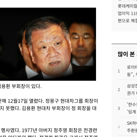
롯데케미칼
업이익 11
편으로 체
많이 본
로이터
1
동",
김용환 부회장이 있다.
삼성전
2
권가 
 12월17일 열렸다. 정몽구 현대차그룹 회장이
'한수
지 못했다. 김용환 현대차 부회장이 정 회장을 대
3
'임계
SK하
4
행사였다. 1977년 아버지 정주영 회장은 전경련
주환원