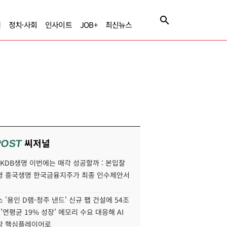
제
정치·사회
인사이트
JOB+
최신뉴스
씨저널
POST
' KDB생명 이번에는 매각 성공할까 : 본입찰
명 흥국생명 한국금융지주가 최종 인수제안서
 '용인 D램-청주 낸드' 신규 팹 건설에 54조
 '연평균 19% 성장' 메모리 수요 대응해 AI
장 핵심플레이어로