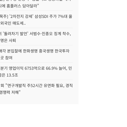
니에 홈플러스 담아달라"
목주] '2차전지 강세' 삼성SDI 주가 7%대 올
 외국인 매도세..
 '돌려차기 발언' 서범수·진종오 징계 착수,
2명은 사퇴
 매각 본입찰에 한화생명 흥국생명 한국투자
3곳 참여
분기 영업이익 6753억으로 66.9% 늘어, 민
은 13.5조
회 "연구개발직 주52시간 유연화 필요, 경직
경쟁력 저해"