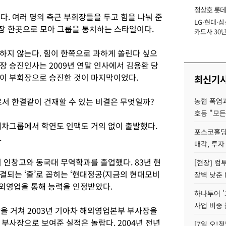
정상호 롯데
다. 여러 명의 측근 부회장들을 두고 힘을 나눠 준
LG·현대·삼
장
회장 한곳으로 모아 그룹을 통치하는 스타일이다.
카드사 30년
에 '초집중' 
하지 않는다. 힘이 한쪽으로 과하게 쏠린다 싶으
장 승진인사는 2009년 연말 인사에서 김용환 당
이 부회장으로 승진한 것이 마지막이었다.
최신기
서 한결같이 건재할 수 있는 비결은 무엇일까?
농협 폭염과
호동 "모든
대차그룹에서 학연도 인맥도 거의 없이 출발했다.
포스코홀딩
.
매각, 투자
 인창고와 동국대 무역학과를 졸업했다. 83년 현
[현장] 컴
결되는 ‘줄’로 꼽히는 ‘현대정공(지금의 현대모비
장벽 낮춘 
해외영업을 통해 능력을 인정받았다.
하나투어 '
사업 비중 
을 거쳐 2003년 기아차 해외영업본부 부사장을
부사장으로 보여준 실적은 놀랍다. 2004년 전년
[7일 오!