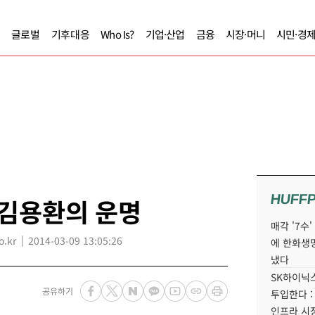
글로벌
기후대응
Who Is?
기업·산업
금융
시장·머니
시민·경
HUFF
 김용환의 운명
매각 '7수
.kr
2014-03-09 13:05:26
에 한화생
냈다
SK하이닉스
공유하기
투입한다 :
인프라 시