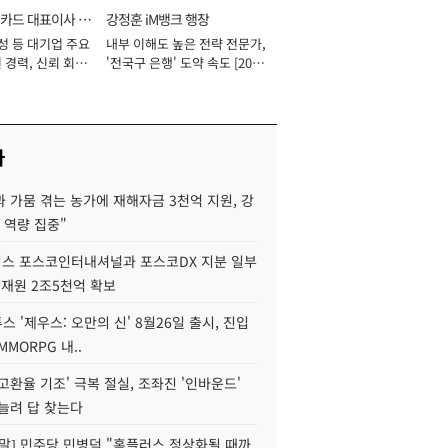
카드 대표이사 사
강정훈 iM뱅크 행장
성 등 대기업 주요
내부 이해도 높은 전략 전문가,
 경력, 신뢰 회복
'전국구 은행' 도약 속도 [2026
[2026년]
년]
사
 가뭄 겪는 농가에 재해자금 3천억 지원, 강
 역량 집중"
스 포스코인터내셔널과 포스코DX 지분 일부
 재원 2조5천억 확보
투스 '제우스: 오만의 신' 8월26일 출시, 진입
MMORPG 내..
고환율 기조' 극복 절실, 조좌진 '인바운드'
늘려 답 찾는다
정말] 민주당 민병덕 "홈플러스 정상화될 때까