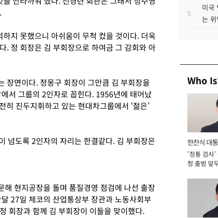
것을 안타까워 했다. 전경련 회관은 그래서 정주영
미국 
.
5
는 위
석하지 못했으니 아쉬움이 무척 컸을 것이다. 더욱
. 정 회장은 김 부회장으로 하여금 그 감회와 아
Who Is
 장면이다. 정몽구 회장이 그만큼 김 부회장을
에서 그룹의 2인자로 꼽힌다. 1956년에 태어났
 여전히 진두지휘하고 있는 현대차그룹에서 ‘젊은’
이 넘도록 2인자의 자리는 한결같다. 김 부회장은
한찬식 대
'정통 검사'
서관
청 출범 앞
맡아 [2026
방문해 현지공장을 돌며 품질경영 점검에 나선 출장
난달 27일 체코의 산업통상부 장관과 노동사회부
정 회장과 함께 김 부회장이 이들을 맞이했다.