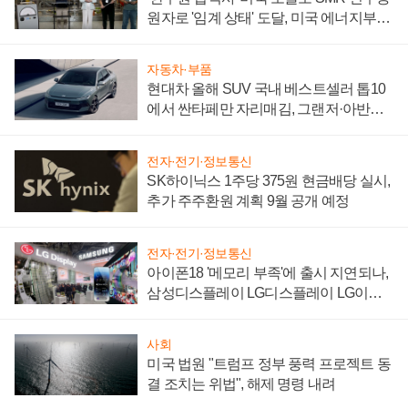
원자로 '임계 상태' 도달, 미국 에너지부
"중요한 이정표"
자동차·부품
현대차 올해 SUV 국내 베스트셀러 톱10
에서 싼타페만 자리매김, 그랜저·아반떼
'세단 쌍끌이'로 내수 방어
전자·전기·정보통신
SK하이닉스 1주당 375원 현금배당 실시,
추가 주주환원 계획 9월 공개 예정
전자·전기·정보통신
아이폰18 '메모리 부족'에 출시 지연되나,
삼성디스플레이 LG디스플레이 LG이노
텍 '탈애플' 수익 다각화 속도
사회
미국 법원 "트럼프 정부 풍력 프로젝트 동
결 조치는 위법", 해제 명령 내려