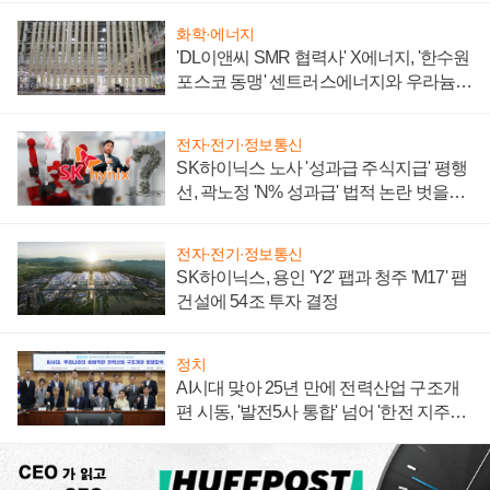
화학·에너지
'DL이앤씨 SMR 협력사' X에너지, '한수원
포스코 동맹' 센트러스에너지와 우라늄
계약 체결
전자·전기·정보통신
SK하이닉스 노사 '성과급 주식지급' 평행
선, 곽노정 'N% 성과급' 법적 논란 벗을지
주목
전자·전기·정보통신
SK하이닉스, 용인 'Y2' 팹과 청주 'M17' 팹
건설에 54조 투자 결정
정치
AI시대 맞아 25년 만에 전력산업 구조개
편 시동, '발전5사 통합' 넘어 '한전 지주사'
재편론도