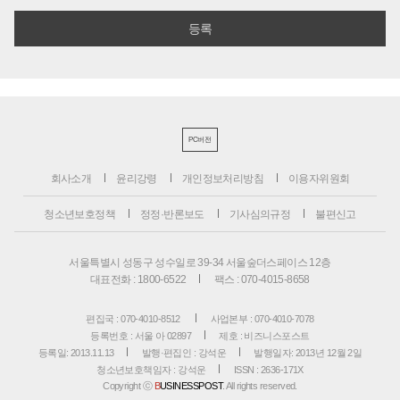
PC버전
회사소개
윤리강령
개인정보처리방침
이용자위원회
청소년보호정책
정정·반론보도
기사심의규정
불편신고
서울특별시 성동구 성수일로 39-34 서울숲더스페이스 12층
대표전화 : 1800-6522
팩스 : 070-4015-8658
편집국 : 070-4010-8512
사업본부 : 070-4010-7078
등록번호 : 서울 아 02897
제호 : 비즈니스포스트
등록일: 2013.11.13
발행·편집인 : 강석운
발행일자: 2013년 12월 2일
청소년보호책임자 : 강석운
ISSN : 2636-171X
Copyright ⓒ
B
USINESSPOST
. All rights reserved.