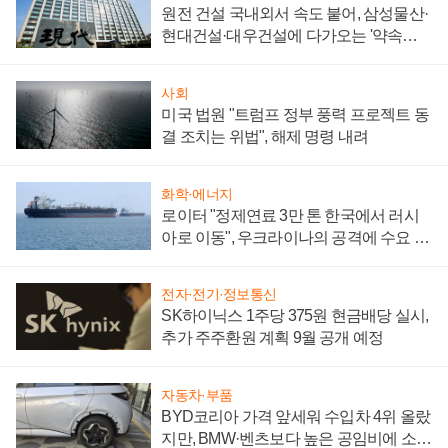
원전 건설 국내외서 속도 붙어, 삼성물산·
현대건설·대우건설에 다가오는 '약속의
시간'
사회
미국 법원 "트럼프 정부 풍력 프로젝트 동
결 조치는 위법", 해제 명령 내려
화학·에너지
로이터 "정제연료 3만 톤 한국에서 러시
아로 이동", 우크라이나의 공격에 수요 늘
어
전자·전기·정보통신
SK하이닉스 1주당 375원 현금배당 실시,
추가 주주환원 계획 9월 공개 예정
자동차·부품
BYD코리아 가격 앞세워 수입차 4위 올랐
지만, BMW·벤츠보다 높은 공임비에 소비