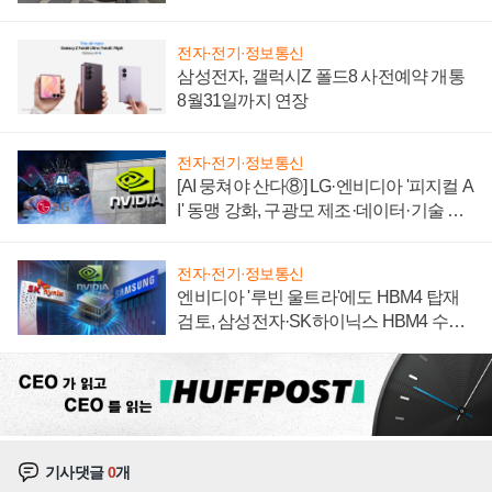
자 불만 폭발
전자·전기·정보통신
삼성전자, 갤럭시Z 폴드8 사전예약 개통
8월31일까지 연장
전자·전기·정보통신
[AI 뭉쳐야 산다⑧] LG·엔비디아 '피지컬 A
I' 동맹 강화, 구광모 제조·데이터·기술 결
집해 종합 로보틱스 기업으로
전자·전기·정보통신
엔비디아 '루빈 울트라'에도 HBM4 탑재
검토, 삼성전자·SK하이닉스 HBM4 수율
에 주도권 갈린다
기사댓글
0
개