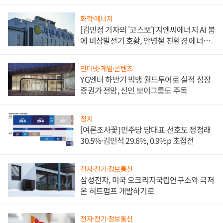
담'
화학·에너지
[김민정 기자의 '코스뽀'] 지엔씨에너지 AI 붐
에 비상발전기 호황, 안병철 친환경 에너지
발전전문기업 향한다
인터넷·게임·콘텐츠
YG엔터 하반기 빅뱅 월드투어로 실적 성장
증권가 전망, 신인 보이그룹도 주목
정치
[여론조사꽃] 민주당 당대표 선호도 정청래
30.5%·김민석 29.6%, 0.9%p 초접전
전자·전기·정보통신
삼성전자, 미국 오크리지국립연구소와 극저
온 히트펌프 개발하기로
전자·전기·정보통신