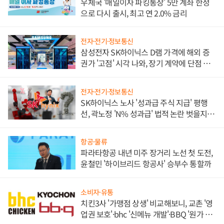
우체국 '매일이자 파킹통장' 5만 계좌 한정
으로 다시 출시, 최고 연 2.0% 금리
전자·전기·정보통신
삼성전자 SK하이닉스 D램 가격에 해외 증
권가 '고점' 시각 나와, 장기 계약에 단점 부
각
전자·전기·정보통신
SK하이닉스 노사 '성과급 주식 지급' 평행
선, 곽노정 'N% 성과급' 법적 논란 벗을지 주
목
항공·물류
파라타항공 내년 미주 장거리 노선 첫 도전,
윤철민 '하이브리드 항공사' 승부수 통할까
소비자·유통
치킨3사 '가맹점 상생' 비교해보니, 교촌 '영
업권 보호'·bhc '신메뉴 개발'·BBQ '원가 부