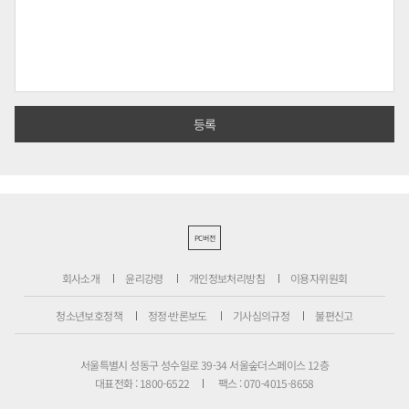
PC버전
회사소개
윤리강령
개인정보처리방침
이용자위원회
청소년보호정책
정정·반론보도
기사심의규정
불편신고
서울특별시 성동구 성수일로 39-34 서울숲더스페이스 12층
대표전화 : 1800-6522
팩스 : 070-4015-8658