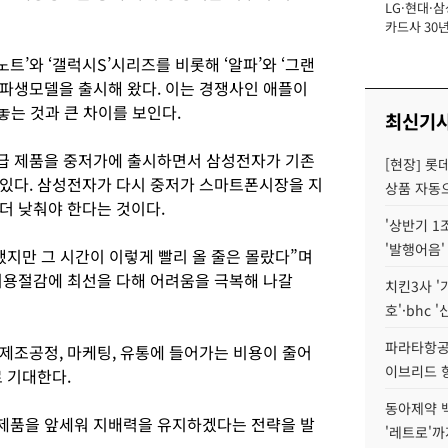
LG·현대·삼
장
카드사 30년
에 '초집중' 
’와 ‘갤럭시S’시리즈를 비롯해 ‘알파’와 ‘그랜
등 다양한 파생모델을 출시해 왔다. 이는 경쟁사인 애플이
놓는 것과 큰 차이를 보인다.
최신기
급 제품을 중저가에 출시하면서 삼성전자가 기존
[현장] 롯
있다. 삼성전자가 다시 중저가 스마트폰시장을 지
상품 자동으
더 낮춰야 한다는 것이다.
'상반기 1
'발행어음'
했지만 그 시간이 이렇게 빨리 올 줄은 몰랐다”며
비용절감에 최선을 다해 어려움을 극복해 나갈
치킨3사 '
호'·bhc '
파라타항공 
제조공정, 마케팅, 유통에 들어가는 비용이 줄어
이브리드 
 기대한다.
동아제약 
제품을 앞세워 지배력을 유지하겠다는 전략을 발
'레트로'까