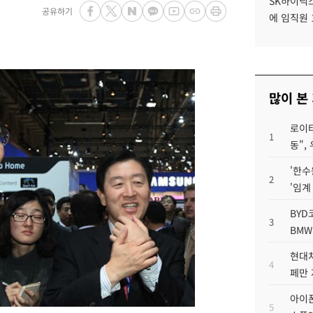
SK하이닉스
공유하기
에 임직원 
많이 본
로이터
1
동",
'한수
2
'임계
BYD
3
BMW
현대차
4
페만 
아이폰
5