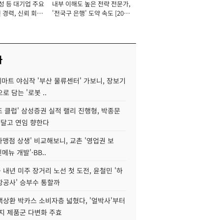
성 등 대기업 주요
내부 이해도 높은 전략 전문가,
 경력, 신뢰 회복
'전국구 은행' 도약 속도 [2026
[2026년]
년]
사
데마트 야심작 '부산 물류센터' 가보니, 장보기
로 담는 '로봇 ..
조 클럽' 삼성증권 실적 랠리 진행형, 박종문
 달고 연임 향한다
가맹점 상생' 비교해보니, 교촌 '영업권 보
신메뉴 개발'·BB..
내년 미주 장거리 노선 첫 도전, 윤철민 '하
항공사' 승부수 통할까
백상환 박카스 소비자층 넓혔다, '얼박사'부터
지 제품군 다변화 주효