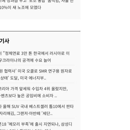
에 성과급 두고 '노조 통합' 움직임, 사흘 만
10%이 새 노조에 모였다
 기사
 "정제연료 3만 톤 한국에서 러시아로 이
 우크라이나의 공격에 수요 늘어
원 협력사' 미국 오클로 SMR 연구용 원자로
 상태' 도달, 미국 에너지부..
코리아 가격 앞세워 수입차 4위 올랐지만,
·벤츠보다 높은 공임비에 소비자 ..
 올해 SUV 국내 베스트셀러 톱10에서 싼타
자리매김, 그랜저·아반떼 '세단..
18 '메모리 부족'에 출시 지연되나, 삼성디