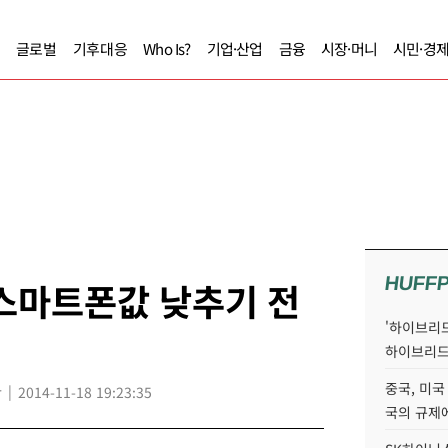
글로벌
기후대응
Who Is?
기업·산업
금융
시장·머니
시민·경
HUFF
스마트폰값 낮추기 전
'하이브리드
하이브리드
중국, 미국
r
2014-11-18 19:23:35
국의 규제에