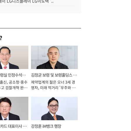
이 LG디스플레이 LG이노텍 '..
?
통령실 민정수석비
김정균 보령 및 보령홀딩스 대
 출신, 공소청·중수
제약업계의 젊은 오너 3세 경
표이사 사장
두고 검찰개혁 완수
영자, 미래 먹거리 '우주와 헬
년]
스케어' 공들여 [2026년]
카드 대표이사 사
강정훈 iM뱅크 행장