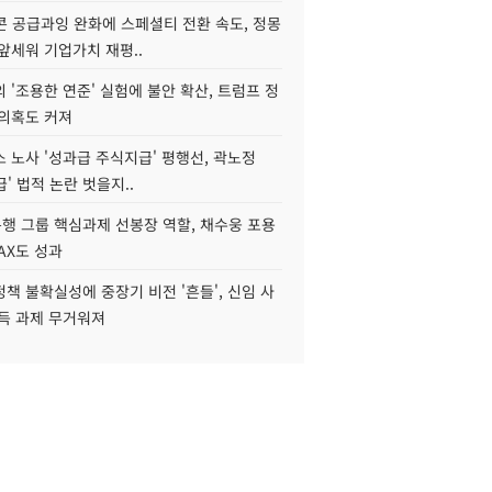
콘 공급과잉 완화에 스페셜티 전환 속도, 정몽
앞세워 기업가치 재평..
 '조용한 연준' 실험에 불안 확산, 트럼프 정
 의혹도 커져
 노사 '성과급 주식지급' 평행선, 곽노정
급' 법적 논란 벗을지..
행 그룹 핵심과제 선봉장 역할, 채수웅 포용
AX도 성과
책 불확실성에 중장기 비전 '흔들', 신임 사
설득 과제 무거워져