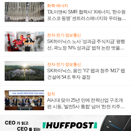
화학·에너지
'DL이앤씨 SMR 협력사' X에너지, '한수원
포스코 동맹' 센트러스에너지와 우라늄
계약 체결
전자·전기·정보통신
SK하이닉스 노사 '성과급 주식지급' 평행
선, 곽노정 'N% 성과급' 법적 논란 벗을지
주목
전자·전기·정보통신
SK하이닉스, 용인 'Y2' 팹과 청주 'M17' 팹
건설에 54조 투자 결정
정치
AI시대 맞아 25년 만에 전력산업 구조개
편 시동, '발전5사 통합' 넘어 '한전 지주사'
재편론도