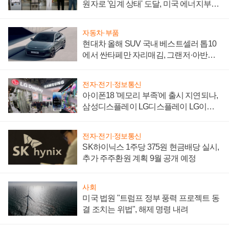
원자로 '임계 상태' 도달, 미국 에너지부
"중요한 이정표"
자동차·부품
현대차 올해 SUV 국내 베스트셀러 톱10
에서 싼타페만 자리매김, 그랜저·아반떼
'세단 쌍끌이'로 내수 방어
전자·전기·정보통신
아이폰18 '메모리 부족'에 출시 지연되나,
삼성디스플레이 LG디스플레이 LG이노
텍 '탈애플' 수익 다각화 속도
전자·전기·정보통신
SK하이닉스 1주당 375원 현금배당 실시,
추가 주주환원 계획 9월 공개 예정
사회
미국 법원 "트럼프 정부 풍력 프로젝트 동
결 조치는 위법", 해제 명령 내려