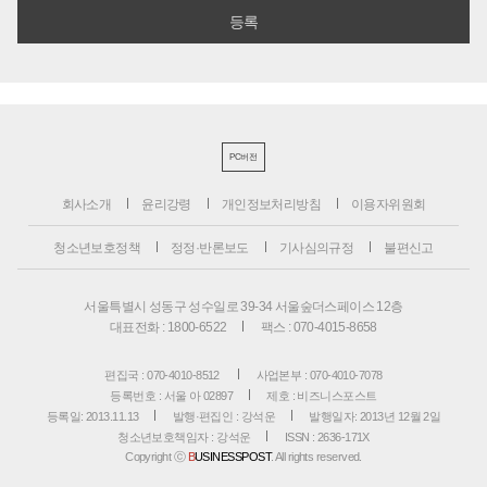
PC버전
회사소개
윤리강령
개인정보처리방침
이용자위원회
청소년보호정책
정정·반론보도
기사심의규정
불편신고
서울특별시 성동구 성수일로 39-34 서울숲더스페이스 12층
대표전화 : 1800-6522
팩스 : 070-4015-8658
편집국 : 070-4010-8512
사업본부 : 070-4010-7078
등록번호 : 서울 아 02897
제호 : 비즈니스포스트
등록일: 2013.11.13
발행·편집인 : 강석운
발행일자: 2013년 12월 2일
청소년보호책임자 : 강석운
ISSN : 2636-171X
Copyright ⓒ
B
USINESSPOST
. All rights reserved.