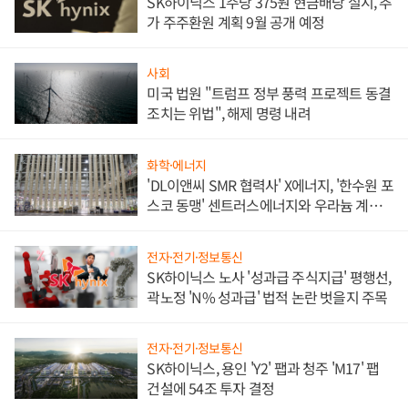
SK하이닉스 1주당 375원 현금배당 실시, 추
가 주주환원 계획 9월 공개 예정
사회
미국 법원 "트럼프 정부 풍력 프로젝트 동결
조치는 위법", 해제 명령 내려
화학·에너지
'DL이앤씨 SMR 협력사' X에너지, '한수원 포
스코 동맹' 센트러스에너지와 우라늄 계약
체결
전자·전기·정보통신
SK하이닉스 노사 '성과급 주식지급' 평행선,
곽노정 'N% 성과급' 법적 논란 벗을지 주목
전자·전기·정보통신
SK하이닉스, 용인 'Y2' 팹과 청주 'M17' 팹
건설에 54조 투자 결정