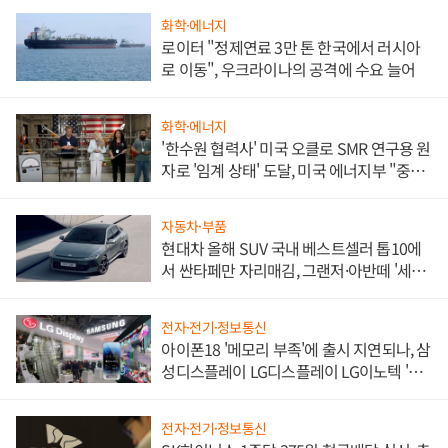
화학·에너지
로이터 "정제연료 3만 톤 한국에서 러시아
로 이동", 우크라이나의 공격에 수요 늘어
화학·에너지
'한수원 협력사' 미국 오클로 SMR 연구용 원
자로 '임계 상태' 도달, 미국 에너지부 "중요
한 이정표"
자동차·부품
현대차 올해 SUV 국내 베스트셀러 톱10에
서 싼타페만 자리매김, 그랜저·아반떼 '세단
쌍끌이'로 내수 방어
전자·전기·정보통신
아이폰18 '메모리 부족'에 출시 지연되나, 삼
성디스플레이 LG디스플레이 LG이노텍 '탈
애플' 수익 다각화 속도
전자·전기·정보통신