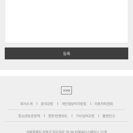
PC버전
회사소개
윤리강령
개인정보처리방침
이용자위원회
청소년보호정책
정정·반론보도
기사심의규정
불편신고
서울특별시 성동구 성수일로 39-34 서울숲더스페이스 12층