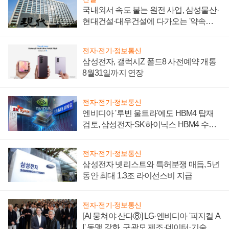
국내외서 속도 붙는 원전 사업, 삼성물산·
현대건설·대우건설에 다가오는 '약속의
시간'
전자·전기·정보통신
삼성전자, 갤럭시Z 폴드8 사전예약 개통
8월31일까지 연장
전자·전기·정보통신
엔비디아 '루빈 울트라'에도 HBM4 탑재
검토, 삼성전자·SK하이닉스 HBM4 수율
에 주도권 갈린다
전자·전기·정보통신
삼성전자 넷리스트와 특허분쟁 매듭, 5년
동안 최대 1.3조 라이선스비 지급
전자·전기·정보통신
[AI 뭉쳐야 산다⑧] LG·엔비디아 '피지컬 A
I' 동맹 강화, 구광모 제조·데이터·기술 결