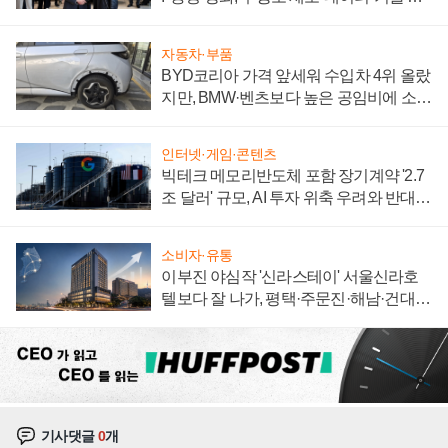
집해 종합 로보틱스 기업으로
자동차·부품
BYD코리아 가격 앞세워 수입차 4위 올랐
지만, BMW·벤츠보다 높은 공임비에 소비
자 불만 폭발
인터넷·게임·콘텐츠
빅테크 메모리반도체 포함 장기계약 '2.7
조 달러' 규모, AI 투자 위축 우려와 반대
신호
소비자·유통
이부진 야심작 '신라스테이' 서울신라호
텔보다 잘 나가, 평택·주문진·해남·건대로
성장판 더 넓힌다
기사댓글
0
개