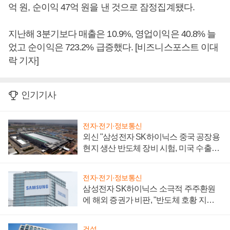
억 원, 순이익 47억 원을 낸 것으로 잠정집계됐다.
지난해 3분기보다 매출은 10.9%, 영업이익은 40.8% 늘
었고 순이익은 723.2% 급증했다. [비즈니스포스트 이대
락 기자]
인기기사
전자·전기·정보통신
외신 "삼성전자 SK하이닉스 중국 공장용
현지 생산 반도체 장비 시험, 미국 수출통
제 대비"
전자·전기·정보통신
삼성전자 SK하이닉스 소극적 주주환원
에 해외 증권가 비판, "반도체 호황 지속
성 의문"
건설