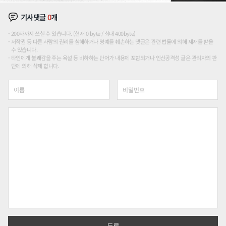
기사댓글
0
개
200자까지 쓰실 수 있습니다. (현재 0 byte / 최대 400byte)
저작권 등 다른 사람의 권리를 침해하거나 명예를 훼손하는 댓글은 관련 법률에 의해 제재를 받을
수 있습니다.
타인에게 불쾌감을 주는 욕설 등 비하하는 단어가 내용에 포함되거나 인신공격성 글은 관리자의 판
단에 의해 삭제 합니다.