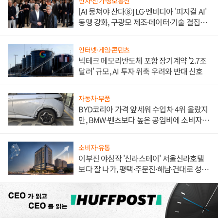
전자·전기·정보통신
[AI 뭉쳐야 산다⑧] LG·엔비디아 '피지컬 AI'
동맹 강화, 구광모 제조·데이터·기술 결집
해 종합 로보틱스 기업으로
인터넷·게임·콘텐츠
빅테크 메모리반도체 포함 장기계약 '2.7조
달러' 규모, AI 투자 위축 우려와 반대 신호
자동차·부품
BYD코리아 가격 앞세워 수입차 4위 올랐지
만, BMW·벤츠보다 높은 공임비에 소비자
불만 폭발
소비자·유통
이부진 야심작 '신라스테이' 서울신라호텔
보다 잘 나가, 평택·주문진·해남·건대로 성
장판 더 넓힌다