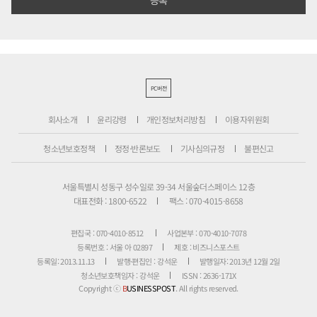
PC버전
회사소개
윤리강령
개인정보처리방침
이용자위원회
청소년보호정책
정정·반론보도
기사심의규정
불편신고
서울특별시 성동구 성수일로 39-34 서울숲더스페이스 12층
대표전화 : 1800-6522
팩스 : 070-4015-8658
편집국 : 070-4010-8512
사업본부 : 070-4010-7078
등록번호 : 서울 아 02897
제호 : 비즈니스포스트
등록일: 2013.11.13
발행·편집인 : 강석운
발행일자: 2013년 12월 2일
청소년보호책임자 : 강석운
ISSN : 2636-171X
Copyright ⓒ
B
USINESSPOST
. All rights reserved.