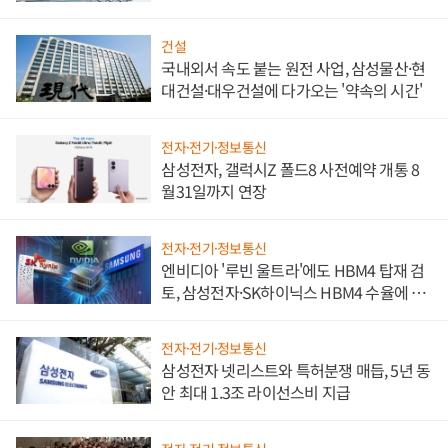
문"
건설
국내외서 속도 붙는 원전 사업, 삼성물산·현
대건설·대우건설에 다가오는 '약속의 시간'
전자·전기·정보통신
삼성전자, 갤럭시Z 폴드8 사전예약 개통 8
월31일까지 연장
전자·전기·정보통신
엔비디아 '루빈 울트라'에도 HBM4 탑재 검
토, 삼성전자·SK하이닉스 HBM4 수율에 주
도권 갈린다
전자·전기·정보통신
삼성전자 넷리스트와 특허분쟁 매듭, 5년 동
안 최대 1.3조 라이선스비 지급