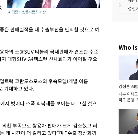
엔비디
5
었
성전자
▲ 최종식 쌍용자동차 사장.
좋은 판매실적을 내 수출부진을 만회할 것으로 예
Who Is
용차의 소형SUV 티볼리 국내판매가 견조한 수준
까지 대형SUV G4렉스턴 신차효과가 이어질 것으
 픽업트럭 코란도스포츠의 후속모델(개발 이름
강정훈 iM
로 기대하고 있다.
내부 이해도 
국구 은행' 
진에서 벗어나 소폭 회복세를 보이는 데 그칠 것으
 외환 부족으로 쌍용차 판매가 크게 감소했고 러
는 데 시간이 더 걸리고 있다”며 “수출 정상화까