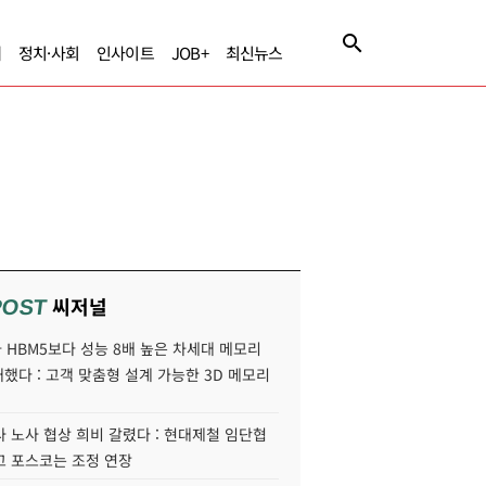
제
정치·사회
인사이트
JOB+
최신뉴스
씨저널
POST
HBM5보다 성능 8배 높은 차세대 메모리
개했다 : 고객 맞춤형 설계 가능한 3D 메모리
 노사 협상 희비 갈렸다 : 현대제철 임단협
고 포스코는 조정 연장