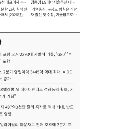
효성 대표이사 부회
김동명 LG에너지솔루션 대표
분할 2년, 실적 안
'기술중심' 구광모 힘실은 개발
이사 사장
어서 [2026년]
자 출신 첫 수장, 기술압도로
경쟁력 확보 사활 [2026년]
사
포함 51만2393대 자발적 리콜, 'G80' '투
' 포함
 2분기 영업이익 3445억 역대 최대, AIDC
9% 증가
SK텔레콤 AI 데이터센터로 성장동력 확보, 기
평가 기회"
지 497억3천만 달러 흑자로 역대 최대, 반도
조 영향
"일라이릴리 마운자로 판매 호조에 2분기 호