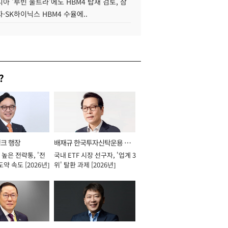
아 '루빈 울트라'에도 HBM4 탑재 검토, 삼
·SK하이닉스 HBM4 수율에..
?
뱅크 행장
배재규 한국투자신탁운용 대
높은 전략통, '전
국내 ETF 시장 선구자, '업계 3
표이사 사장
도약 속도 [2026년]
위' 탈환 과제 [2026년]