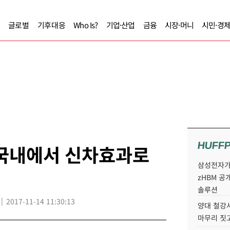
글로벌
기후대응
Who Is?
기업·산업
금융
시장·머니
시민·경
HUFF
 국내에서 신차효과로
삼성전자가 
zHBM 공
솔루션
2017-11-14 11:30:13
양대 철강사
마무리 짓