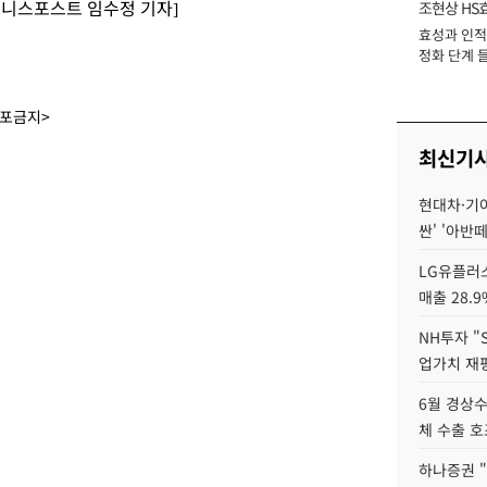
즈니스포스트 임수정 기자]
조현상 HS
효성과 인적 
장
정화 단계 들
배포금지>
최신기
현대차·기아 
싼' '아반떼
LG유플러스
매출 28.
NH투자 "
업가치 재
6월 경상수
체 수출 호
하나증권 