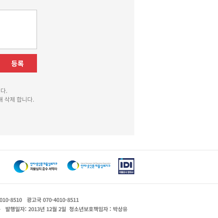
등록
다.
 삭제 합니다.
010-8510
광고국 070-4010-8511
운
발행일자: 2013년 12월 2일
청소년보호책임자 : 박상유