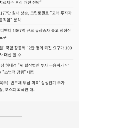
치료제주 투심 개선 전망"
177만 원대 상승, 크립토퀀트 "고래 투자자
움직임" 분석
K디앤디 1367억 규모 유상증자 놓고 정정신
 요구
정말] 국힘 장동혁 "2만 명의 퇴진 요구가 100
사 대신 할 수..
 하태경 "AI 합작법인 투자 금융위가 막
는 "초법적 강행" 대립
목주] '반도체 투심 회복' 삼성전기 주가
승, 코스피 외국인 매..