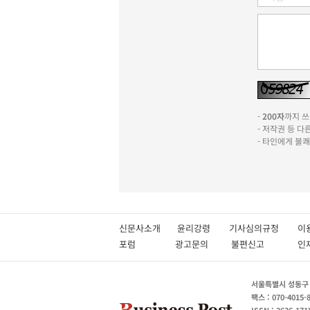
-
200자
까지 쓰실
- 저작권 등 
- 타인에게 불
신문사소개
윤리강령
기사심의규정
이
포럼
광고문의
불편신고
서울특별시 성동구 성
팩스 : 070-4015-
ISSN : 2636-171