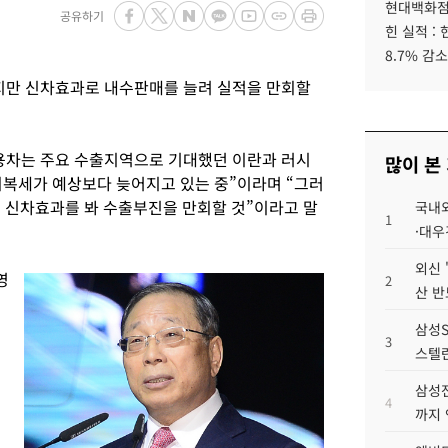
현대백화점그
공유하기
힌 실적 :
8.7% 감소
만 신차효과로 내수판매를 늘려 실적을 만회할
용차는 주요 수출지역으로 기대했던 이란과 러시
많이 본
회복세가 예상보다 늦어지고 있는 중”이라며 “그러
츠 신차효과를 봐 수출부진을 만회할 것”이라고 말
국내외
1
·대우
외신 
영
2
산 반
삼성S
3
서
스텔란
삼성전
4
까지
1