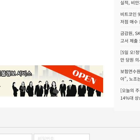
실적, 비만
비트코인 9
저점 매수 
금감원, S
고서 제출
[5일 오!
만 당원 의
보험연수원장
아", 노조
[오늘의 주
14%대 상