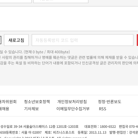
 수 있습니다. (현재 0 byte / 최대 400byte)
다른 사람의 권리를 침해하거나 명예를 훼손하는 댓글은 관련 법률에 의해 제재를 받을 수 있습니
쾌감을 주는 욕설 등 비하하는 단어가 내용에 포함되거나 인신공격성 글은 관리자의 판단에 의해
용자위원회
청소년보호정책
개인정보처리방침
정정·반론보도
인재채용
기사제보
이메일무단수집거부
RSS
수일로 39-34 서울숲더스페이스 12층 1201호-1203호
대표전화 : 1800-6522
편집국 070-4
8658
등록번호 : 서울 아 02897
제호: 비즈니스포스트
등록일: 2013.11.13
발행·편집인 : 강석
X
Copyright ? 2013 비즈니스포스트. All rights reserved.