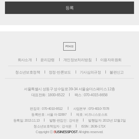
PC버전
회사소개
윤리강령
개인정보처리방침
이용자위원회
청소년보호정책
정정·반론보도
기사심의규정
불편신고
서울특별시 성동구 성수일로 39-34 서울숲더스페이스 12층
대표전화 : 1800-6522
팩스 : 070-4015-8658
편집국 : 070-4010-8512
사업본부 : 070-4010-7078
등록번호 : 서울 아 02897
제호 : 비즈니스포스트
등록일: 2013.11.13
발행·편집인 : 강석운
발행일자: 2013년 12월 2일
청소년보호책임자 : 강석운
ISSN : 2636-171X
Copyright ⓒ
B
USINESSPOST
. All rights reserved.