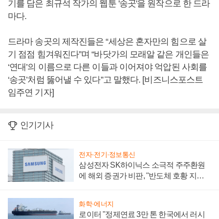
기를 담은 최규석 작가의 웹툰 '송곳'을 원작으로 한 드라
마다.
드라마 송곳의 제작진들은 “세상은 혼자만의 힘으로 살
기 점점 힘겨워진다”며 “바닷가의 모래알 같은 개인들은
‘연대’의 이름으로 다른 이들과 이어져야 억압된 사회를
‘송곳’처럼 뚫어낼 수 있다”고 말했다. [비즈니스포스트
임주연 기자]
인기기사
전자·전기·정보통신
삼성전자 SK하이닉스 소극적 주주환원
에 해외 증권가 비판, "반도체 호황 지속
성 의문"
화학·에너지
로이터 "정제연료 3만 톤 한국에서 러시