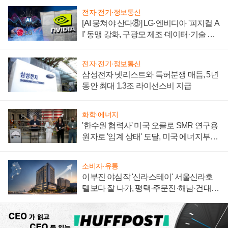
전자·전기·정보통신
[AI 뭉쳐야 산다⑧] LG·엔비디아 '피지컬 A
I' 동맹 강화, 구광모 제조·데이터·기술 결
집해 종합 로보틱스 기업으로
전자·전기·정보통신
삼성전자 넷리스트와 특허분쟁 매듭, 5년
동안 최대 1.3조 라이선스비 지급
화학·에너지
'한수원 협력사' 미국 오클로 SMR 연구용
원자로 '임계 상태' 도달, 미국 에너지부
"중요한 이정표"
소비자·유통
이부진 야심작 '신라스테이' 서울신라호
텔보다 잘 나가, 평택·주문진·해남·건대로
성장판 더 넓힌다