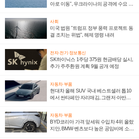
아로 이동", 우크라이나의 공격에 수요 늘
어
사회
미국 법원 "트럼프 정부 풍력 프로젝트 동
결 조치는 위법", 해제 명령 내려
전자·전기·정보통신
SK하이닉스 1주당 375원 현금배당 실시,
추가 주주환원 계획 9월 공개 예정
자동차·부품
현대차 올해 SUV 국내 베스트셀러 톱10
에서 싼타페만 자리매김, 그랜저·아반떼
'세단 쌍끌이'로 내수 방어
자동차·부품
BYD코리아 가격 앞세워 수입차 4위 올랐
지만, BMW·벤츠보다 높은 공임비에 소비
자 불만 폭발