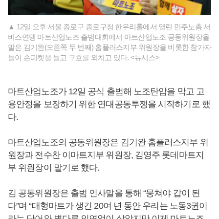
▲ 12일 오후 서울 종로구 종로구청 한우리홀에서 열린 민주노총 서
비스연맹 마트산업노조 출범대회에서 마트산업노조 공동위원장을
맡은 김기완(오른쪽 두 번째) 홈플러스지부 위원장을 비롯한 참가자
들이 손피켓을 들고 구호를 외치고 있다. <뉴시스>
마트산업노조가 12일 공식 출범해 노조탄압을 막고 고
용안정을 보장하기 위한 연대공동투쟁을 시작하기로 했
다.
마트산업노조의 공동위원장은 김기완 홈플러스지부 위
원장과 전수찬 이마트지부 위원장, 김영주 롯데마트지
부 위원장이 맡기로 했다.
김 공동위원장은 출범 인사말을 통해 “뭉쳐야 갑이 된
다”며 “대형마트가 생긴 20여 년 동안 우리는 노동3권이
라는 단어와 별다른 인연없이 살았지만 이제 마트노조