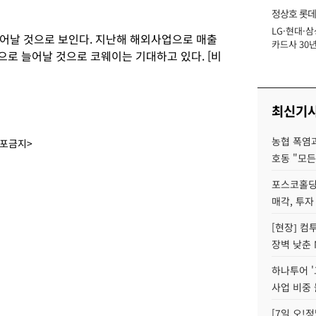
정상호 롯데
LG·현대·삼
장
어날 것으로 보인다. 지난해 해외사업으로 매출
카드사 30년
원으로 늘어날 것으로 코웨이는 기대하고 있다. [비
에 '초집중' 
최신기
농협 폭염과
배포금지>
호동 "모든
포스코홀딩
매각, 투자
[현장] 컴
장벽 낮춘 
하나투어 '
사업 비중 
[7일 오!