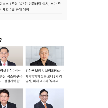
이닉스 1주당 375원 현금배당 실시, 추가 주
 계획 9월 공개 예정
?
통령실 민정수석비
김정균 보령 및 보령홀딩스 대
 출신, 공소청·중수
제약업계의 젊은 오너 3세 경
표이사 사장
두고 검찰개혁 완수
영자, 미래 먹거리 '우주와 헬
년]
스케어' 공들여 [2026년]