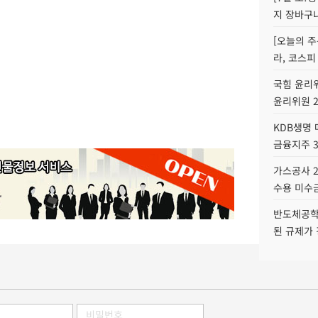
지 장바구
[오늘의 주
라, 코스피
국힘 윤리위
윤리위원 
KDB생명
금융지주 
가스공사 2
수용 미수금
반도체공학
된 규제가 