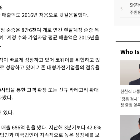
SK하
6
5
주환원
 매출액도 2016년 처음으로 뒷걸음질했다.
정 순증은 8만6천여 개로 연간 렌탈계정 순증 목
며 “계정 수와 가입자당 평균 매출액은 2015년을
.
Who Is
직이 빠르게 성장하고 있어 코웨이를 위협하고 있
주로 성장하고 있어 기존 대형가전기업들의 점유율
B)사업을 통한 고객 확장 또는 신규 카테고리 확대
한찬식 대
라봤다.
'정통 검사'
서관
청 출범 앞
맡아 [2026
 있다.
출 686억 원을 냈다. 지난해 3분기보다 42.6%
아법인과 미국법인이 지속적으로 높은 성장세를 보