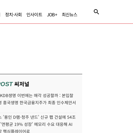
제
정치·사회
인사이트
JOB+
최신뉴스
씨저널
POST
' KDB생명 이번에는 매각 성공할까 : 본입찰
명 흥국생명 한국금융지주가 최종 인수제안서
 '용인 D램-청주 낸드' 신규 팹 건설에 54조
 '연평균 19% 성장' 메모리 수요 대응해 AI
장 핵심플레이어로