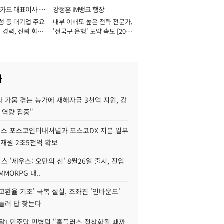
카드 대표이사 사
강정훈 iM뱅크 행장
성 등 대기업 주요
내부 이해도 높은 전략 전문가,
 경력, 신뢰 회복
'전국구 은행' 도약 속도 [2026
[2026년]
년]
사
 가뭄 겪는 농가에 재해자금 3천억 지원, 강
 역량 집중"
스 포스코인터내셔널과 포스코DX 지분 일부
 재원 2조5천억 확보
투스 '제우스: 오만의 신' 8월26일 출시, 진입
MMORPG 내..
고환율 기조' 극복 절실, 조좌진 '인바운드'
늘려 답 찾는다
정말] 민주당 민병덕 "홈플러스 정상화될 때까