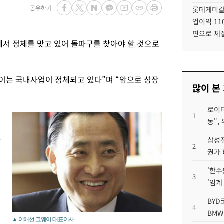
공유하기
롯데케미칼
업이익 11
편으로 체
서 정체를 맞고 있어 돌파구를 찾아야 할 것으로
이는 국내사업이 정체되고 있다”며 “앞으로 성장
많이 본
로이터
1
동",
기
가
삼성전
2
권가 
'한수
3
'임계
BYD
4
BMW
▲ 이해선 코웨이 대표이사.