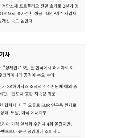
 첨단소재 포트폴리오 전환 효과로 2분기 영
01억으로 흑자전환 성공 : 대산·여수 사업재
질개선 속도 높인다
 기사
 "정제연료 3만 톤 한국에서 러시아로 이
 우크라이나의 공격에 수요 늘어
자 SK하이닉스 소극적 주주환원에 해외 증
비판, "반도체 호황 지속성 의문"
원 협력사' 미국 오클로 SMR 연구용 원자로
 상태' 도달, 미국 에너지부..
코리아 가격 앞세워 수입차 4위 올랐지만,
·벤츠보다 높은 공임비에 소비자 ..