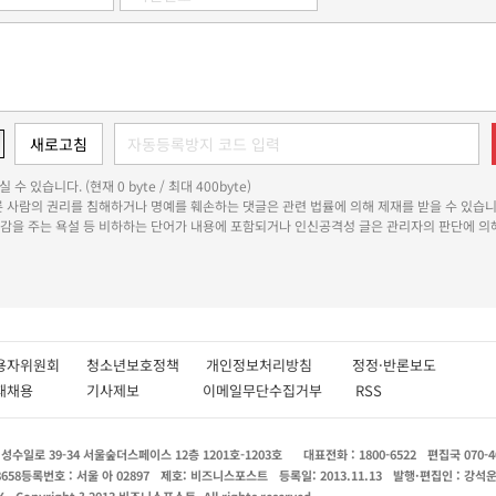
 수 있습니다. (현재 0 byte / 최대 400byte)
다른 사람의 권리를 침해하거나 명예를 훼손하는 댓글은 관련 법률에 의해 제재를 받을 수 있습니
쾌감을 주는 욕설 등 비하하는 단어가 내용에 포함되거나 인신공격성 글은 관리자의 판단에 의해
용자위원회
청소년보호정책
개인정보처리방침
정정·반론보도
인재채용
기사제보
이메일무단수집거부
RSS
수일로 39-34 서울숲더스페이스 12층 1201호-1203호
대표전화 : 1800-6522
편집국 070-4
8658
등록번호 : 서울 아 02897
제호: 비즈니스포스트
등록일: 2013.11.13
발행·편집인 : 강석
X
Copyright ? 2013 비즈니스포스트. All rights reserved.