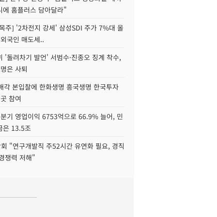
니에 홈플러스 담아달라"
목주] '2차전지 강세' 삼성SDI 주가 7%대 올
 외국인 매도세..
 '돌려차기 발언' 서범수·진종오 징계 착수,
2명은 사퇴
 매각 본입찰에 한화생명 흥국생명 한국투자
3곳 참여
분기 영업이익 6753억으로 66.9% 늘어, 민
은 13.5조
회 "연구개발직 주52시간 유연화 필요, 경직
경쟁력 저해"