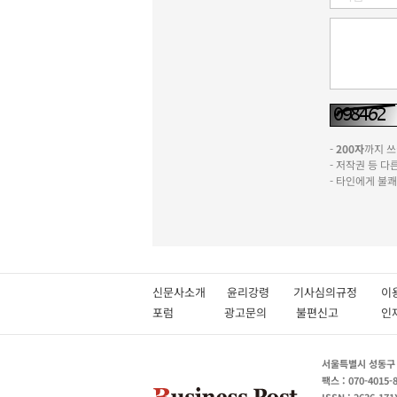
-
200자
까지 쓰실
- 저작권 등 
- 타인에게 불
신문사소개
윤리강령
기사심의규정
이
포럼
광고문의
불편신고
서울특별시 성동구 성
팩스 : 070-4015-
ISSN : 2636-171