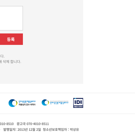
등록
다.
 삭제 합니다.
010-8510
광고국 070-4010-8511
운
발행일자: 2013년 12월 2일
청소년보호책임자 : 박상유