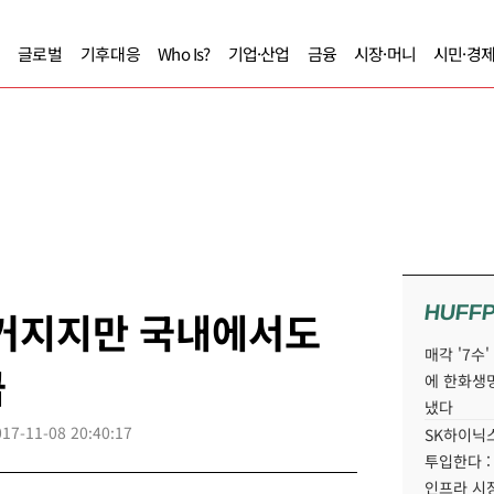
글로벌
기후대응
Who Is?
기업·산업
금융
시장·머니
시민·경
HUFF
 커지지만 국내에서도
매각 '7수
급
에 한화생
냈다
017-11-08 20:40:17
SK하이닉스
투입한다 :
인프라 시