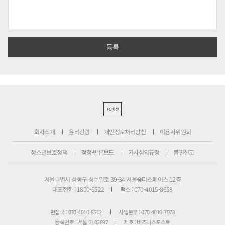
PC버전
회사소개
윤리강령
개인정보처리방침
이용자위원회
청소년보호정책
정정·반론보도
기사심의규정
불편신고
서울특별시 성동구 성수일로 39-34 서울숲더스페이스 12층
대표전화 : 1800-6522
팩스 : 070-4015-8658
편집국 : 070-4010-8512
사업본부 : 070-4010-7078
등록번호 : 서울 아 02897
제호 : 비즈니스포스트