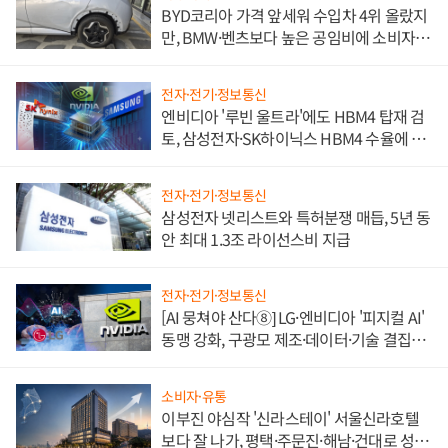
BYD코리아 가격 앞세워 수입차 4위 올랐지
만, BMW·벤츠보다 높은 공임비에 소비자
불만 폭발
전자·전기·정보통신
엔비디아 '루빈 울트라'에도 HBM4 탑재 검
토, 삼성전자·SK하이닉스 HBM4 수율에 주
도권 갈린다
전자·전기·정보통신
삼성전자 넷리스트와 특허분쟁 매듭, 5년 동
안 최대 1.3조 라이선스비 지급
전자·전기·정보통신
[AI 뭉쳐야 산다⑧] LG·엔비디아 '피지컬 AI'
동맹 강화, 구광모 제조·데이터·기술 결집
해 종합 로보틱스 기업으로
소비자·유통
이부진 야심작 '신라스테이' 서울신라호텔
보다 잘 나가, 평택·주문진·해남·건대로 성