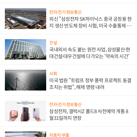
문"
전자·전기·정보통신
외신 "삼성전자 SK하이닉스 중국 공장용 현
지 생산 반도체 장비 시험, 미국 수출통제 대
비"
건설
국내외서 속도 붙는 원전 사업, 삼성물산·현
대건설·대우건설에 다가오는 '약속의 시간'
사회
미국 법원 "트럼프 정부 풍력 프로젝트 동결
조치는 위법", 해제 명령 내려
전자·전기·정보통신
삼성전자, 갤럭시Z 폴드8 사전예약 개통 8
월31일까지 연장
자동차·부품