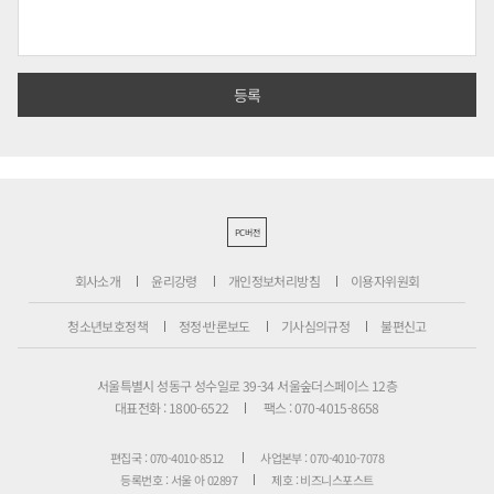
PC버전
회사소개
윤리강령
개인정보처리방침
이용자위원회
청소년보호정책
정정·반론보도
기사심의규정
불편신고
서울특별시 성동구 성수일로 39-34 서울숲더스페이스 12층
대표전화 : 1800-6522
팩스 : 070-4015-8658
편집국 : 070-4010-8512
사업본부 : 070-4010-7078
등록번호 : 서울 아 02897
제호 : 비즈니스포스트