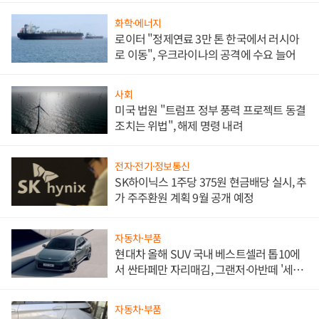
화학·에너지
로이터 "정제연료 3만 톤 한국에서 러시아
로 이동", 우크라이나의 공격에 수요 늘어
사회
미국 법원 "트럼프 정부 풍력 프로젝트 동결
조치는 위법", 해제 명령 내려
전자·전기·정보통신
SK하이닉스 1주당 375원 현금배당 실시, 추
가 주주환원 계획 9월 공개 예정
자동차·부품
현대차 올해 SUV 국내 베스트셀러 톱10에
서 싼타페만 자리매김, 그랜저·아반떼 '세단
쌍끌이'로 내수 방어
자동차·부품