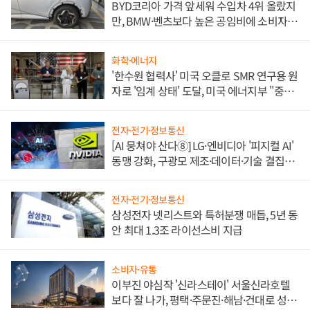
BYD코리아 가격 앞세워 수입차 4위 올랐지
만, BMW·벤츠보다 높은 공임비에 소비자
불만 폭발
화학·에너지
'한수원 협력사' 미국 오클로 SMR 연구용 원
자로 '임계 상태' 도달, 미국 에너지부 "중요
한 이정표"
전자·전기·정보통신
[AI 뭉쳐야 산다⑧] LG·엔비디아 '피지컬 AI'
동맹 강화, 구광모 제조·데이터·기술 결집
해 종합 로보틱스 기업으로
전자·전기·정보통신
삼성전자 넷리스트와 특허분쟁 매듭, 5년 동
안 최대 1.3조 라이선스비 지급
소비자·유통
이부진 야심작 '신라스테이' 서울신라호텔
보다 잘 나가, 평택·주문진·해남·건대로 성