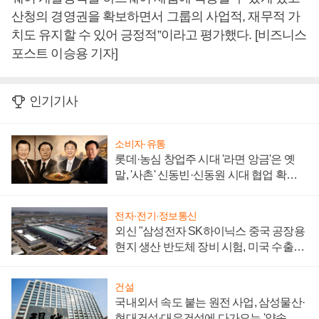
산청의 경영권을 확보하면서 그룹의 사업적, 재무적 가
치도 유지할 수 있어 긍정적”이라고 평가했다. [비즈니스
포스트 이승용 기자]
인기기사
소비자·유통
롯데·농심 창업주 시대 '라면 앙금'은 옛
말, '사촌' 신동빈·신동원 시대 협업 확대
일로
전자·전기·정보통신
외신 "삼성전자 SK하이닉스 중국 공장용
현지 생산 반도체 장비 시험, 미국 수출통
제 대비"
건설
국내외서 속도 붙는 원전 사업, 삼성물산·
현대건설·대우건설에 다가오는 '약속의