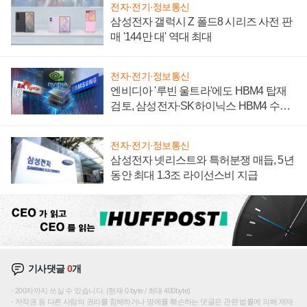
전자·전기·정보통신
삼성전자 갤럭시 Z 폴드8 시리즈 사전 판
매 '144만 대' 역대 최대
전자·전기·정보통신
엔비디아 '루빈 울트라'에도 HBM4 탑재
검토, 삼성전자·SK하이닉스 HBM4 수율
에 주도권 갈린다
전자·전기·정보통신
삼성전자 넷리스트와 특허분쟁 매듭, 5년
동안 최대 1.3조 라이선스비 지급
기사댓글
0
개
200자까지 쓰실 수 있습니다. (현재 0 byte / 최대 400byte)
저작권 등 다른 사람의 권리를 침해하거나 명예를 훼손하는 댓글은 관련 법률에 의해 제재