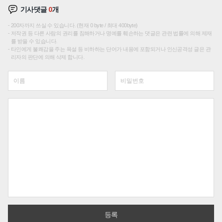
기사댓글
0
개
200자까지 쓰실 수 있습니다. (현재 0 byte / 최대 400byte)
저작권 등 다른 사람의 권리를 침해하거나 명예를 훼손하는 댓글은 관련 법률에 의해 제재
를 받을 수 있습니다.
타인에게 불쾌감을 주는 욕설 등 비하하는 단어가 내용에 포함되거나 인신공격성 글은 관
리자의 판단에 의해 삭제 합니다.