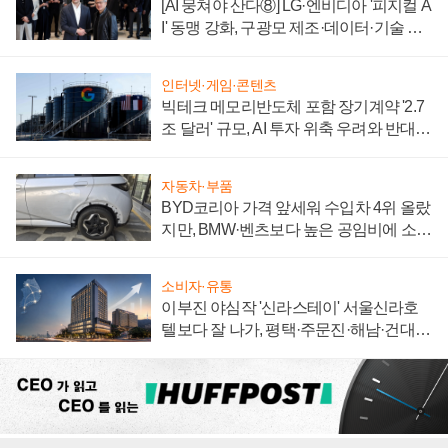
[AI 뭉쳐야 산다⑧] LG·엔비디아 '피지컬 A
I' 동맹 강화, 구광모 제조·데이터·기술 결
집해 종합 로보틱스 기업으로
인터넷·게임·콘텐츠
빅테크 메모리반도체 포함 장기계약 '2.7
조 달러' 규모, AI 투자 위축 우려와 반대
신호
자동차·부품
BYD코리아 가격 앞세워 수입차 4위 올랐
지만, BMW·벤츠보다 높은 공임비에 소비
자 불만 폭발
소비자·유통
이부진 야심작 '신라스테이' 서울신라호
텔보다 잘 나가, 평택·주문진·해남·건대로
성장판 더 넓힌다