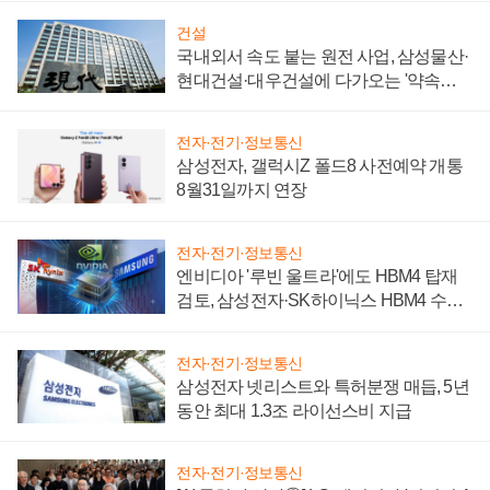
건설
국내외서 속도 붙는 원전 사업, 삼성물산·
현대건설·대우건설에 다가오는 '약속의
시간'
전자·전기·정보통신
삼성전자, 갤럭시Z 폴드8 사전예약 개통
8월31일까지 연장
전자·전기·정보통신
엔비디아 '루빈 울트라'에도 HBM4 탑재
검토, 삼성전자·SK하이닉스 HBM4 수율
에 주도권 갈린다
전자·전기·정보통신
삼성전자 넷리스트와 특허분쟁 매듭, 5년
동안 최대 1.3조 라이선스비 지급
전자·전기·정보통신