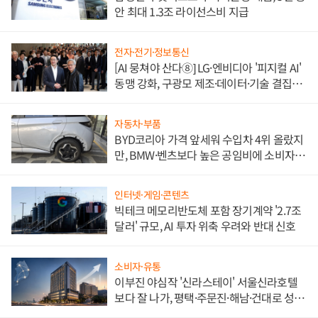
안 최대 1.3조 라이선스비 지급
전자·전기·정보통신
[AI 뭉쳐야 산다⑧] LG·엔비디아 '피지컬 AI'
동맹 강화, 구광모 제조·데이터·기술 결집
해 종합 로보틱스 기업으로
자동차·부품
BYD코리아 가격 앞세워 수입차 4위 올랐지
만, BMW·벤츠보다 높은 공임비에 소비자
불만 폭발
인터넷·게임·콘텐츠
빅테크 메모리반도체 포함 장기계약 '2.7조
달러' 규모, AI 투자 위축 우려와 반대 신호
소비자·유통
이부진 야심작 '신라스테이' 서울신라호텔
보다 잘 나가, 평택·주문진·해남·건대로 성
장판 더 넓힌다