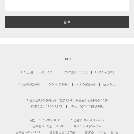
PC버전
회사소개
윤리강령
개인정보처리방침
이용자위원회
청소년보호정책
정정·반론보도
기사심의규정
불편신고
서울특별시 성동구 성수일로 39-34 서울숲더스페이스 12층
대표전화 : 1800-6522
팩스 : 070-4015-8658
편집국 : 070-4010-8512
사업본부 : 070-4010-7078
등록번호 : 서울 아 02897
제호 : 비즈니스포스트
등록일: 2013.11.13
발행·편집인 : 강석운
발행일자: 2013년 12월 2일