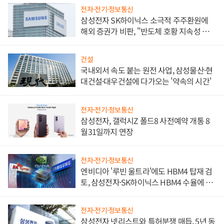
전자·전기·정보통신
삼성전자 SK하이닉스 소극적 주주환원에
해외 증권가 비판, "반도체 호황 지속성 의
문"
건설
국내외서 속도 붙는 원전 사업, 삼성물산·현
대건설·대우건설에 다가오는 '약속의 시간'
전자·전기·정보통신
삼성전자, 갤럭시Z 폴드8 사전예약 개통 8
월31일까지 연장
전자·전기·정보통신
엔비디아 '루빈 울트라'에도 HBM4 탑재 검
토, 삼성전자·SK하이닉스 HBM4 수율에 주
도권 갈린다
전자·전기·정보통신
삼성전자 넷리스트와 특허분쟁 매듭, 5년 동