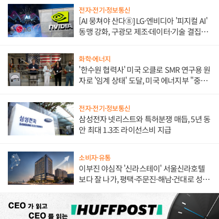
전자·전기·정보통신
[AI 뭉쳐야 산다⑧] LG·엔비디아 '피지컬 AI'
동맹 강화, 구광모 제조·데이터·기술 결집
해 종합 로보틱스 기업으로
화학·에너지
'한수원 협력사' 미국 오클로 SMR 연구용 원
자로 '임계 상태' 도달, 미국 에너지부 "중요
한 이정표"
전자·전기·정보통신
삼성전자 넷리스트와 특허분쟁 매듭, 5년 동
안 최대 1.3조 라이선스비 지급
소비자·유통
이부진 야심작 '신라스테이' 서울신라호텔
보다 잘 나가, 평택·주문진·해남·건대로 성
장판 더 넓힌다