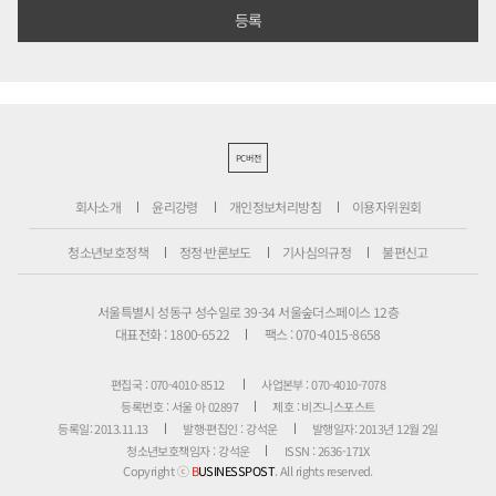
PC버전
회사소개
윤리강령
개인정보처리방침
이용자위원회
청소년보호정책
정정·반론보도
기사심의규정
불편신고
서울특별시 성동구 성수일로 39-34 서울숲더스페이스 12층
대표전화 : 1800-6522
팩스 : 070-4015-8658
편집국 : 070-4010-8512
사업본부 : 070-4010-7078
등록번호 : 서울 아 02897
제호 : 비즈니스포스트
등록일: 2013.11.13
발행·편집인 : 강석운
발행일자: 2013년 12월 2일
청소년보호책임자 : 강석운
ISSN : 2636-171X
Copyright ⓒ
B
USINESSPOST
. All rights reserved.