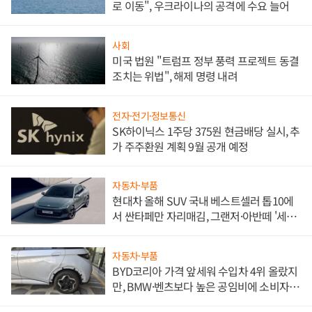
로 이동", 우크라이나의 공격에 수요 늘어
사회
미국 법원 "트럼프 정부 풍력 프로젝트 동결
조치는 위법", 해제 명령 내려
전자·전기·정보통신
SK하이닉스 1주당 375원 현금배당 실시, 추
가 주주환원 계획 9월 공개 예정
자동차·부품
현대차 올해 SUV 국내 베스트셀러 톱10에
서 싼타페만 자리매김, 그랜저·아반떼 '세단
쌍끌이'로 내수 방어
자동차·부품
BYD코리아 가격 앞세워 수입차 4위 올랐지
만, BMW·벤츠보다 높은 공임비에 소비자
불만 폭발