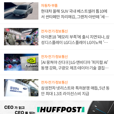
자동차·부품
현대차 올해 SUV 국내 베스트셀러 톱10에
서 싼타페만 자리매김, 그랜저·아반떼 '세단
쌍끌이'로 내수 방어
전자·전기·정보통신
아이폰18 '메모리 부족'에 출시 지연되나, 삼
성디스플레이 LG디스플레이 LG이노텍 '탈
애플' 수익 다각화 속도
전자·전기·정보통신
[AI 뭉쳐야 산다⑧] LG·엔비디아 '피지컬 AI'
동맹 강화, 구광모 제조·데이터·기술 결집
해 종합 로보틱스 기업으로
전자·전기·정보통신
삼성전자 넷리스트와 특허분쟁 매듭, 5년 동
안 최대 1.3조 라이선스비 지급