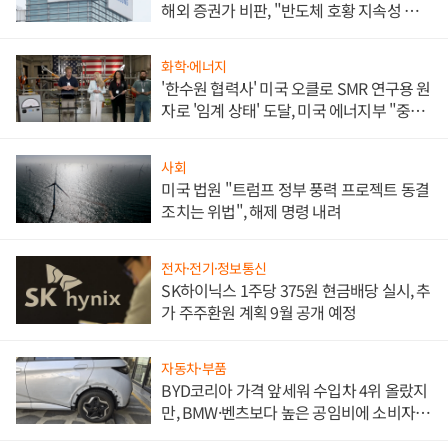
해외 증권가 비판, "반도체 호황 지속성 의
문"
화학·에너지
'한수원 협력사' 미국 오클로 SMR 연구용 원
자로 '임계 상태' 도달, 미국 에너지부 "중요
한 이정표"
사회
미국 법원 "트럼프 정부 풍력 프로젝트 동결
조치는 위법", 해제 명령 내려
전자·전기·정보통신
SK하이닉스 1주당 375원 현금배당 실시, 추
가 주주환원 계획 9월 공개 예정
자동차·부품
BYD코리아 가격 앞세워 수입차 4위 올랐지
만, BMW·벤츠보다 높은 공임비에 소비자
불만 폭발