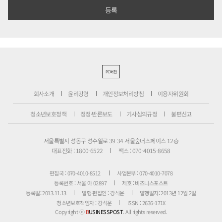
PC버전
회사소개
윤리강령
개인정보처리방침
이용자위원회
청소년보호정책
정정·반론보도
기사심의규정
불편신고
서울특별시 성동구 성수일로 39-34 서울숲더스페이스 12층
대표전화 : 1800-6522
팩스 : 070-4015-8658
편집국 : 070-4010-8512
사업본부 : 070-4010-7078
등록번호 : 서울 아 02897
제호 : 비즈니스포스트
등록일: 2013.11.13
발행·편집인 : 강석운
발행일자: 2013년 12월 2일
청소년보호책임자 : 강석운
ISSN : 2636-171X
Copyright ⓒ
B
USINESSPOST
. All rights reserved.