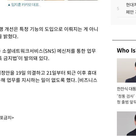
현대차
▲ 임지훈 카카오 대표.
5
페만 
행 개선은 특정 기능의 도입으로 이뤄지는 게 아니
 밝혔다.
Who Is
등 소셜네트워크서비스(SNS) 메신저를 통한 업무
톡 금지법’이 발의돼 있다.
정안을 19일 의결하고 21일부터 퇴근 이후 휴대
해 업무를 지시하는 일이 없도록 했다. [비즈니스
한찬식 대
'정통 검사'
서관
청 출범 앞
맡아 [2026
배포금지>