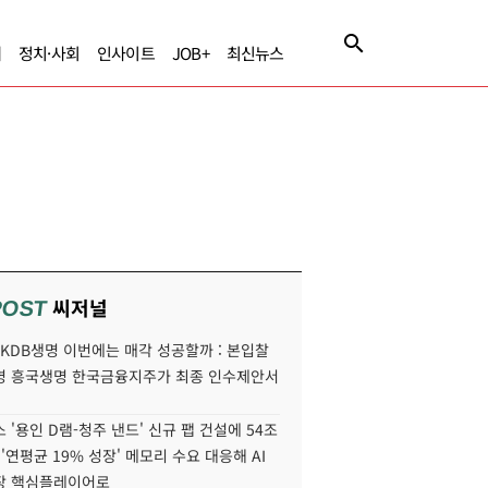
제
정치·사회
인사이트
JOB+
최신뉴스
씨저널
POST
' KDB생명 이번에는 매각 성공할까 : 본입찰
명 흥국생명 한국금융지주가 최종 인수제안서
 '용인 D램-청주 낸드' 신규 팹 건설에 54조
 '연평균 19% 성장' 메모리 수요 대응해 AI
장 핵심플레이어로