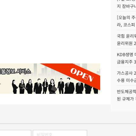
지 장바구
[오늘의 주
라, 코스피
국힘 윤리위
윤리위원 
KDB생명
금융지주 
가스공사 2
수용 미수금
반도체공학
된 규제가 