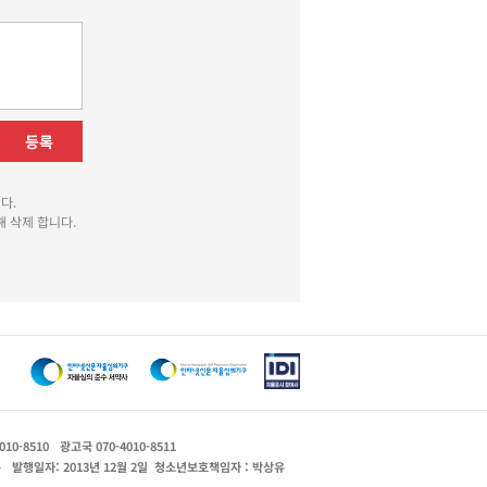
등록
다.
 삭제 합니다.
010-8510
광고국 070-4010-8511
운
발행일자: 2013년 12월 2일
청소년보호책임자 : 박상유