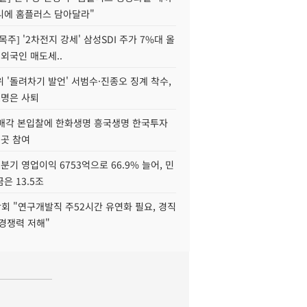
니에 홈플러스 담아달라"
목주] '2차전지 강세' 삼성SDI 주가 7%대 올
 외국인 매도세..
 '돌려차기 발언' 서범수·진종오 징계 착수,
2명은 사퇴
 매각 본입찰에 한화생명 흥국생명 한국투자
3곳 참여
분기 영업이익 6753억으로 66.9% 늘어, 민
은 13.5조
회 "연구개발직 주52시간 유연화 필요, 경직
경쟁력 저해"