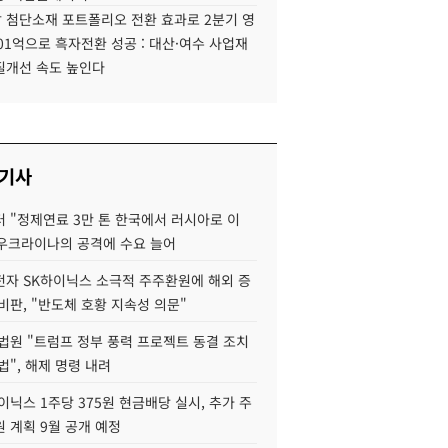
 첨단소재 포트폴리오 전환 효과로 2분기 영
01억으로 흑자전환 성공 : 대산·여수 사업재
질개선 속도 높인다
 기사
 "정제연료 3만 톤 한국에서 러시아로 이
 우크라이나의 공격에 수요 늘어
자 SK하이닉스 소극적 주주환원에 해외 증
비판, "반도체 호황 지속성 의문"
법원 "트럼프 정부 풍력 프로젝트 동결 조치
법", 해제 명령 내려
이닉스 1주당 375원 현금배당 실시, 추가 주
 계획 9월 공개 예정