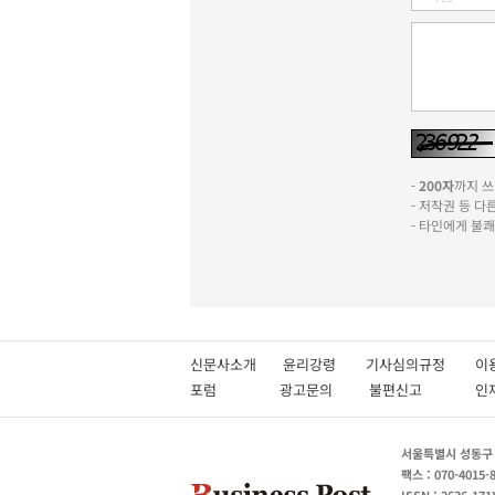
-
200자
까지 쓰실
- 저작권 등 
- 타인에게 불
신문사소개
윤리강령
기사심의규정
이
포럼
광고문의
불편신고
서울특별시 성동구 성
팩스 : 070-4015-
ISSN : 2636-171