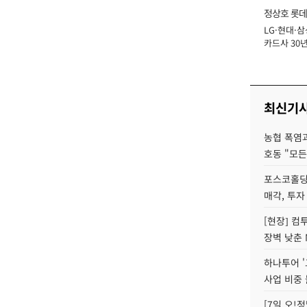
정상호 롯데
LG·현대·삼
장
카드사 30년
에 '초집중' 
최신기
농협 폭염과
호동 "모든
포스코홀딩
매각, 투자
[현장] 컴
장벽 낮춘 
하나투어 '
사업 비중 
[7일 오!