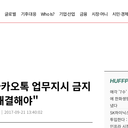
글로벌
기후대응
Who Is?
기업·산업
금융
시장·머니
시민·경
HUFF
카카오톡 업무지시 금지
매각 '7수
해결해야"
에 한화생
냈다
2017-09-21 13:40:02
SK하이닉스
투입한다 :
인프라 시