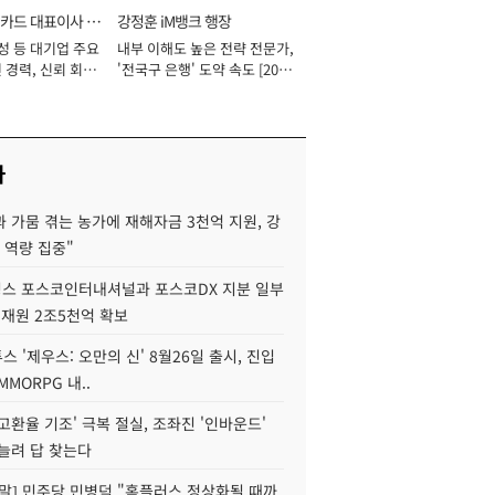
카드 대표이사 사
강정훈 iM뱅크 행장
성 등 대기업 주요
내부 이해도 높은 전략 전문가,
 경력, 신뢰 회복
'전국구 은행' 도약 속도 [2026
[2026년]
년]
사
 가뭄 겪는 농가에 재해자금 3천억 지원, 강
 역량 집중"
스 포스코인터내셔널과 포스코DX 지분 일부
 재원 2조5천억 확보
투스 '제우스: 오만의 신' 8월26일 출시, 진입
MMORPG 내..
고환율 기조' 극복 절실, 조좌진 '인바운드'
늘려 답 찾는다
정말] 민주당 민병덕 "홈플러스 정상화될 때까