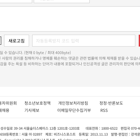
 수 있습니다. (현재 0 byte / 최대 400byte)
다른 사람의 권리를 침해하거나 명예를 훼손하는 댓글은 관련 법률에 의해 제재를 받을 수 있습니
쾌감을 주는 욕설 등 비하하는 단어가 내용에 포함되거나 인신공격성 글은 관리자의 판단에 의해
용자위원회
청소년보호정책
개인정보처리방침
정정·반론보도
인재채용
기사제보
이메일무단수집거부
RSS
수일로 39-34 서울숲더스페이스 12층 1201호-1203호
대표전화 : 1800-6522
편집국 070-4
8658
등록번호 : 서울 아 02897
제호: 비즈니스포스트
등록일: 2013.11.13
발행·편집인 : 강석
X
Copyright ? 2013 비즈니스포스트. All rights reserved.