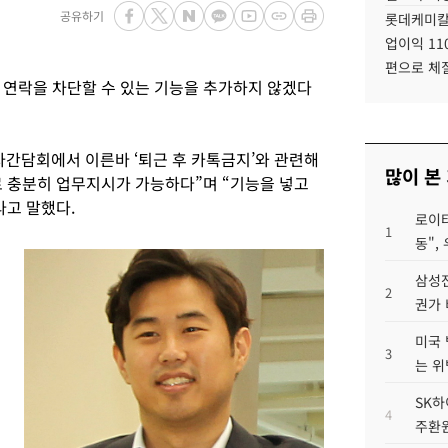
공유하기
롯데케미칼
업이익 11
편으로 체
 연락을 차단할 수 있는 기능을 추가하지 않겠다
자간담회에서 이른바 ‘퇴근 후 카톡금지’와 관련해
많이 본
 충분히 업무지시가 가능하다”며 “기능을 넣고
라고 말했다.
로이터
1
동",
삼성전
2
권가 
미국 
3
는 위
SK하
4
주환원