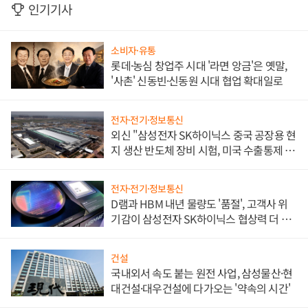
인기기사
소비자·유통
롯데·농심 창업주 시대 '라면 앙금'은 옛말,
'사촌' 신동빈·신동원 시대 협업 확대일로
전자·전기·정보통신
외신 "삼성전자 SK하이닉스 중국 공장용 현
지 생산 반도체 장비 시험, 미국 수출통제 대
비"
전자·전기·정보통신
D램과 HBM 내년 물량도 '품절', 고객사 위
기감이 삼성전자 SK하이닉스 협상력 더 키
워
건설
국내외서 속도 붙는 원전 사업, 삼성물산·현
대건설·대우건설에 다가오는 '약속의 시간'