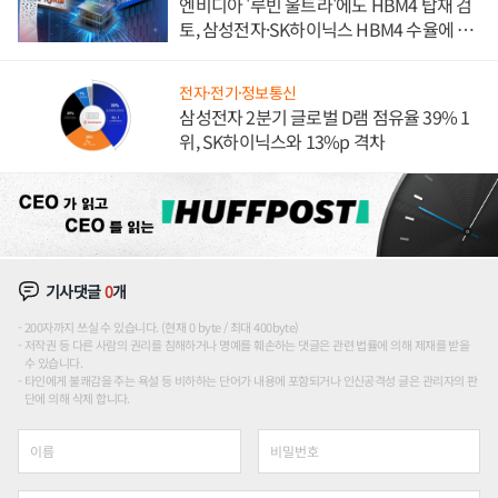
엔비디아 '루빈 울트라'에도 HBM4 탑재 검
토, 삼성전자·SK하이닉스 HBM4 수율에 주
도권 갈린다
전자·전기·정보통신
삼성전자 2분기 글로벌 D램 점유율 39% 1
위, SK하이닉스와 13%p 격차
기사댓글
0
개
200자까지 쓰실 수 있습니다. (현재 0 byte / 최대 400byte)
저작권 등 다른 사람의 권리를 침해하거나 명예를 훼손하는 댓글은 관련 법률에 의해 제재를 받을
수 있습니다.
타인에게 불쾌감을 주는 욕설 등 비하하는 단어가 내용에 포함되거나 인신공격성 글은 관리자의 판
단에 의해 삭제 합니다.