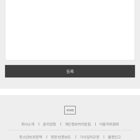
PC버전
회사소개
윤리강령
개인정보처리방침
이용자위원회
청소년보호정책
정정·반론보도
기사심의규정
불편신고