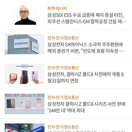
화학·에너지
삼성SDI ESS 수요 급증에 북미 증설 타진,
최주선 스텔란티스·GM 합작공장 건설 재추
진하나
전자·전기·정보통신
삼성전자 SK하이닉스 소극적 주주환원에
해외 증권가 비판, "반도체 호황 지속성 의
문"
전자·전기·정보통신
삼성전자, 갤럭시Z 폴드8 사전예약 개통 8
월31일까지 연장
전자·전기·정보통신
삼성전자 갤럭시 Z 폴드8 시리즈 사전 판매
'144만 대' 역대 최대
전자·전기·정보통신