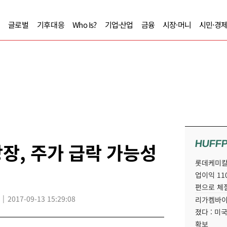
글로벌
기후대응
Who Is?
기업·산업
금융
시장·머니
시민·경
HUFF
장, 주가 급락 가능성
롯데케미칼
업이익 11
편으로 체
2017-09-13 15:29:08
리가켐바이
졌다 : 미
확보