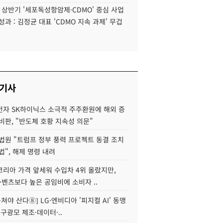
6 상반기 '세포독성항암제·CDMO' 중심 사업
성과 : 김정균 대표 'CDMO 지속 과제' 무겁
 기사
자 SK하이닉스 소극적 주주환원에 해외 증
비판, "반도체 호황 지속성 의문"
법원 "트럼프 정부 풍력 프로젝트 동결 조치
법", 해제 명령 내려
코리아 가격 앞세워 수입차 4위 올랐지만,
·벤츠보다 높은 공임비에 소비자 ..
 뭉쳐야 산다⑧] LG·엔비디아 '피지컬 AI' 동맹
 구광모 제조·데이터·..