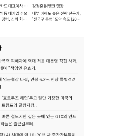
카드 대표이사 사
강정훈 iM뱅크 행장
성 등 대기업 주요
내부 이해도 높은 전략 전문가,
 경력, 신뢰 회복
'전국구 은행' 도약 속도 [2026
[2026년]
년]
사
가폭력 피해자에 역대 처음 대통령 직접 사과,
네며 "책임엔 유효기..
 임금협상 타결, 연봉 6.3% 인상 특별격려
원
] '호르무즈 해협'두고 말만 거창한 미국의
, 트럼프의 갈팡지팡..
] 빠른 철도지만 깊은 곳에 있는 GTX의 인프
승객들은 출근길부터..
럼] AI 시대에 왜 10~20년 차 중간간부들이