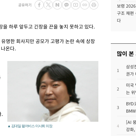
공유하기
보령 202
구조 재편 
다
을 하루 앞두고 긴장을 끈을 놓지 못하고 있다.
 유명한 회사지만 공모가 고평가 논란 속에 상장
 나온다.
많이 본
삼성전
1
권가 
총
미국 
2
는 위
BYD
3
BMW
.
[AI
4
▲ 김대일 펄어비스 이사회 의장.
강화,