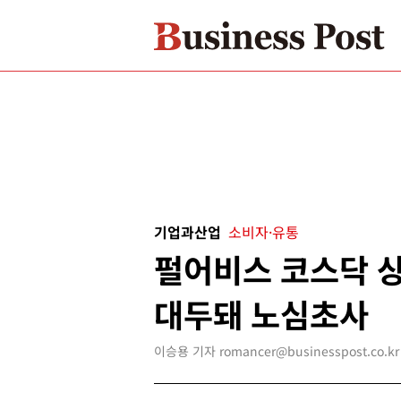
기업과산업
소비자·유통
펄어비스 코스닥 상
대두돼 노심초사
이승용 기자 romancer@businesspost.co.kr