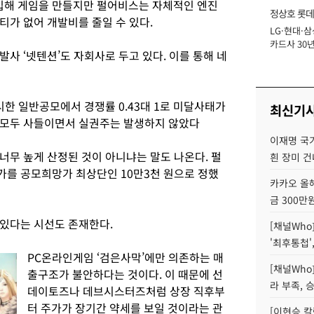
해 게임을 만들지만 펄어비스는 자체적인 엔진
정상호 롯데
티가 없어 개발비를 줄일 수 있다.
LG·현대·삼
장
카드사 30년
사 ‘넷텐션’도 자회사로 두고 있다. 이를 통해 네
에 '초집중' 
한 일반공모에서 경쟁률 0.43대 1로 미달사태가
최신기
 모두 사들이면서 실권주는 발생하지 않았다
이재명 국
너무 높게 산정된 것이 아니냐는 말도 나온다. 펄
흰 장미 건
를 공모희망가 최상단인 10만3천 원으로 정했
카카오 올해
금 300만
있다는 시선도 존재한다.
[채널Who
'최후통첩'
PC온라인게임 ‘검은사막’에만 의존하는 매
[채널Who
출구조가 불안하다는 것이다. 이 때문에 선
라 부족, 
데이토즈나 데브시스터즈처럼 상장 직후부
터 주가가 장기간 약세를 보일 것이라는 관
[이현승 칼