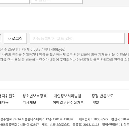
 수 있습니다. (현재 0 byte / 최대 400byte)
다른 사람의 권리를 침해하거나 명예를 훼손하는 댓글은 관련 법률에 의해 제재를 받을 수 있습니
쾌감을 주는 욕설 등 비하하는 단어가 내용에 포함되거나 인신공격성 글은 관리자의 판단에 의해
용자위원회
청소년보호정책
개인정보처리방침
정정·반론보도
인재채용
기사제보
이메일무단수집거부
RSS
수일로 39-34 서울숲더스페이스 12층 1201호-1203호
대표전화 : 1800-6522
편집국 070-4
8658
등록번호 : 서울 아 02897
제호: 비즈니스포스트
등록일: 2013.11.13
발행·편집인 : 강석