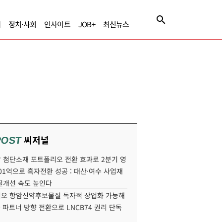
제
정치·사회
인사이트
JOB+
최신뉴스
씨저널
POST
 첨단소재 포트폴리오 전환 효과로 2분기 영
01억으로 흑자전환 성공 : 대산·여수 사업재
질개선 속도 높인다
오 항암신약후보물질 독자적 상업화 가능해
국 파트너 방향 전환으로 LNCB74 권리 단독