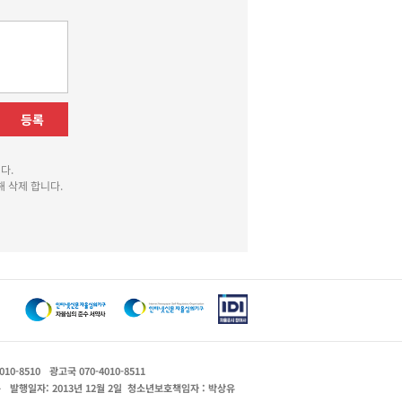
등록
다.
 삭제 합니다.
010-8510
광고국 070-4010-8511
운
발행일자: 2013년 12월 2일
청소년보호책임자 : 박상유