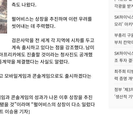
측도 나왔다.
각광을 받
SK하이닉스,
펄어비스는 상장을 추진하며 이런 우려를
모리' 아
씻어내는 데 주력했다.
부총리 구윤
검은사막을 전 세계 각 지역에 시차를 두고
부처 칸막
계속 출시하고 있다는 점을 강조했다. 남미
SK하이닉스,
, 아프리카에도 진출할 것이라는 청사진도 공개했
조 투자 결
유통계약을 체결했다는 사실도 알렸다.
최주희 티빙
않고 모바일게임과 콘솔게임으로도 출시하겠다는
력 증명 개
정부 '제3
임과 콘솔게임의 성과가 나온 이후 상장을 추진
'생산적 기
됐을 것”이라며 “펄어비스의 상장이 다소 일렀다
트 이승용 기자]