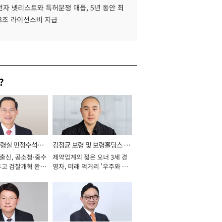
자 넷리스트와 특허분쟁 매듭, 5년 동안 최
.3조 라이선스비 지급
?
통령실 민정수석비
김정균 보령 및 보령홀딩스 대
 출신, 공소청·중수
제약업계의 젊은 오너 3세 경
표이사 사장
두고 검찰개혁 완수
영자, 미래 먹거리 '우주와 헬
년]
스케어' 공들여 [2026년]