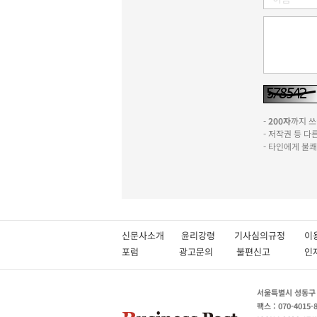
-
200자
까지 쓰실
- 저작권 등 
- 타인에게 불
신문사소개
윤리강령
기사심의규정
이
포럼
광고문의
불편신고
서울특별시 성동구 성
팩스 : 070-4015-