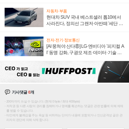
자동차·부품
현대차 SUV 국내 베스트셀러 톱10에서
사라진다, 정의선 그랜저·아반떼 '세단 쌍
끌이'로 내수 방어
전자·전기·정보통신
[AI 뭉쳐야 산다⑧] LG·엔비디아 '피지컬 A
I' 동맹 강화, 구광모 제조·데이터·기술 결
집해 종합 로보틱스 기업으로
기사댓글
0
개
200자까지 쓰실 수 있습니다. (현재 0 byte / 최대 400byte)
저작권 등 다른 사람의 권리를 침해하거나 명예를 훼손하는 댓글은 관련 법률에 의해 제재
를 받을 수 있습니다.
타인에게 불쾌감을 주는 욕설 등 비하하는 단어가 내용에 포함되거나 인신공격성 글은 관
리자의 판단에 의해 삭제 합니다.