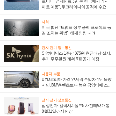
로이터 "정제연료 3만 톤 한국에서 러시
아로 이동", 우크라이나의 공격에 수요 늘
어
사회
미국 법원 "트럼프 정부 풍력 프로젝트 동
결 조치는 위법", 해제 명령 내려
전자·전기·정보통신
SK하이닉스 1주당 375원 현금배당 실시,
추가 주주환원 계획 9월 공개 예정
자동차·부품
BYD코리아 가격 앞세워 수입차 4위 올랐
지만, BMW·벤츠보다 높은 공임비에 소비
자 불만 폭발
전자·전기·정보통신
삼성전자, 갤럭시Z 폴드8 사전예약 개통
8월31일까지 연장