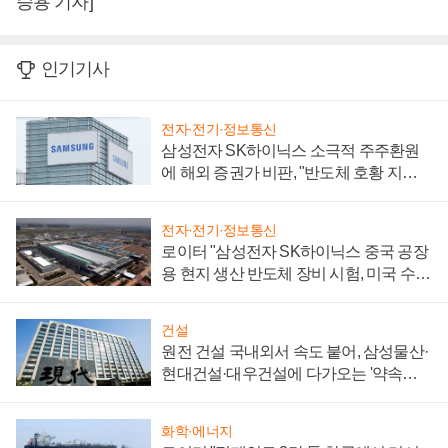
승용 기자]
인기기사
전자·전기·정보통신
삼성전자 SK하이닉스 소극적 주주환원
에 해외 증권가 비판, "반도체 호황 지속
성 의문"
전자·전기·정보통신
로이터 "삼성전자 SK하이닉스 중국 공장
용 현지 생산 반도체 장비 시험, 미국 수출
통제 대비"
건설
원전 건설 국내외서 속도 붙어, 삼성물산·
현대건설·대우건설에 다가오는 '약속의
시간'
화학·에너지