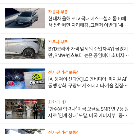
자동차·부품
현대차 올해 SUV 국내 베스트셀러 톱10에
서 싼타페만 자리매김, 그랜저·아반떼 '세단
쌍끌이'로 내수 방어
자동차·부품
BYD코리아 가격 앞세워 수입차 4위 올랐지
만, BMW·벤츠보다 높은 공임비에 소비자
불만 폭발
전자·전기·정보통신
[AI 뭉쳐야 산다⑧] LG·엔비디아 '피지컬 AI'
동맹 강화, 구광모 제조·데이터·기술 결집
해 종합 로보틱스 기업으로
화학·에너지
'한수원 협력사' 미국 오클로 SMR 연구용 원
자로 '임계 상태' 도달, 미국 에너지부 "중요
한 이정표"
전자·전기·정보통신