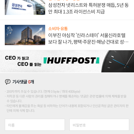
삼성전자 넷리스트와 특허분쟁 매듭, 5년 동
안 최대 1.3조 라이선스비 지급
소비자·유통
이부진 야심작 '신라스테이' 서울신라호텔
보다 잘 나가, 평택·주문진·해남·건대로 성
장판 더 넓힌다
기사댓글
0
개
200자까지 쓰실 수 있습니다. (현재 0 byte / 최대 400byte)
저작권 등 다른 사람의 권리를 침해하거나 명예를 훼손하는 댓글은 관련 법률에 의해 제재를 받을
수 있습니다.
타인에게 불쾌감을 주는 욕설 등 비하하는 단어가 내용에 포함되거나 인신공격성 글은 관리자의 판
단에 의해 삭제 합니다.