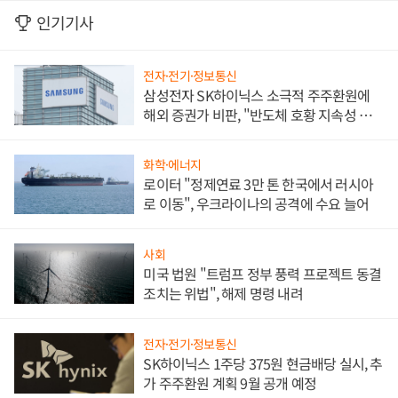
인기기사
전자·전기·정보통신
삼성전자 SK하이닉스 소극적 주주환원에
해외 증권가 비판, "반도체 호황 지속성 의
문"
화학·에너지
로이터 "정제연료 3만 톤 한국에서 러시아
로 이동", 우크라이나의 공격에 수요 늘어
사회
미국 법원 "트럼프 정부 풍력 프로젝트 동결
조치는 위법", 해제 명령 내려
전자·전기·정보통신
SK하이닉스 1주당 375원 현금배당 실시, 추
가 주주환원 계획 9월 공개 예정