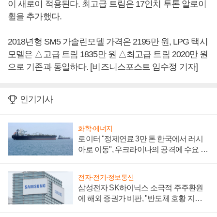
이 새로이 적용된다. 최고급 트림은 17인치 투톤 알로이
휠을 추가했다.
2018년형 SM5 가솔린모델 가격은 2195만 원, LPG 택시
모델은 △고급 트림 1835만 원 △최고급 트림 2020만 원
으로 기존과 동일하다. [비즈니스포스트 임수정 기자]
인기기사
화학·에너지
로이터 "정제연료 3만 톤 한국에서 러시
아로 이동", 우크라이나의 공격에 수요 늘
어
전자·전기·정보통신
삼성전자 SK하이닉스 소극적 주주환원
에 해외 증권가 비판, "반도체 호황 지속
성 의문"