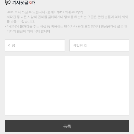
기사댓글
0
개
200자까지 쓰실 수 있습니다. (현재 0 byte / 최대 400byte)
저작권 등 다른 사람의 권리를 침해하거나 명예를 훼손하는 댓글은 관련 법률에 의해 제재
를 받을 수 있습니다.
타인에게 불쾌감을 주는 욕설 등 비하하는 단어가 내용에 포함되거나 인신공격성 글은 관
리자의 판단에 의해 삭제 합니다.