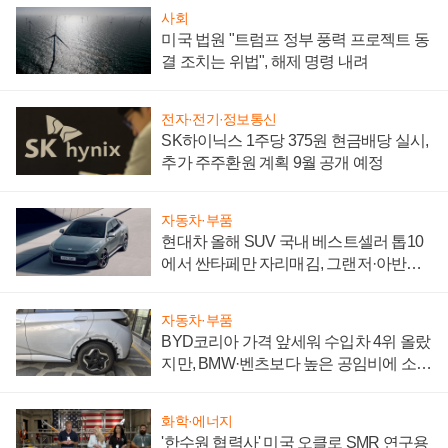
사회
미국 법원 "트럼프 정부 풍력 프로젝트 동
결 조치는 위법", 해제 명령 내려
전자·전기·정보통신
SK하이닉스 1주당 375원 현금배당 실시,
추가 주주환원 계획 9월 공개 예정
자동차·부품
현대차 올해 SUV 국내 베스트셀러 톱10
에서 싼타페만 자리매김, 그랜저·아반떼
'세단 쌍끌이'로 내수 방어
자동차·부품
BYD코리아 가격 앞세워 수입차 4위 올랐
지만, BMW·벤츠보다 높은 공임비에 소비
자 불만 폭발
화학·에너지
'한수원 협력사' 미국 오클로 SMR 연구용