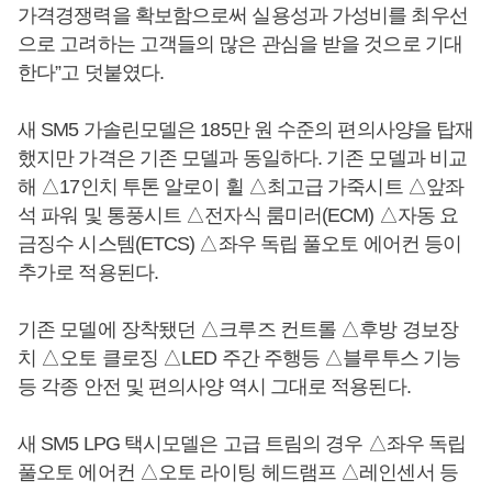
가격경쟁력을 확보함으로써 실용성과 가성비를 최우선
으로 고려하는 고객들의 많은 관심을 받을 것으로 기대
한다”고 덧붙였다.
새 SM5 가솔린모델은 185만 원 수준의 편의사양을 탑재
했지만 가격은 기존 모델과 동일하다. 기존 모델과 비교
해 △17인치 투톤 알로이 휠 △최고급 가죽시트 △앞좌
석 파워 및 통풍시트 △전자식 룸미러(ECM) △자동 요
금징수 시스템(ETCS) △좌우 독립 풀오토 에어컨 등이
추가로 적용된다.
기존 모델에 장착됐던 △크루즈 컨트롤 △후방 경보장
치 △오토 클로징 △LED 주간 주행등 △블루투스 기능
등 각종 안전 및 편의사양 역시 그대로 적용된다.
새 SM5 LPG 택시모델은 고급 트림의 경우 △좌우 독립
풀오토 에어컨 △오토 라이팅 헤드램프 △레인센서 등