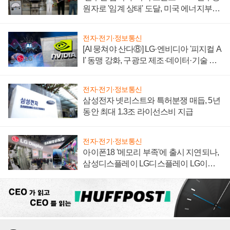
원자로 '임계 상태' 도달, 미국 에너지부
"중요한 이정표"
전자·전기·정보통신
[AI 뭉쳐야 산다⑧] LG·엔비디아 '피지컬 A
I' 동맹 강화, 구광모 제조·데이터·기술 결
집해 종합 로보틱스 기업으로
전자·전기·정보통신
삼성전자 넷리스트와 특허분쟁 매듭, 5년
동안 최대 1.3조 라이선스비 지급
전자·전기·정보통신
아이폰18 '메모리 부족'에 출시 지연되나,
삼성디스플레이 LG디스플레이 LG이노
텍 '탈애플' 수익 다각화 속도