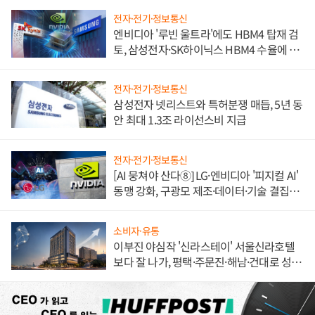
전자·전기·정보통신
엔비디아 '루빈 울트라'에도 HBM4 탑재 검
토, 삼성전자·SK하이닉스 HBM4 수율에 주
도권 갈린다
전자·전기·정보통신
삼성전자 넷리스트와 특허분쟁 매듭, 5년 동
안 최대 1.3조 라이선스비 지급
전자·전기·정보통신
[AI 뭉쳐야 산다⑧] LG·엔비디아 '피지컬 AI'
동맹 강화, 구광모 제조·데이터·기술 결집
해 종합 로보틱스 기업으로
소비자·유통
이부진 야심작 '신라스테이' 서울신라호텔
보다 잘 나가, 평택·주문진·해남·건대로 성
장판 더 넓힌다