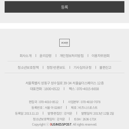
PC버전
회사소개
윤리강령
개인정보처리방침
이용자위원회
청소년보호정책
정정·반론보도
기사심의규정
불편신고
서울특별시 성동구 성수일로 39-34 서울숲더스페이스 12층
대표전화 : 1800-6522
팩스 : 070-4015-8658
편집국 : 070-4010-8512
사업본부 : 070-4010-7078
등록번호 : 서울 아 02897
제호 : 비즈니스포스트
등록일: 2013.11.13
발행·편집인 : 강석운
발행일자: 2013년 12월 2일
청소년보호책임자 : 강석운
ISSN : 2636-171X
Copyright ⓒ
B
USINESSPOST
. All rights reserved.