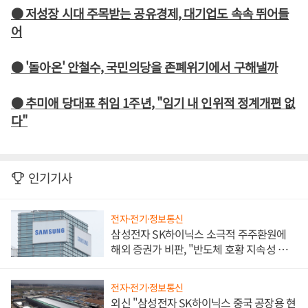
● 저성장 시대 주목받는 공유경제, 대기업도 속속 뛰어들
어
● '돌아온' 안철수, 국민의당을 존폐위기에서 구해낼까
● 추미애 당대표 취임 1주년, "임기 내 인위적 정계개편 없
다"
인기기사
전자·전기·정보통신
삼성전자 SK하이닉스 소극적 주주환원에
해외 증권가 비판, "반도체 호황 지속성 의
문"
전자·전기·정보통신
외신 "삼성전자 SK하이닉스 중국 공장용 현