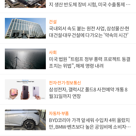
지 생산 반도체 장비 시험, 미국 수출통제 대
비"
건설
국내외서 속도 붙는 원전 사업, 삼성물산·현
대건설·대우건설에 다가오는 '약속의 시간'
사회
미국 법원 "트럼프 정부 풍력 프로젝트 동결
조치는 위법", 해제 명령 내려
전자·전기·정보통신
삼성전자, 갤럭시Z 폴드8 사전예약 개통 8
월31일까지 연장
자동차·부품
BYD코리아 가격 앞세워 수입차 4위 올랐지
만, BMW·벤츠보다 높은 공임비에 소비자
불만 폭발