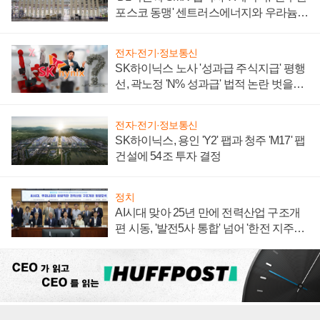
포스코 동맹' 센트러스에너지와 우라늄
계약 체결
전자·전기·정보통신
SK하이닉스 노사 '성과급 주식지급' 평행
선, 곽노정 'N% 성과급' 법적 논란 벗을지
주목
전자·전기·정보통신
SK하이닉스, 용인 'Y2' 팹과 청주 'M17' 팹
건설에 54조 투자 결정
정치
AI시대 맞아 25년 만에 전력산업 구조개
편 시동, '발전5사 통합' 넘어 '한전 지주사'
재편론도