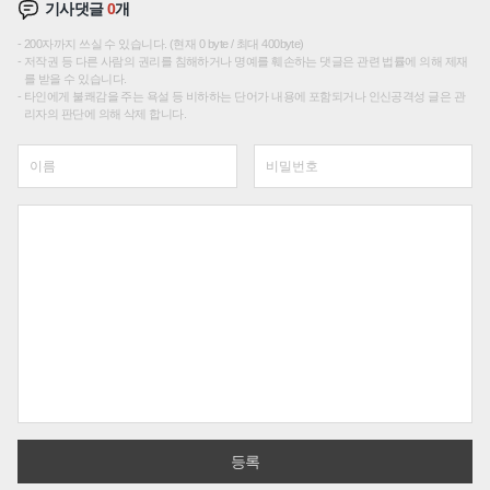
기사댓글
0
개
200자까지 쓰실 수 있습니다. (현재 0 byte / 최대 400byte)
저작권 등 다른 사람의 권리를 침해하거나 명예를 훼손하는 댓글은 관련 법률에 의해 제재
를 받을 수 있습니다.
타인에게 불쾌감을 주는 욕설 등 비하하는 단어가 내용에 포함되거나 인신공격성 글은 관
리자의 판단에 의해 삭제 합니다.