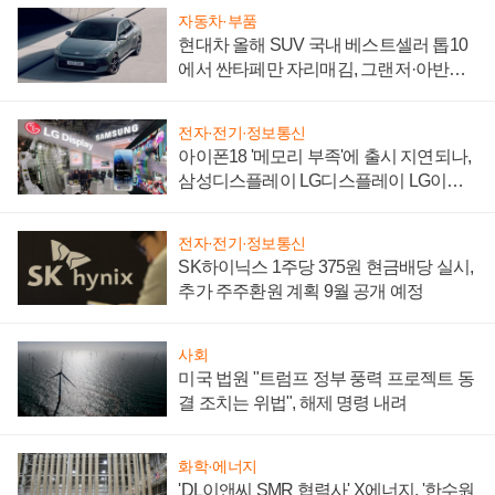
자동차·부품
현대차 올해 SUV 국내 베스트셀러 톱10
에서 싼타페만 자리매김, 그랜저·아반떼
'세단 쌍끌이'로 내수 방어
전자·전기·정보통신
아이폰18 '메모리 부족'에 출시 지연되나,
삼성디스플레이 LG디스플레이 LG이노
텍 '탈애플' 수익 다각화 속도
전자·전기·정보통신
SK하이닉스 1주당 375원 현금배당 실시,
추가 주주환원 계획 9월 공개 예정
사회
미국 법원 "트럼프 정부 풍력 프로젝트 동
결 조치는 위법", 해제 명령 내려
화학·에너지
'DL이앤씨 SMR 협력사' X에너지, '한수원