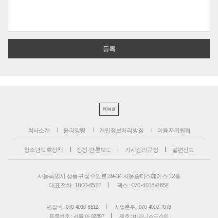
PC버전
회사소개
윤리강령
개인정보처리방침
이용자위원회
청소년보호정책
정정·반론보도
기사심의규정
불편신고
서울특별시 성동구 성수일로 39-34 서울숲더스페이스 12층
대표전화 : 1800-6522
팩스 : 070-4015-8658
편집국 : 070-4010-8512
사업본부 : 070-4010-7078
등록번호 : 서울 아 02897
제호 : 비즈니스포스트