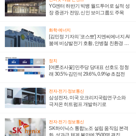
YG엔터 하반기 빅뱅 월드투어로 실적 성
장 증권가 전망, 신인 보이그룹도 주목
화학·에너지
[김민정 기자의 '코스뽀'] 지엔씨에너지 AI
붐에 비상발전기 호황, 안병철 친환경 에
너지 발전전문기업 향한다
정치
[여론조사꽃] 민주당 당대표 선호도 정청
래 30.5%·김민석 29.6%, 0.9%p 초접전
전자·전기·정보통신
삼성전자, 미국 오크리지국립연구소와
극저온 히트펌프 개발하기로
전자·전기·정보통신
SK하이닉스 통합노조 설립 움직임 본격
화, 성과급 체계 불만에 3500명 결집