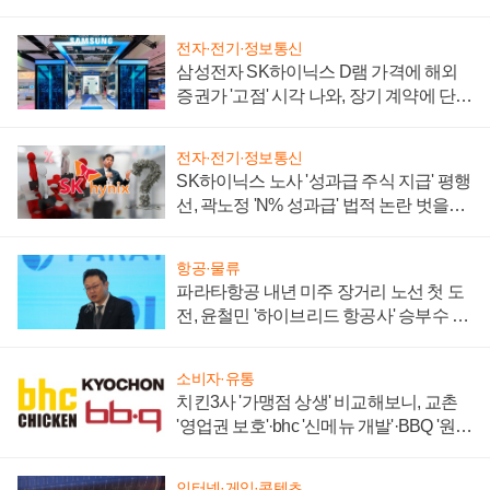
전자·전기·정보통신
삼성전자 SK하이닉스 D램 가격에 해외
증권가 '고점' 시각 나와, 장기 계약에 단점
부각
전자·전기·정보통신
SK하이닉스 노사 '성과급 주식 지급' 평행
선, 곽노정 'N% 성과급' 법적 논란 벗을지
주목
항공·물류
파라타항공 내년 미주 장거리 노선 첫 도
전, 윤철민 '하이브리드 항공사' 승부수 통
할까
소비자·유통
치킨3사 '가맹점 상생' 비교해보니, 교촌
'영업권 보호'·bhc '신메뉴 개발'·BBQ '원가
부담'
인터넷·게임·콘텐츠