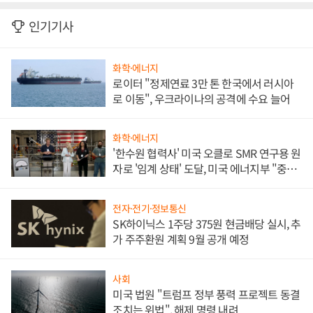
인기기사
화학·에너지
로이터 "정제연료 3만 톤 한국에서 러시아
로 이동", 우크라이나의 공격에 수요 늘어
화학·에너지
'한수원 협력사' 미국 오클로 SMR 연구용 원
자로 '임계 상태' 도달, 미국 에너지부 "중요
한 이정표"
전자·전기·정보통신
SK하이닉스 1주당 375원 현금배당 실시, 추
가 주주환원 계획 9월 공개 예정
사회
미국 법원 "트럼프 정부 풍력 프로젝트 동결
조치는 위법", 해제 명령 내려