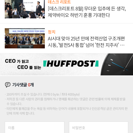
데스크 리포트
[데스크리포트 8월] 무더운 입추에 든 생각,
제약바이오 하반기 훈풍 기대한다
정치
AI시대 맞아 25년 만에 전력산업 구조개편
시동, '발전5사 통합' 넘어 '한전 지주사' 재편
론도
기사댓글
0
개
200자까지 쓰실 수 있습니다. (현재 0 byte / 최대 400byte)
저작권 등 다른 사람의 권리를 침해하거나 명예를 훼손하는 댓글은 관련 법률에 의해 제재를 받을
수 있습니다.
타인에게 불쾌감을 주는 욕설 등 비하하는 단어가 내용에 포함되거나 인신공격성 글은 관리자의 판
단에 의해 삭제 합니다.