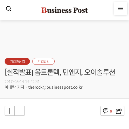
기업과산업
기업일반
[실적발표] 옵트론텍, 민앤지, 오이솔루션
2017-08-14 19:42:41
이대락 기자 - therock@businesspost.co.kr
0