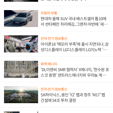
자동차·부품
현대차 올해 SUV 국내 베스트셀러 톱10에
서 싼타페만 자리매김, 그랜저·아반떼 '세단
쌍끌이'로 내수 방어
전자·전기·정보통신
아이폰18 '메모리 부족'에 출시 지연되나, 삼
성디스플레이 LG디스플레이 LG이노텍 '탈
애플' 수익 다각화 속도
화학·에너지
'DL이앤씨 SMR 협력사' X에너지, '한수원 포
스코 동맹' 센트러스에너지와 우라늄 계약
체결
전자·전기·정보통신
SK하이닉스, 용인 'Y2' 팹과 청주 'M17' 팹
건설에 54조 투자 결정