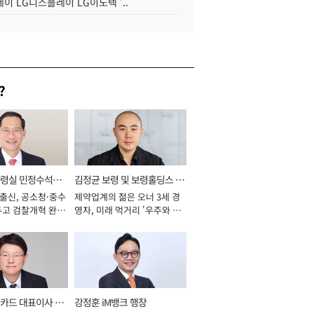
이 LG디스플레이 LG이노텍 '..
?
통령실 민정수석비
김정균 보령 및 보령홀딩스 대
 출신, 공소청·중수
제약업계의 젊은 오너 3세 경
표이사 사장
두고 검찰개혁 완수
영자, 미래 먹거리 '우주와 헬
년]
스케어' 공들여 [2026년]
카드 대표이사 사
강정훈 iM뱅크 행장