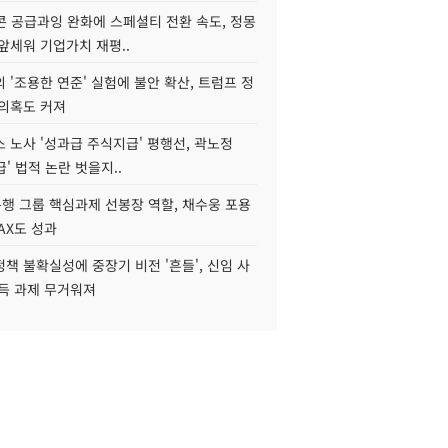
콘 공급과잉 완화에 스페셜티 전환 속도, 정몽
앞세워 기업가치 재평..
 '조용한 연준' 실험에 불안 확산, 트럼프 정
 의혹도 커져
 노사 '성과급 주식지급' 평행선, 곽노정
급' 법적 논란 벗을지..
행 그룹 핵심과제 선봉장 역할, 채수웅 포용
AX도 성과
책 불확실성에 중장기 비전 '흔들', 신임 사
설득 과제 무거워져