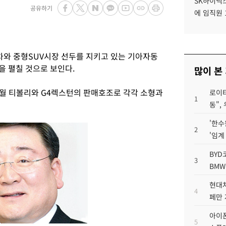
SK하이닉스
공유하기
에 임직원 
와 중형SUV시장 선두를 지키고 있는 기아자동
전을 펼칠 것으로 보인다.
많이 본
월 티볼리와 G4렉스턴의 판매호조로 각각 소형과
로이터
1
동",
'한수
2
'임계
BYD
3
BMW
현대차
4
페만 
아이폰
5