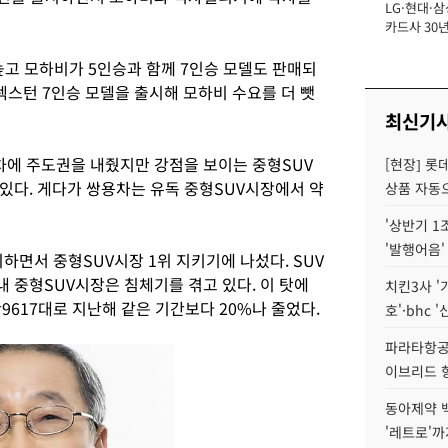
LG·현대·삼
장
카드사 30년
에 '초집중' 
높고 모하비가 5인승과 함께 7인승 모델도 판매되
렉스턴 7인승 모델을 출시해 모하비 수요를 더 뺏
최신기
에 주도권을 내줬지만 강점을 보이는 중형SUV
[현장] 롯
있다. 게다가 쌍용차는 유독 중형SUV시장에서 약
상품 자동으
'상반기 1
'발행어음'
면서 중형SUV시장 1위 지키기에 나섰다. SUV
 중형SUV시장은 침체기를 겪고 있다. 이 탓에
치킨3사 '
9617대로 지난해 같은 기간보다 20%나 줄었다.
호'·bhc '
파라타항공 
이브리드 
동아제약 
'레트로'까