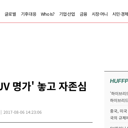
글로벌
기후대응
Who Is?
기업·산업
금융
시장·머니
시민·경
HUFF
UV 명가' 놓고 자존심
'하이브리드
하이브리드
중국, 미국
2017-08-06 14:23:06
국의 규제에