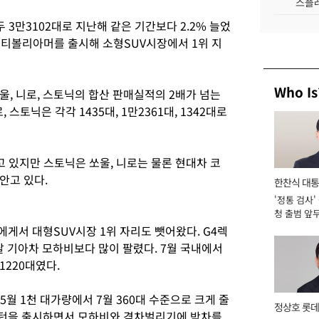
스플레
 3만3102대로 지난해 같은 기간보다 2.2% 늘었
 티볼리아머를 출시해 소형SUV시장에서 1위 지
Who Is
, 니로, 스토닉의 합산 판매실적의 2배가 넘는
 스토닉은 각각 1435대, 1만2361대, 1342대로
 있지만 스토닉은 쏘울, 니로는 물론 현대차 코
안고 있다.
한찬식 대
'정통 검사'
서관
청 출범 앞
맡아 [2026
게서 대형SUV시장 1위 자리도 뺏어왔다. G4렉
달 기아차 모하비보다 많이 팔렸다. 7월 국내에서
1220대였다.
월 1천 대가량에서 7월 360대 수준으로 크게 줄
정상호 롯데
렉스턴을 출시하면서 모하비와 격차벌리기에 박차를