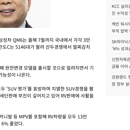
KCC 실리
진 수익성 
케빈 워시의
부의 압박
성차 QM6는 올해 7월까지 국내에서 각각 3만
SK하이닉스
 코란도C는 5146대가 팔려 선두경쟁에서 멀찌감치
'N% 성과
신한저축은
금융 이어 
페 완전변경 모델을 출시할 것으로 알려지면서 기
가능성이 나온다.
강원랜드 정
장 정부 
 ‘SUV 명가’를 표방하며 치열한 SUV경쟁을 펼
 세단판매 부진이 깊어지고 있어 RV판매에 사활을
카니발 등 MPV를 포함해 RV차량을 모두 13만
 6% 줄었다.