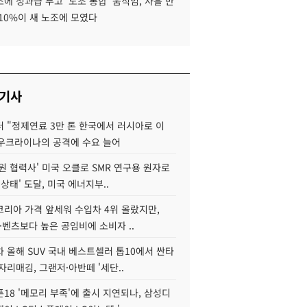
에 성과급 두고 '노조 통합' 움직임, 사흘 만
10%이 새 노조에 모였다
 기사
 "정제연료 3만 톤 한국에서 러시아로 이
 우크라이나의 공격에 수요 늘어
원 협력사' 미국 오클로 SMR 연구용 원자로
 상태' 도달, 미국 에너지부..
코리아 가격 앞세워 수입차 4위 올랐지만,
·벤츠보다 높은 공임비에 소비자 ..
 올해 SUV 국내 베스트셀러 톱10에서 싼타
자리매김, 그랜저·아반떼 '세단..
18 '메모리 부족'에 출시 지연되나, 삼성디