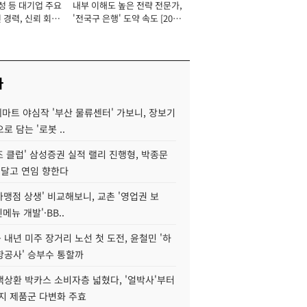
성 등 대기업 주요
내부 이해도 높은 전략 전문가,
 경력, 신뢰 회복
'전국구 은행' 도약 속도 [2026
[2026년]
년]
사
데마트 야심작 '부산 물류센터' 가보니, 장보기
로 담는 '로봇 ..
조 클럽' 삼성증권 실적 랠리 진행형, 박종문
 달고 연임 향한다
가맹점 상생' 비교해보니, 교촌 '영업권 보
신메뉴 개발'·BB..
내년 미주 장거리 노선 첫 도전, 윤철민 '하
항공사' 승부수 통할까
백상환 박카스 소비자층 넓혔다, '얼박사'부터
지 제품군 다변화 주효