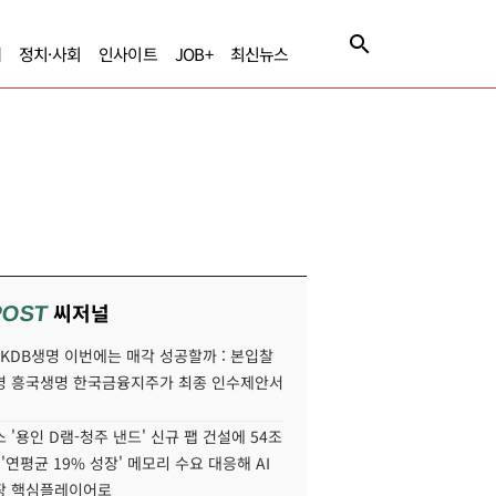
제
정치·사회
인사이트
JOB+
최신뉴스
씨저널
POST
' KDB생명 이번에는 매각 성공할까 : 본입찰
명 흥국생명 한국금융지주가 최종 인수제안서
 '용인 D램-청주 낸드' 신규 팹 건설에 54조
 '연평균 19% 성장' 메모리 수요 대응해 AI
장 핵심플레이어로