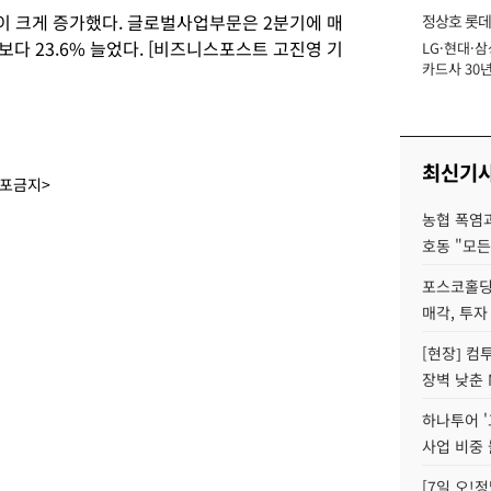
 크게 증가했다. 글로벌사업부문은 2분기에 매
정상호 롯데
간보다 23.6% 늘었다. [비즈니스포스트 고진영 기
LG·현대·삼
장
카드사 30년
에 '초집중' 
최신기
배포금지>
농협 폭염과
호동 "모든
포스코홀딩
매각, 투자
[현장] 컴
장벽 낮춘 
하나투어 '
사업 비중 
[7일 오!