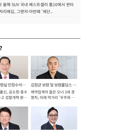
 올해 SUV 국내 베스트셀러 톱10에서 싼타
자리매김, 그랜저·아반떼 '세단..
?
통령실 민정수석비
김정균 보령 및 보령홀딩스 대
 출신, 공소청·중수
제약업계의 젊은 오너 3세 경
표이사 사장
두고 검찰개혁 완수
영자, 미래 먹거리 '우주와 헬
년]
스케어' 공들여 [2026년]