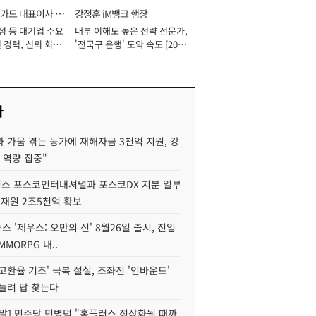
카드 대표이사 사
강정훈 iM뱅크 행장
성 등 대기업 주요
내부 이해도 높은 전략 전문가,
 경력, 신뢰 회복
'전국구 은행' 도약 속도 [2026
[2026년]
년]
사
 가뭄 겪는 농가에 재해자금 3천억 지원, 강
 역량 집중"
스 포스코인터내셔널과 포스코DX 지분 일부
 재원 2조5천억 확보
투스 '제우스: 오만의 신' 8월26일 출시, 진입
MMORPG 내..
고환율 기조' 극복 절실, 조좌진 '인바운드'
늘려 답 찾는다
정말] 민주당 민병덕 "홈플러스 정상화될 때까