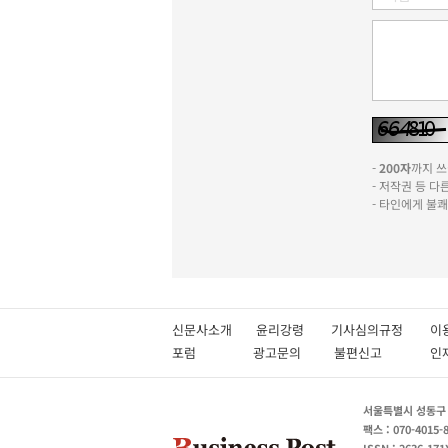
-
200자
까지 쓰실
- 저작권 등 
- 타인에게 불
신문사소개
윤리강령
기사심의규정
이
포럼
광고문의
불편신고
서울특별시 성동구 성
팩스 : 070-4015-
ISSN : 2636-171