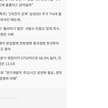
니에 홈플러스 담아달라"
목주] '2차전지 강세' 삼성SDI 주가 7%대 올
 외국인 매도세..
 '돌려차기 발언' 서범수·진종오 징계 착수,
2명은 사퇴
 매각 본입찰에 한화생명 흥국생명 한국투자
3곳 참여
분기 영업이익 6753억으로 66.9% 늘어, 민
은 13.5조
회 "연구개발직 주52시간 유연화 필요, 경직
경쟁력 저해"