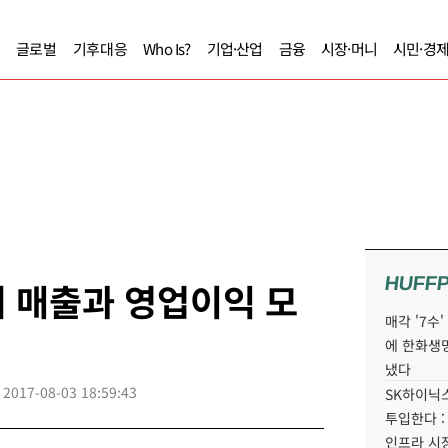
글로벌
기후대응
Who Is?
기업·산업
금융
시장·머니
시민·경
HUFF
기 매출과 영업이익 모
매각 '7수
에 한화생
냈다
2017-08-03 18:59:43
SK하이닉스
투입한다 :
인프라 시