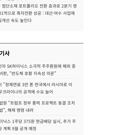
 첨단소재 포트폴리오 전환 효과로 2분기 영
01억으로 흑자전환 성공 : 대산·여수 사업재
질개선 속도 높인다
 기사
자 SK하이닉스 소극적 주주환원에 해외 증
비판, "반도체 호황 지속성 의문"
 "정제연료 3만 톤 한국에서 러시아로 이
 우크라이나의 공격에 수요 늘어
법원 "트럼프 정부 풍력 프로젝트 동결 조치
법", 해제 명령 내려
이닉스 1주당 375원 현금배당 실시, 추가 주
 계획 9월 공개 예정