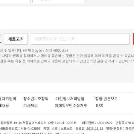
 수 있습니다. (현재 0 byte / 최대 400byte)
다른 사람의 권리를 침해하거나 명예를 훼손하는 댓글은 관련 법률에 의해 제재를 받을 수 있습니
쾌감을 주는 욕설 등 비하하는 단어가 내용에 포함되거나 인신공격성 글은 관리자의 판단에 의해
용자위원회
청소년보호정책
개인정보처리방침
정정·반론보도
인재채용
기사제보
이메일무단수집거부
RSS
수일로 39-34 서울숲더스페이스 12층 1201호-1203호
대표전화 : 1800-6522
편집국 070-4
8658
등록번호 : 서울 아 02897
제호: 비즈니스포스트
등록일: 2013.11.13
발행·편집인 : 강석
X
Copyright ? 2013 비즈니스포스트. All rights reserved.