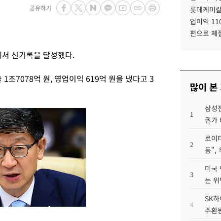
공유하기
롯데케미칼
업이익 11
편으로 체
에서 신기록을 달성했다.
조7078억 원, 영업이익 619억 원을 냈다고 3
많이 본
삼성전
1
권가 
로이터
2
동",
미국 
3
는 위
SK하
4
주환원