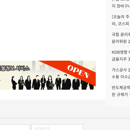
지 장바구
[오늘의 주
라, 코스피
국힘 윤리위
윤리위원 
KDB생명
금융지주 
가스공사 2
수용 미수금
반도체공학
된 규제가 