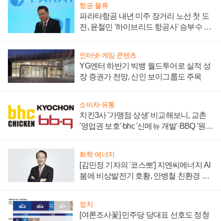
항공·물류
파라타항공 내년 미주 장거리 노선 첫 도
전, 윤철민 '하이브리드 항공사' 승부수 통
할까
인터넷·게임·콘텐츠
YG엔터 하반기 빅뱅 월드투어로 실적 성
장 증권가 전망, 신인 보이그룹도 주목
소비자·유통
치킨3사 '가맹점 상생' 비교해보니, 교촌
'영업권 보호'·bhc '신메뉴 개발'·BBQ '원가
부담'
화학·에너지
[김민정 기자의 '코스뽀'] 지엔씨에너지 AI
붐에 비상발전기 호황, 안병철 친환경 에
너지 발전전문기업 향한다
정치
[여론조사꽃] 민주당 당대표 선호도 정청