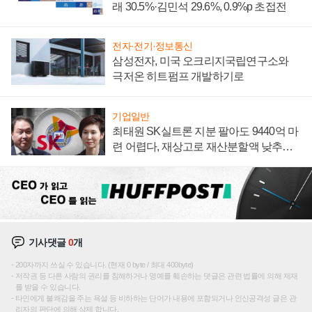
래 30.5%·김민석 29.6%, 0.9%p 초접전
전자·전기·정보통신
삼성전자, 미국 오크리지국립연구소와
극저온 히트펌프 개발하기로
기업일반
최태원 SK실트론 지분 팔아도 9440억 마
련 어렵다, 재상고로 재산분할액 낮추기
시도하나
기사댓글
0
개
200자까지 쓰실 수 있습니다. (현재 0 byte / 최대 400byte)
저작권 등 다른 사람의 권리를 침해하거나 명예를 훼손하는 댓글은 관련 법률에 의해 제재
를 받을 수 있습니다.
타인에게 불쾌감을 주는 욕설 등 비하하는 단어가 내용에 포함되거나 인신공격성 글은 관
리자의 판단에 의해 삭제 합니다.