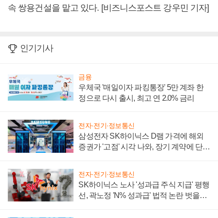
속 쌍용건설을 맡고 있다. [비즈니스포스트 강우민 기자]
인기기사
금융
우체국 '매일이자 파킹통장' 5만 계좌 한
정으로 다시 출시, 최고 연 2.0% 금리
전자·전기·정보통신
삼성전자 SK하이닉스 D램 가격에 해외
증권가 '고점' 시각 나와, 장기 계약에 단점
부각
전자·전기·정보통신
SK하이닉스 노사 '성과급 주식 지급' 평행
선, 곽노정 'N% 성과급' 법적 논란 벗을지
주목