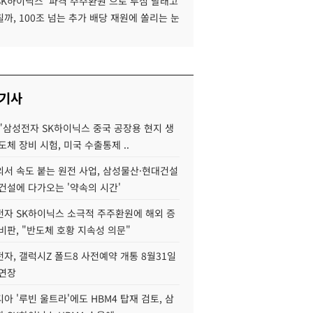
SK하이닉스 '파격 주주환원'으로 투심 달래고
까, 100조 넘는 추가 배당 재원에 쏠리는 눈
 기사
"삼성전자 SK하이닉스 중국 공장용 현지 생
도체 장비 시험, 미국 수출통제 ..
서 속도 붙는 원전 사업, 삼성물산·현대건설
건설에 다가오는 '약속의 시간'
자 SK하이닉스 소극적 주주환원에 해외 증
비판, "반도체 호황 지속성 의문"
자, 갤럭시Z 폴드8 사전예약 개통 8월31일
 연장
아 '루빈 울트라'에도 HBM4 탑재 검토, 삼