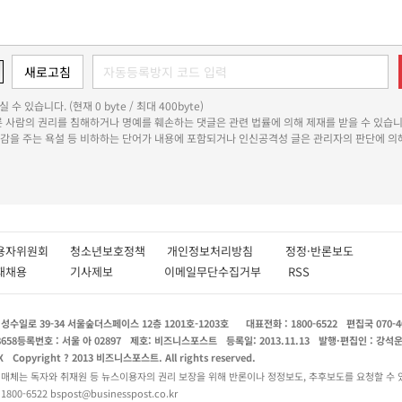
 수 있습니다. (현재 0 byte / 최대 400byte)
다른 사람의 권리를 침해하거나 명예를 훼손하는 댓글은 관련 법률에 의해 제재를 받을 수 있습니
쾌감을 주는 욕설 등 비하하는 단어가 내용에 포함되거나 인신공격성 글은 관리자의 판단에 의해
용자위원회
청소년보호정책
개인정보처리방침
정정·반론보도
인재채용
기사제보
이메일무단수집거부
RSS
수일로 39-34 서울숲더스페이스 12층 1201호-1203호
대표전화 : 1800-6522
편집국 070-4
8658
등록번호 : 서울 아 02897
제호: 비즈니스포스트
등록일: 2013.11.13
발행·편집인 : 강석
X
Copyright ? 2013 비즈니스포스트. All rights reserved.
 매체는 독자와 취재원 등 뉴스이용자의 권리 보장을 위해 반론이나 정정보도, 추후보도를 요청할 수 
0-6522 bspost@businesspost.co.kr