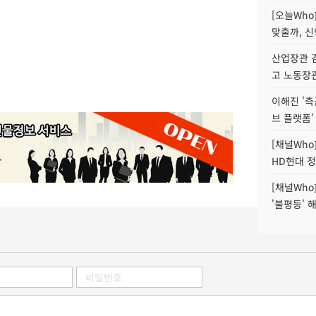
[오늘Who
맞출까, 
산업장관 김
고 노동장
이해진 '측
브 플랫폼'
[채널Who
HD현대 정
[채널Who
'불평등' 