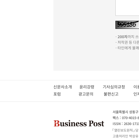
-
200자
까지 쓰실
- 저작권 등 
- 타인에게 불
신문사소개
윤리강령
기사심의규정
이
포럼
광고문의
불편신고
서울특별시 성동구 성
팩스 : 070-4015-
ISSN : 2636-171
열린보도원칙
당
고충처리인 박상유 180