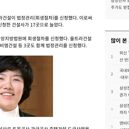
삼성전자 
주가도 받칠
라건설이 법정관리(회생절차)를 신청했다. 이로써
신청한 건설사가 17곳으로 늘었다.
울중앙지방법원에 회생절차를 신청했다. 울트라건설
많이 본
비엠건설 등 3곳도 함께 법정관리를 신청했다.
외신 
1
산 반
국내외
2
·대우
삼성전
3
권가 
삼성전
4
까지
엔비디
5
설사로 토목공사 관급공사 주택건설 도급사업을