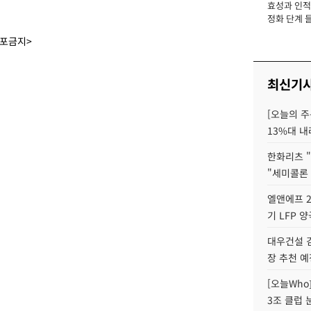
효성과 인적 
장
정화 단계 들
배포금지>
최신기
[오늘의 주
13%대 내
한화리츠 "
"세미콜론
엘앤에프 2
기 LFP 
대우건설 
장 추천 예
[오늘Who
3조 클럽 