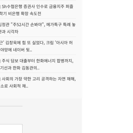
] Sh수협은행 증권사 인수로 금융지주 퍼즐
신학기 비은행 확장 속도전
정관 "주52시간 손봐야", 메가특구 특례 놓
관과 시각차
근' 김창욱에 힘 또 실었다, 크림 '아시아 허
 야망에 네이버 뒷..
] 주식 담보 대출부터 한화에너지 합병까지,
기선과 한화 김동관의..
] 사회의 가장 약한 고리 공격하는 자연 재해,
해소로 사회적 재..