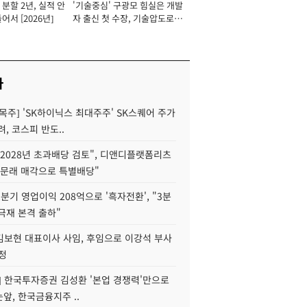
분할 2년, 실적 안
'기술중심' 구광모 힘실은 개발
이사 사장
어서 [2026년]
자 출신 첫 수장, 기술압도로
경쟁력 확보 사활 [2026년]
사
목주] 'SK하이닉스 최대주주' SK스퀘어 주가
려, 코스피 반도..
2028년 초과배당 검토", 디앤디플랫폼리츠
 문래 매각으로 특별배당"
분기 영업이익 208억으로 '흑자전환', "3분
양극재 본격 출하"
김보현 대표이사 사임, 후임으로 이강석 부사
정
] 한국투자증권 김성환 '본업 경쟁력'만으로
눈앞, 한국금융지주 ..