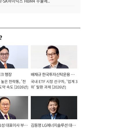
·SK하이닉스 HBM4 수율에..
?
뱅크 행장
배재규 한국투자신탁운용 대
높은 전략통, '전
국내 ETF 시장 선구자, '업계 3
표이사 사장
도약 속도 [2026년]
위' 탈환 과제 [2026년]
효성 대표이사 부회
김동명 LG에너지솔루션 대표