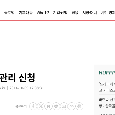
글로벌
기후대응
Who Is?
기업·산업
금융
시장·머니
시민·경
HUFF
관리 신청
'드라마에서
.kr
2014-10-09 17:38:31
고 커머스
바닷속 산
황 : 한국
공유하기