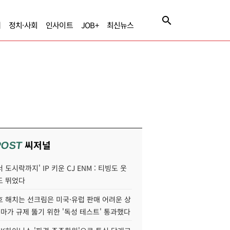
제
정치·사회
인사이트
JOB+
최신뉴스
씨저널
POST
 도시락까지' IP 키운 CJ ENM : 티빙도 웃
도 뛰었다
호 해치는 선크림은 미국·유럽 판매 어려운 상
콜마가 규제 뚫기 위한 '독성 테스트' 통과했다