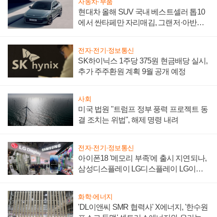
자동차·부품
현대차 올해 SUV 국내 베스트셀러 톱10
에서 싼타페만 자리매김, 그랜저·아반떼
'세단 쌍끌이'로 내수 방어
전자·전기·정보통신
SK하이닉스 1주당 375원 현금배당 실시,
추가 주주환원 계획 9월 공개 예정
사회
미국 법원 "트럼프 정부 풍력 프로젝트 동
결 조치는 위법", 해제 명령 내려
전자·전기·정보통신
아이폰18 '메모리 부족'에 출시 지연되나,
삼성디스플레이 LG디스플레이 LG이노
텍 '탈애플' 수익 다각화 속도
화학·에너지
'DL이앤씨 SMR 협력사' X에너지, '한수원