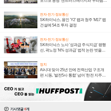
포스코 동맹' 센트러스에너지와 우라늄
계약 체결
전자·전기·정보통신
SK하이닉스, 용인 'Y2' 팹과 청주 'M17' 팹
건설에 54조 투자 결정
전자·전기·정보통신
SK하이닉스 노사 '성과급 주식지급' 평행
선, 곽노정 'N% 성과급' 법적 논란 벗을지
주목
정치
AI시대 맞아 25년 만에 전력산업 구조개
편 시동, '발전5사 통합' 넘어 '한전 지주사'
재편론도
기사댓글
0
개