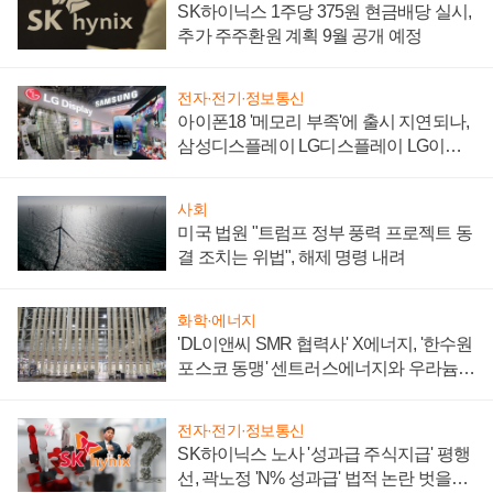
SK하이닉스 1주당 375원 현금배당 실시,
추가 주주환원 계획 9월 공개 예정
전자·전기·정보통신
아이폰18 '메모리 부족'에 출시 지연되나,
삼성디스플레이 LG디스플레이 LG이노
텍 '탈애플' 수익 다각화 속도
사회
미국 법원 "트럼프 정부 풍력 프로젝트 동
결 조치는 위법", 해제 명령 내려
화학·에너지
'DL이앤씨 SMR 협력사' X에너지, '한수원
포스코 동맹' 센트러스에너지와 우라늄
계약 체결
전자·전기·정보통신
SK하이닉스 노사 '성과급 주식지급' 평행
선, 곽노정 'N% 성과급' 법적 논란 벗을지