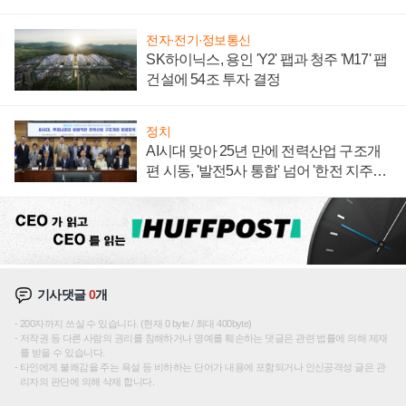
주목
전자·전기·정보통신
SK하이닉스, 용인 'Y2' 팹과 청주 'M17' 팹
건설에 54조 투자 결정
정치
AI시대 맞아 25년 만에 전력산업 구조개
편 시동, '발전5사 통합' 넘어 '한전 지주사'
재편론도
기사댓글
0
개
200자까지 쓰실 수 있습니다. (현재 0 byte / 최대 400byte)
저작권 등 다른 사람의 권리를 침해하거나 명예를 훼손하는 댓글은 관련 법률에 의해 제재
를 받을 수 있습니다.
타인에게 불쾌감을 주는 욕설 등 비하하는 단어가 내용에 포함되거나 인신공격성 글은 관
리자의 판단에 의해 삭제 합니다.