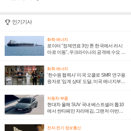
인기기사
화학·에너지
로이터 "정제연료 3만 톤 한국에서 러시
아로 이동", 우크라이나의 공격에 수요 늘
어
화학·에너지
'한수원 협력사' 미국 오클로 SMR 연구용
원자로 '임계 상태' 도달, 미국 에너지부
"중요한 이정표"
자동차·부품
현대차 올해 SUV 국내 베스트셀러 톱10
에서 싼타페만 자리매김, 그랜저·아반떼
'세단 쌍끌이'로 내수 방어
전자·전기·정보통신