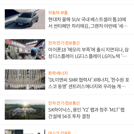
자동차·부품
현대차 올해 SUV 국내 베스트셀러 톱10에
서 싼타페만 자리매김, 그랜저·아반떼 '세단
쌍끌이'로 내수 방어
전자·전기·정보통신
아이폰18 '메모리 부족'에 출시 지연되나, 삼
성디스플레이 LG디스플레이 LG이노텍 '탈
애플' 수익 다각화 속도
화학·에너지
'DL이앤씨 SMR 협력사' X에너지, '한수원 포
스코 동맹' 센트러스에너지와 우라늄 계약
체결
전자·전기·정보통신
SK하이닉스, 용인 'Y2' 팹과 청주 'M17' 팹
건설에 54조 투자 결정
데스크 리포트