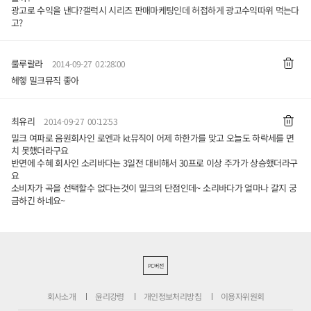
광고로 수익을 낸다?갤럭시 시리즈 판매마케팅인데 허접하게 광고수익따위 먹는다
고?
룰루랄라
2014-09-27 02:28:00
헤헿 밀크뮤직 좋아
최유리
2014-09-27 00:12:53
밀크 여파로 음원회사인 로엔과 kt뮤직이 어제 하한가를 맞고 오늘도 하락세를 면
치 못했더라구요
반면에 수혜 회사인 소리바다는 3일전 대비해서 30프로 이상 주가가 상승했더라구
요
소비자가 곡을 선택할수 없다는것이 밀크의 단점인데~ 소리바다가 얼마나 갈지 궁
금하긴 하네요~
PC버전
회사소개
윤리강령
개인정보처리방침
이용자위원회