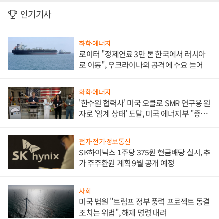
인기기사
화학·에너지
로이터 "정제연료 3만 톤 한국에서 러시아
로 이동", 우크라이나의 공격에 수요 늘어
화학·에너지
'한수원 협력사' 미국 오클로 SMR 연구용 원
자로 '임계 상태' 도달, 미국 에너지부 "중요
한 이정표"
전자·전기·정보통신
SK하이닉스 1주당 375원 현금배당 실시, 추
가 주주환원 계획 9월 공개 예정
사회
미국 법원 "트럼프 정부 풍력 프로젝트 동결
조치는 위법", 해제 명령 내려