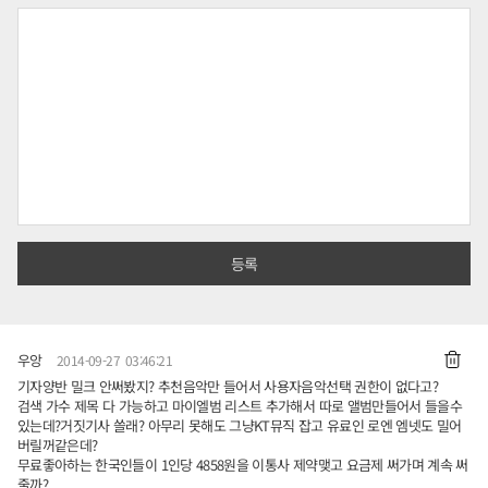
우앙
2014-09-27 03:46:21
기자양반 밀크 안써봤지? 추천음악만 들어서 사용자음악선택 권한이 없다고?
검색 가수 제목 다 가능하고 마이엘범 리스트 추가해서 따로 앨범만들어서 들을수
있는데?거짓기사 쓸래? 아무리 못해도 그냥KT뮤직 잡고 유료인 로엔 엠넷도 밀어
버릴꺼같은데?
무료좋아하는 한국인들이 1인당 4858원을 이통사 제약맺고 요금제 써가며 계속 써
줄까?