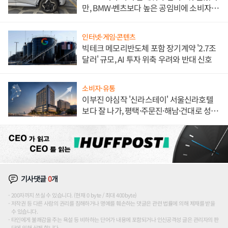
만, BMW·벤츠보다 높은 공임비에 소비자
불만 폭발
인터넷·게임·콘텐츠
빅테크 메모리반도체 포함 장기계약 '2.7조
달러' 규모, AI 투자 위축 우려와 반대 신호
소비자·유통
이부진 야심작 '신라스테이' 서울신라호텔
보다 잘 나가, 평택·주문진·해남·건대로 성
장판 더 넓힌다
기사댓글
0
개
200자까지 쓰실 수 있습니다. (현재 0 byte / 최대 400byte)
저작권 등 다른 사람의 권리를 침해하거나 명예를 훼손하는 댓글은 관련 법률에 의해 제재를 받을
수 있습니다.
타인에게 불쾌감을 주는 욕설 등 비하하는 단어가 내용에 포함되거나 인신공격성 글은 관리자의 판
단에 의해 삭제 합니다.