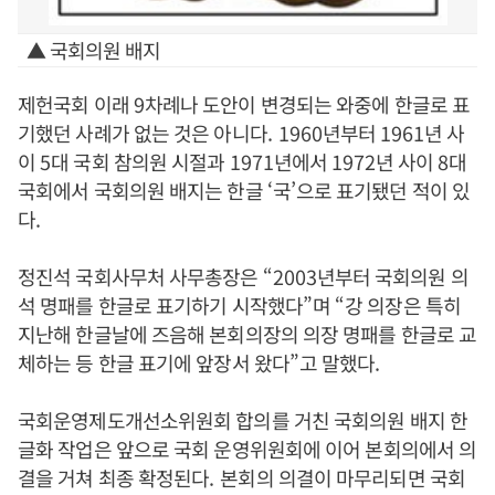
▲ 국회의원 배지
제헌국회 이래
9
차례나 도안이 변경되는 와중에 한글로 표
기했던 사례가 없는 것은 아니다
. 1960
년부터
1961
년 사
이
5
대 국회 참의원 시절과
1971
년에서
1972
년 사이
8
대
국회에서 국회의원 배지는 한글
‘
국
’
으로 표기됐던 적이 있
다
.
정진석 국회사무처 사무총장은
“2003
년부터 국회의원 의
석 명패를 한글로 표기하기 시작했다
”
며
“
강 의장은 특히
지난해 한글날에 즈음해 본회의장의 의장 명패를 한글로 교
체하는 등 한글 표기에 앞장서 왔다
”
고 말했다
.
국회운영제도개선소위원회 합의를 거친 국회의원 배지 한
글화 작업은 앞으로 국회 운영위원회에 이어 본회의에서 의
결을 거쳐 최종 확정된다
.
본회의 의결이 마무리되면 국회