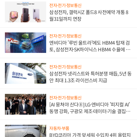
전자·전기·정보통신
삼성전자, 갤럭시Z 폴드8 사전예약 개통 8
월31일까지 연장
전자·전기·정보통신
엔비디아 '루빈 울트라'에도 HBM4 탑재 검
토, 삼성전자·SK하이닉스 HBM4 수율에 주
도권 갈린다
전자·전기·정보통신
삼성전자 넷리스트와 특허분쟁 매듭, 5년 동
안 최대 1.3조 라이선스비 지급
전자·전기·정보통신
[AI 뭉쳐야 산다⑧] LG·엔비디아 '피지컬 AI'
동맹 강화, 구광모 제조·데이터·기술 결집
해 종합 로보틱스 기업으로
자동차·부품
BYD코리아 가격 앞세워 수입차 4위 올랐지