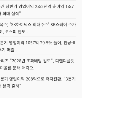
권 상반기 영업이익 2조2천억 순이익 1조7
대 최대 실적"
목주] 'SK하이닉스 최대주주' SK스퀘어 주가
려, 코스피 반도..
2분기 영업이익 1057억 29.5% 늘어, 천궁-II
기 매출..
화리츠 "2028년 초과배당 검토", 디앤디플랫
미콜론 문래 매각으..
분기 영업이익 208억으로 흑자전환, "3분기
재 본격 출하"