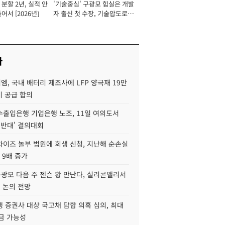
분할 2년, 실적 안
'기술중심' 구광모 힘실은 개발
이사 사장
어서 [2026년]
자 출신 첫 수장, 기술압도로
경쟁력 확보 사활 [2026년]
사
, 국내 배터리 제조사에 LFP 양극재 19만
기 공급 합의
수출입은행 기업은행 노조, 11일 여의도서
 반대' 결의대회
차이즈 놀부 법원에 회생 신청, 지난해 순손실
 9배 증가
구광모 다음 주 젠슨 황 만난다, 실리콘밸리서
' 논의 전망
 증권사 대상 국고채 담합 의혹 심의, 최대
금 가능성