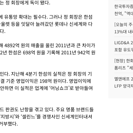
는 정 회장에게 독이 됐다.
한국투자증
천억, "역
 유통망 확대는 필수다. 그러나 정 회장은 한섬
아울렛 등을 잇달아 늘려갔던 롯데나 신세계와 다
[오늘의 주
다.
13%대 내
LIGD&A 
해 4892억 원의 매출을 올린 2011년과 큰 차이가
포함 유도무
년 한섬은 698억 원을 기록해 2011년 942억 원
[현장] 한
폼리츠 "세
다. 지난해 4분기 한섬의 실적은 정 회장의 기
엘앤에프 2
연결 기준 영업이익은 198억 원이다. 영업이익에
LFP 양극
감안하면 이 실적은 업계에 ‘어닝쇼크’로 받아들여
드 판권도 난항을 겪고 있다. 주요 명품 브랜드들
년 ‘지방시’와 ‘셀린느’를 경쟁사인 신세계인터내셔
 거부했다.