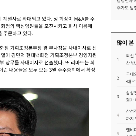
삼성전자 
주가도 받칠
계열사로 확대되고 있다. 정 회장이 M&A를 주
대백화점의 핵심임원들을 포진시키고 회사 이름에
을 주문하고 있다.
많이 본
백화점 기획조정본부장 겸 부사장을 사내이사로 선
를 열어 김민덕 현대백화점 기획조정본부 경영지원
외신 
1
부 상무를 사내이사로 선출했다. 또 리바트는 회
산 반
 이런 내용들은 모두 오는 3월 주주총회에서 확정
국내외
2
·대우
삼성전
3
권가 
삼성전
4
까지
엔비디
5