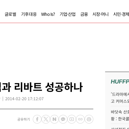
글로벌
기후대응
Who Is?
기업·산업
금융
시장·머니
시민·경
HUFF
섬과 리바트 성공하나
'드라마에서
r
2014-02-20 17:12:07
고 커머스
바닷속 산
황 : 한국
공유하기