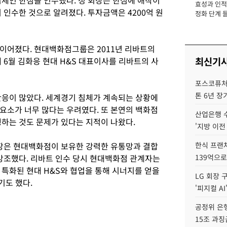
션업체인 한섬을 인수했다. 정 회장은 한섬에 애착이
효성과 인적 
장
 인수한 것으로 알려졌다. 투자금액은 4200억 원
정화 단계 들
이어졌다. 현대백화점그룹은 2011년 리바트의
최신기
 6월 김화응 현대 H&S 대표이사를 리바트의 사
포스코퓨처엠
톤 6년 장
반응이 많았다. 세계경기 침체가 계속되는 상황에
요소가 너무 많다는 우려였다. 또 본연의 백화점
산업은행 
행하는 것도 문제가 있다는 지적이 나왔다.
'지방 이전
회장은 현대백화점이 보유한 강력한 유통망과 결합
한식 프랜
 강조했다. 리바트 인수 당시 현대백화점 관계자는
139억으로
특화된 현대 H&S와 협업을 통해 시너지를 얻을
LG 회장 
기도 했다.
'피지컬 AI
공정위 은행
15조 과징