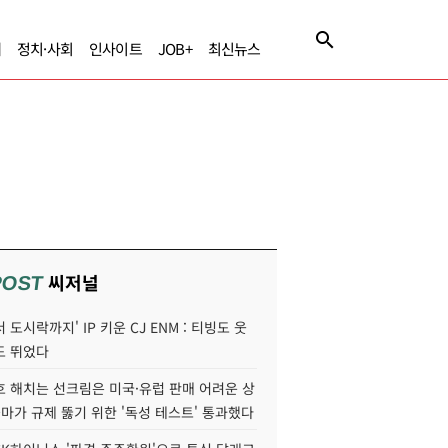
제
정치·사회
인사이트
JOB+
최신뉴스
씨저널
POST
 도시락까지' IP 키운 CJ ENM : 티빙도 웃
도 뛰었다
호 해치는 선크림은 미국·유럽 판매 어려운 상
콜마가 규제 뚫기 위한 '독성 테스트' 통과했다