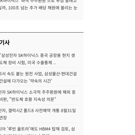
SK하이닉스 '파격 주주환원'으로 투심 달래고
까, 100조 넘는 추가 배당 재원에 쏠리는 눈
 기사
"삼성전자 SK하이닉스 중국 공장용 현지 생
도체 장비 시험, 미국 수출통제 ..
서 속도 붙는 원전 사업, 삼성물산·현대건설
건설에 다가오는 '약속의 시간'
자 SK하이닉스 소극적 주주환원에 해외 증
비판, "반도체 호황 지속성 의문"
자, 갤럭시Z 폴드8 사전예약 개통 8월31일
 연장
아 '루빈 울트라'에도 HBM4 탑재 검토, 삼