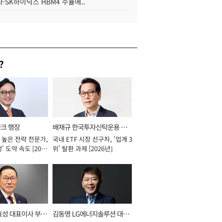
·SK하이닉스 HBM4 수율에..
?
뱅크 행장
배재규 한국투자신탁운용 대
 높은 전략 전문가,
국내 ETF 시장 선구자, '업계 3
표이사 사장
' 도약 속도 [2026
위' 탈환 과제 [2026년]
효성 대표이사 부회
김동명 LG에너지솔루션 대표