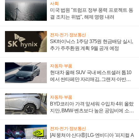
사회
미국 법원 "트럼프 정부 풍력 프로젝트 동
결 조치는 위법", 해제 명령 내려
전자·전기·정보통신
SK하이닉스 1주당 375원 현금배당 실시,
추가 주주환원 계획 9월 공개 예정
자동차·부품
현대차 올해 SUV 국내 베스트셀러 톱10
에서 싼타페만 자리매김, 그랜저·아반떼
'세단 쌍끌이'로 내수 방어
자동차·부품
BYD코리아 가격 앞세워 수입차 4위 올랐
지만, BMW·벤츠보다 높은 공임비에 소비
자 불만 폭발
전자·전기·정보통신
[AI 뭉쳐야 산다⑧] LG·엔비디아 '피지컬 A