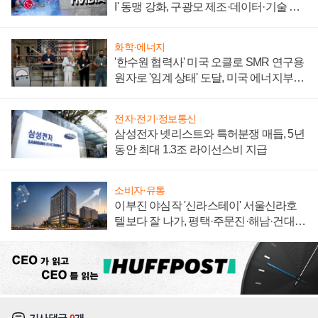
I' 동맹 강화, 구광모 제조·데이터·기술 결
집해 종합 로보틱스 기업으로
화학·에너지
'한수원 협력사' 미국 오클로 SMR 연구용
원자로 '임계 상태' 도달, 미국 에너지부
"중요한 이정표"
전자·전기·정보통신
삼성전자 넷리스트와 특허분쟁 매듭, 5년
동안 최대 1.3조 라이선스비 지급
소비자·유통
이부진 야심작 '신라스테이' 서울신라호
텔보다 잘 나가, 평택·주문진·해남·건대로
성장판 더 넓힌다