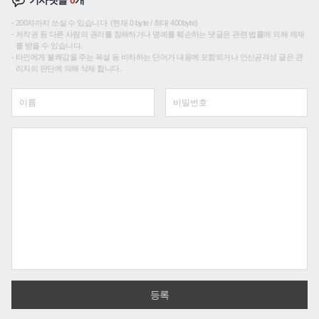
기사댓글
0
개
200자까지 쓰실 수 있습니다. (현재 0 byte / 최대 400byte)
저작권 등 다른 사람의 권리를 침해하거나 명예를 훼손하는 댓글은 관련 법률에 의해 제재
를 받을 수 있습니다.
타인에게 불쾌감을 주는 욕설 등 비하하는 단어가 내용에 포함되거나 인신공격성 글은 관
리자의 판단에 의해 삭제 합니다.