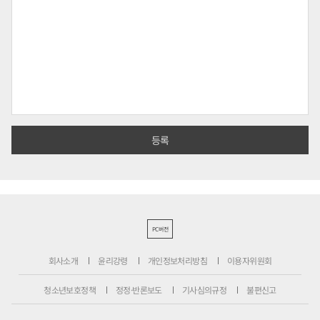
PC버전
회사소개
윤리강령
개인정보처리방침
이용자위원회
청소년보호정책
정정·반론보도
기사심의규정
불편신고