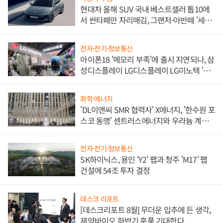
현대차 올해 SUV 국내 베스트셀러 톱10에
서 싼타페만 자리매김, 그랜저·아반떼 '세단
쌍끌이'로 내수 방어
전자·전기·정보통신
아이폰18 '메모리 부족'에 출시 지연되나, 삼
성디스플레이 LG디스플레이 LG이노텍 '탈
애플' 수익 다각화 속도
화학·에너지
'DL이앤씨 SMR 협력사' X에너지, '한수원 포
스코 동맹' 센트러스에너지와 우라늄 계약
체결
전자·전기·정보통신
SK하이닉스, 용인 'Y2' 팹과 청주 'M17' 팹
건설에 54조 투자 결정
데스크 리포트
[데스크리포트 8월] 무더운 입추에 든 생각,
제약바이오 하반기 훈풍 기대한다