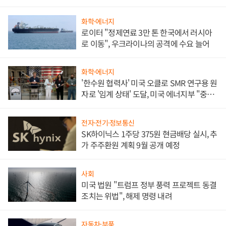
화학·에너지
로이터 "정제연료 3만 톤 한국에서 러시아
로 이동", 우크라이나의 공격에 수요 늘어
화학·에너지
'한수원 협력사' 미국 오클로 SMR 연구용 원
자로 '임계 상태' 도달, 미국 에너지부 "중요
한 이정표"
전자·전기·정보통신
SK하이닉스 1주당 375원 현금배당 실시, 추
가 주주환원 계획 9월 공개 예정
사회
미국 법원 "트럼프 정부 풍력 프로젝트 동결
조치는 위법", 해제 명령 내려
자동차·부품