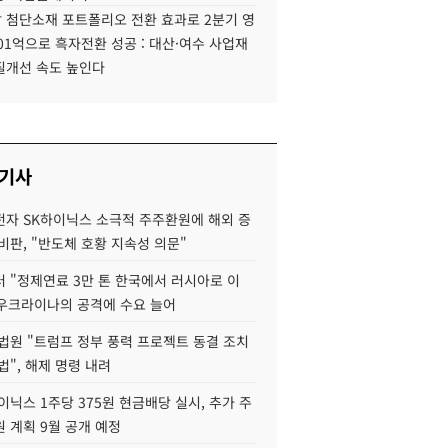
 첨단소재 포트폴리오 전환 효과로 2분기 영
01억으로 흑자전환 성공 : 대산·여수 사업재
질개선 속도 높인다
 기사
자 SK하이닉스 소극적 주주환원에 해외 증
비판, "반도체 호황 지속성 의문"
 "정제연료 3만 톤 한국에서 러시아로 이
 우크라이나의 공격에 수요 늘어
법원 "트럼프 정부 풍력 프로젝트 동결 조치
법", 해제 명령 내려
이닉스 1주당 375원 현금배당 실시, 추가 주
 계획 9월 공개 예정