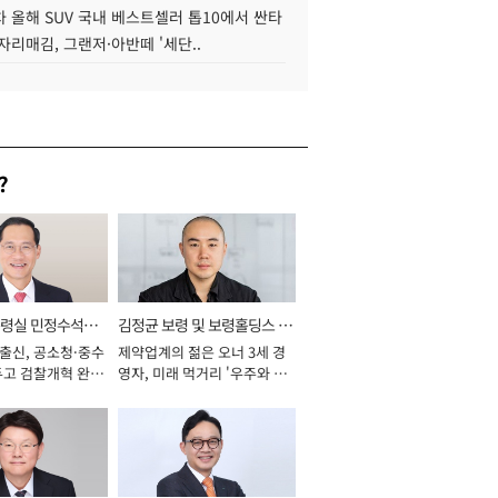
 올해 SUV 국내 베스트셀러 톱10에서 싼타
자리매김, 그랜저·아반떼 '세단..
?
통령실 민정수석비
김정균 보령 및 보령홀딩스 대
 출신, 공소청·중수
제약업계의 젊은 오너 3세 경
표이사 사장
두고 검찰개혁 완수
영자, 미래 먹거리 '우주와 헬
년]
스케어' 공들여 [2026년]