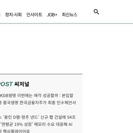
제
정치·사회
인사이트
JOB+
최신뉴스
씨저널
POST
' KDB생명 이번에는 매각 성공할까 : 본입찰
명 흥국생명 한국금융지주가 최종 인수제안서
 '용인 D램-청주 낸드' 신규 팹 건설에 54조
 '연평균 19% 성장' 메모리 수요 대응해 AI
장 핵심플레이어로