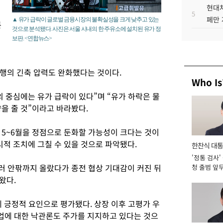
현대차
5
페만 
▲ 유가 급락이 글로벌 금융시장의 불확실성을 크게 낮추고 있는
른
것으로 분석됐다. 사진은 서울 시내의 한 주유소에 설치된 유가 정
보판. <연합뉴스>
행의 긴축 압력도 완화했다는 것이다.
Who Is
 중심에는 유가 급락이 있다”며 “유가 하락은 물
향을 줄 것”이라고 바라봤다.
 5~6월을 정점으로 둔화할 가능성이 크다는 것이
시적 조치에 그칠 수 있을 것으로 파악됐다.
한찬식 대
'정통 검사'
서관
러 안팎까지 올랐다가 종전 협상 기대감이 커진 뒤
청 출범 앞
맡아 [2026
왔다.
 긍정적 요인으로 평가됐다. 상장 이후 고평가 우
산업에 대한 낙관론도 주가를 지지하고 있다는 것으