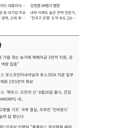
카드 대표이사 사
강정훈 iM뱅크 행장
성 등 대기업 주요
내부 이해도 높은 전략 전문가,
 경력, 신뢰 회복
'전국구 은행' 도약 속도 [2026
[2026년]
년]
사
 가뭄 겪는 농가에 재해자금 3천억 지원, 강
 역량 집중"
스 포스코인터내셔널과 포스코DX 지분 일부
 재원 2조5천억 확보
투스 '제우스: 오만의 신' 8월26일 출시, 진입
MMORPG 내..
고환율 기조' 극복 절실, 조좌진 '인바운드'
늘려 답 찾는다
정말] 민주당 민병덕 "홈플러스 정상화될 때까