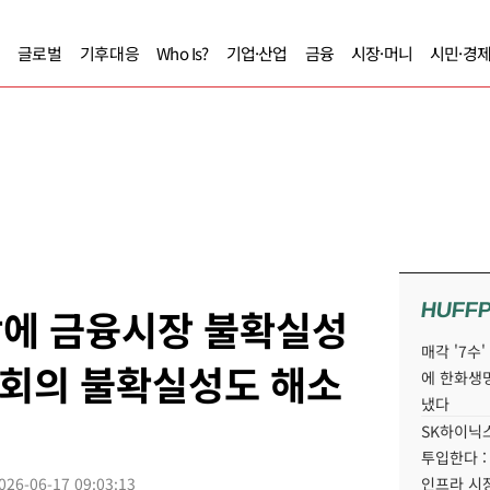
글로벌
기후대응
Who Is?
기업·산업
금융
시장·머니
시민·경
HUFF
락에 금융시장 불확실성
매각 '7수
C 회의 불확실성도 해소
에 한화생
냈다
SK하이닉스
투입한다 :
026-06-17 09:03:13
인프라 시