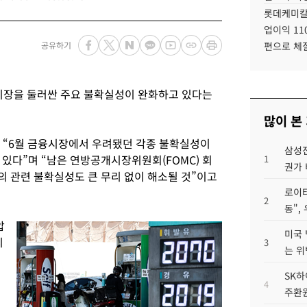
롯데케미칼
업이익 11
공유하기
편으로 체
시장을 둘러싼 주요 불확실성이 완화하고 있다는
많이 본
서 “6월 금융시장에서 우려됐던 각종 불확실성이
삼성전
있다”며 “남은 연방공개시장위원회(FOMC) 회
1
권가 
회의 관련 불확실성도 큰 무리 없이 해소될 것”이고
로이터
2
동",
압
미국 
리
3
는 위
SK하
4
주환원