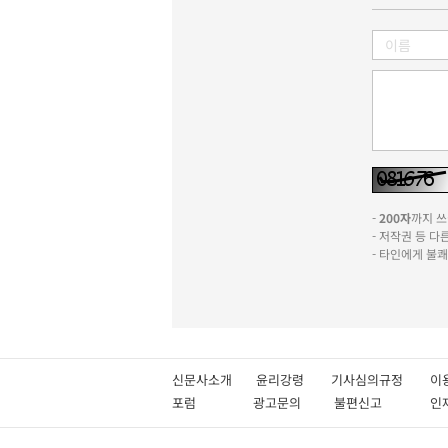
-
200자
까지 쓰실
- 저작권 등 
- 타인에게 불
신문사소개
윤리강령
기사심의규정
이
포럼
광고문의
불편신고