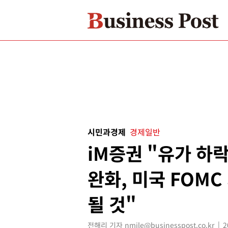
시민과경제
경제일반
iM증권 "유가 하
완화, 미국 FOM
될 것"
전해리 기자 nmile@businesspost.co.kr
2