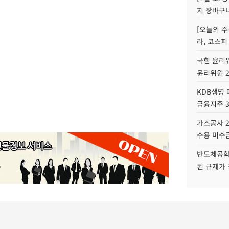
지 장바구
[오늘의 주
라, 코스피
국힘 윤리위
윤리위원 
KDB생명
금융지주 
가스공사 2
수용 미수금
반도체공학
된 규제가 