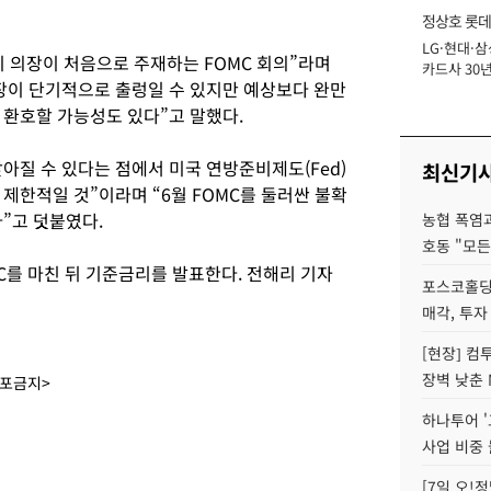
정상호 롯데
LG·현대·삼
장
시 의장이 처음으로 주재하는 FOMC 회의”라며
카드사 30년
장이 단기적으로 출렁일 수 있지만 예상보다 완만
에 '초집중' 
 환호할 가능성도 있다”고 말했다.
아질 수 있다는 점에서 미국 연방준비제도(Fed)
최신기
제한적일 것”이라며 “6월 FOMC를 둘러싼 불확
다”고 덧붙였다.
농협 폭염과
호동 "모든
C를 마친 뒤 기준금리를 발표한다. 전해리 기자
포스코홀딩
매각, 투자
[현장] 컴
장벽 낮춘 
배포금지>
하나투어 '
사업 비중 
[7일 오!