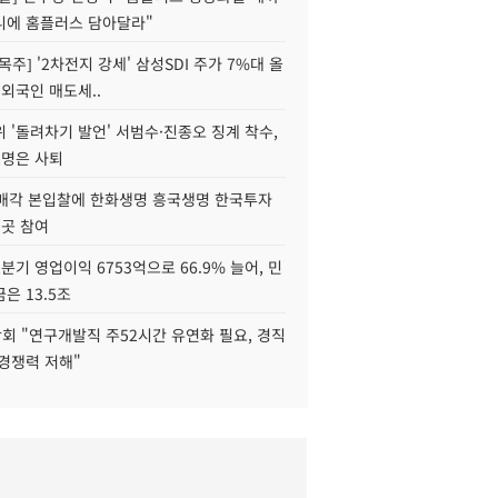
니에 홈플러스 담아달라"
목주] '2차전지 강세' 삼성SDI 주가 7%대 올
 외국인 매도세..
 '돌려차기 발언' 서범수·진종오 징계 착수,
2명은 사퇴
 매각 본입찰에 한화생명 흥국생명 한국투자
3곳 참여
분기 영업이익 6753억으로 66.9% 늘어, 민
은 13.5조
회 "연구개발직 주52시간 유연화 필요, 경직
경쟁력 저해"