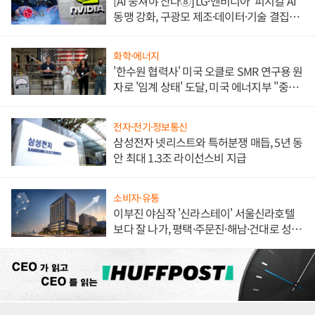
[AI 뭉쳐야 산다⑧] LG·엔비디아 '피지컬 AI'
동맹 강화, 구광모 제조·데이터·기술 결집
해 종합 로보틱스 기업으로
화학·에너지
'한수원 협력사' 미국 오클로 SMR 연구용 원
자로 '임계 상태' 도달, 미국 에너지부 "중요
한 이정표"
전자·전기·정보통신
삼성전자 넷리스트와 특허분쟁 매듭, 5년 동
안 최대 1.3조 라이선스비 지급
소비자·유통
이부진 야심작 '신라스테이' 서울신라호텔
보다 잘 나가, 평택·주문진·해남·건대로 성
장판 더 넓힌다