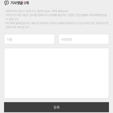
기사댓글
0
개
200자까지 쓰실 수 있습니다. (현재 0 byte / 최대 400byte)
저작권 등 다른 사람의 권리를 침해하거나 명예를 훼손하는 댓글은 관련 법률에 의해 제재를 받을
수 있습니다.
타인에게 불쾌감을 주는 욕설 등 비하하는 단어가 내용에 포함되거나 인신공격성 글은 관리자의 판
단에 의해 삭제 합니다.