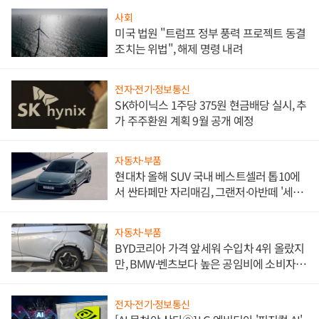
사회
미국 법원 "트럼프 정부 풍력 프로젝트 동결
조치는 위법", 해제 명령 내려
전자·전기·정보통신
SK하이닉스 1주당 375원 현금배당 실시, 추
가 주주환원 계획 9월 공개 예정
자동차·부품
현대차 올해 SUV 국내 베스트셀러 톱10에
서 싼타페만 자리매김, 그랜저·아반떼 '세단
쌍끌이'로 내수 방어
자동차·부품
BYD코리아 가격 앞세워 수입차 4위 올랐지
만, BMW·벤츠보다 높은 공임비에 소비자
불만 폭발
전자·전기·정보통신