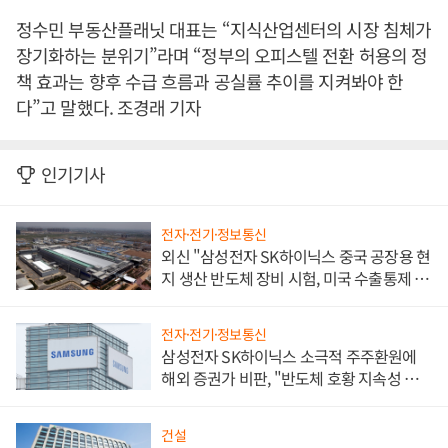
정수민 부동산플래닛 대표는 “지식산업센터의 시장 침체가
장기화하는 분위기”라며 “정부의 오피스텔 전환 허용의 정
책 효과는 향후 수급 흐름과 공실률 추이를 지켜봐야 한
다”고 말했다. 조경래 기자
인기기사
전자·전기·정보통신
외신 "삼성전자 SK하이닉스 중국 공장용 현
지 생산 반도체 장비 시험, 미국 수출통제 대
비"
전자·전기·정보통신
삼성전자 SK하이닉스 소극적 주주환원에
해외 증권가 비판, "반도체 호황 지속성 의
문"
건설