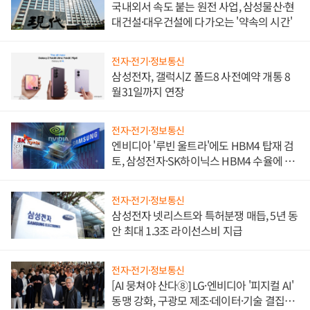
국내외서 속도 붙는 원전 사업, 삼성물산·현
대건설·대우건설에 다가오는 '약속의 시간'
전자·전기·정보통신
삼성전자, 갤럭시Z 폴드8 사전예약 개통 8
월31일까지 연장
전자·전기·정보통신
엔비디아 '루빈 울트라'에도 HBM4 탑재 검
토, 삼성전자·SK하이닉스 HBM4 수율에 주
도권 갈린다
전자·전기·정보통신
삼성전자 넷리스트와 특허분쟁 매듭, 5년 동
안 최대 1.3조 라이선스비 지급
전자·전기·정보통신
[AI 뭉쳐야 산다⑧] LG·엔비디아 '피지컬 AI'
동맹 강화, 구광모 제조·데이터·기술 결집