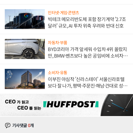
해 종합 로보틱스 기업으로
인터넷·게임·콘텐츠
빅테크 메모리반도체 포함 장기계약 '2.7조
달러' 규모, AI 투자 위축 우려와 반대 신호
자동차·부품
BYD코리아 가격 앞세워 수입차 4위 올랐지
만, BMW·벤츠보다 높은 공임비에 소비자
불만 폭발
소비자·유통
이부진 야심작 '신라스테이' 서울신라호텔
보다 잘 나가, 평택·주문진·해남·건대로 성
장판 더 넓힌다
기사댓글
0
개