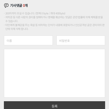
기사댓글
0
개
200자까지 쓰실 수 있습니다. (현재 0 byte / 최대 400byte)
저작권 등 다른 사람의 권리를 침해하거나 명예를 훼손하는 댓글은 관련 법률에 의해 제재를 받을
수 있습니다.
타인에게 불쾌감을 주는 욕설 등 비하하는 단어가 내용에 포함되거나 인신공격성 글은 관리자의 판
단에 의해 삭제 합니다.