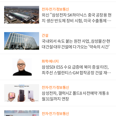
워
전자·전기·정보통신
외신 "삼성전자 SK하이닉스 중국 공장용 현
지 생산 반도체 장비 시험, 미국 수출통제 대
비"
건설
국내외서 속도 붙는 원전 사업, 삼성물산·현
대건설·대우건설에 다가오는 '약속의 시간'
화학·에너지
삼성SDI ESS 수요 급증에 북미 증설 타진,
최주선 스텔란티스·GM 합작공장 건설 재추
진하나
전자·전기·정보통신
삼성전자, 갤럭시Z 폴드8 사전예약 개통 8
월31일까지 연장
전자·전기·정보통신