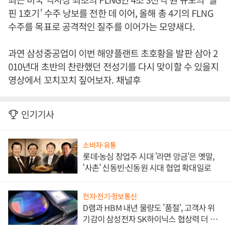
핀 1호기' 수주 낭보를 전한 데 이어, 올해 총 4기의 FLNG
수주를 목표로 공격적인 질주를 이어가는 모양새다.
과연 삼성중공업이 이번 해양플랜트 초호황을 발판 삼아 2
010년대 초반의 찬란했던 전성기를 다시 맞이할 수 있을지
영상에서 꼬치꼬치 짚어보자. 채널후
인기기사
소비자·유통
롯데·농심 창업주 시대 '라면 앙금'은 옛말,
'사촌' 신동빈·신동원 시대 협업 확대일로
전자·전기·정보통신
D램과 HBM 내년 물량도 '품절', 고객사 위
기감이 삼성전자 SK하이닉스 협상력 더 키