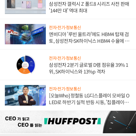
삼성전자 갤럭시 Z 폴드8 시리즈 사전 판매
'144만 대' 역대 최대
전자·전기·정보통신
엔비디아 '루빈 울트라'에도 HBM4 탑재 검
토, 삼성전자·SK하이닉스 HBM4 수율에 주
도권 갈린다
전자·전기·정보통신
삼성전자 2분기 글로벌 D램 점유율 39% 1
위, SK하이닉스와 13%p 격차
전자·전기·정보통신
[오늘Who] 정철동 LG디스플레이 모바일 O
LED로 하반기 실적 반등 시동, '칩플레이
션'에 가격 인하 압박은 부담