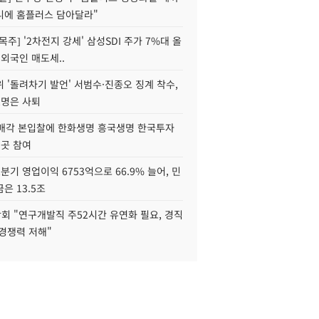
니에 홈플러스 담아달라"
목주] '2차전지 강세' 삼성SDI 주가 7%대 올
 외국인 매도세..
 '돌려차기 발언' 서범수·진종오 징계 착수,
2명은 사퇴
 매각 본입찰에 한화생명 흥국생명 한국투자
3곳 참여
분기 영업이익 6753억으로 66.9% 늘어, 민
은 13.5조
회 "연구개발직 주52시간 유연화 필요, 경직
경쟁력 저해"