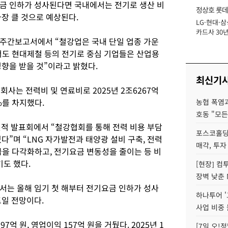
금 인하가 성사된다면 국내에서는 전기로 생산 비
정상호 롯데
가장 클 것으로 예상된다.
LG·현대·삼
장
카드사 30년
주간보고서에서 “철강업은 국내 단일 업종 가운
에 '초집중' 
에서도 현대제철 등의 전기로 중심 기업들은 산업용
향을 받을 것”이라고 밝혔다.
최신기
회사는 전력비 및 연료비로 2025년 2조6267억
%를 차지했다.
농협 폭염과
호동 "모든
 실적 발표회에서 “철강협회를 통해 전력 비용 부담
포스코홀딩
다”며 “LNG 자가발전과 태양광 설비 구축, 전력
매각, 투자
급을 다각화하고, 전기요금 변동성을 줄이는 등 비
기도 했다.
[현장] 컴
장벽 낮춘 
는 올해 임기 첫 해부터 전기요금 인하가 성사
하나투어 '
트일 전망이다.
사업 비중 
억 원, 영업이익 157억 원을 거뒀다. 2025년 1
[7일 오!