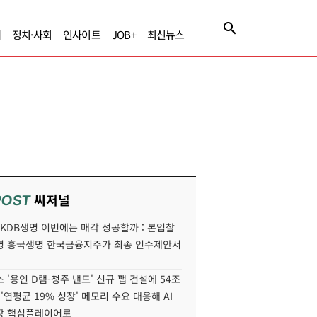
제
정치·사회
인사이트
JOB+
최신뉴스
씨저널
POST
' KDB생명 이번에는 매각 성공할까 : 본입찰
명 흥국생명 한국금융지주가 최종 인수제안서
 '용인 D램-청주 낸드' 신규 팹 건설에 54조
 '연평균 19% 성장' 메모리 수요 대응해 AI
장 핵심플레이어로