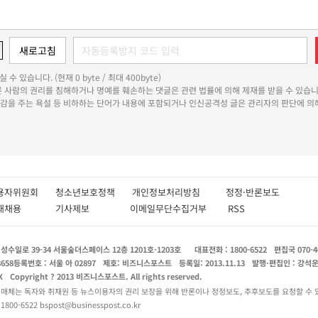
 수 있습니다. (현재 0 byte / 최대 400byte)
다른 사람의 권리를 침해하거나 명예를 훼손하는 댓글은 관련 법률에 의해 제재를 받을 수 있습니
쾌감을 주는 욕설 등 비하하는 단어가 내용에 포함되거나 인신공격성 글은 관리자의 판단에 의해
용자위원회
청소년보호정책
개인정보처리방침
정정·반론보도
인재채용
기사제보
이메일무단수집거부
RSS
수일로 39-34 서울숲더스페이스 12층 1201호-1203호
대표전화 : 1800-6522
편집국 070-4
8658
등록번호 : 서울 아 02897
제호: 비즈니스포스트
등록일: 2013.11.13
발행·편집인 : 강석
X
Copyright ? 2013 비즈니스포스트. All rights reserved.
 매체는 독자와 취재원 등 뉴스이용자의 권리 보장을 위해 반론이나 정정보도, 추후보도를 요청할 수 
0-6522 bspost@businesspost.co.kr