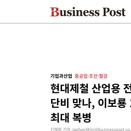
기업과산업
중공업·조선·철강
현대제철 산업용 
단비 맞나, 이보룡
최대 복병
신재희 기자 JaeheeShin@businesspost.co.