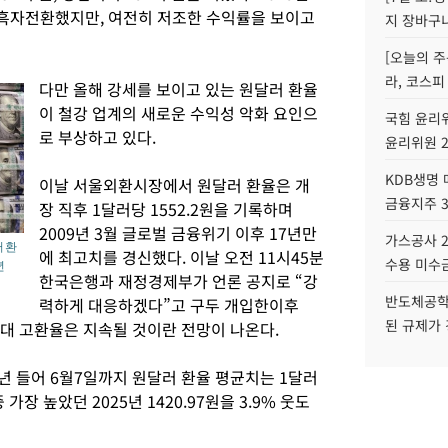
은 흑자전환했지만, 여전히 저조한 수익률을 보이고
지 장바구
[오늘의 주
라, 코스피
다만 올해 강세를 보이고 있는 원달러 환율
이 철강 업계의 새로운 수익성 악화 요인으
국힘 윤리위
로 부상하고 있다.
윤리위원 
KDB생명
이날 서울외환시장에서 원달러 환율은 개
금융지주 
장 직후 1달러당 1552.2원을 기록하며
2009년 3월 글로벌 금융위기 이후 17년만
가스공사 2
 환
에 최고치를 경신했다. 이날 오전 11시45분
수용 미수금
년
한국은행과 재정경제부가 언론 공지로 “강
반도체공학
력하게 대응하겠다”고 구두 개입한이후
된 규제가 
원 대 고환율은 지속될 것이란 전망이 나온다.
년 들어 6월7일까지 원달러 환율 평균치는 1달러
 가장 높았던 2025년 1420.97원을 3.9% 웃도