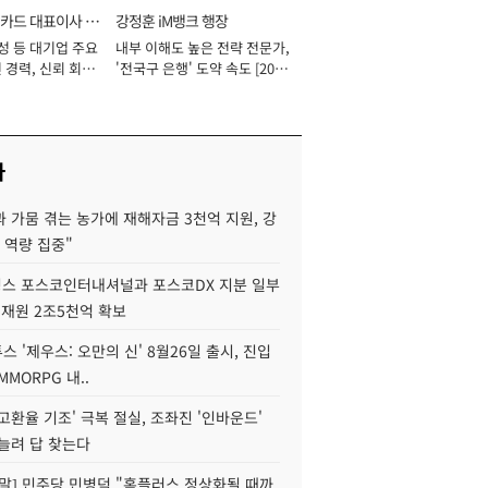
카드 대표이사 사
강정훈 iM뱅크 행장
성 등 대기업 주요
내부 이해도 높은 전략 전문가,
 경력, 신뢰 회복
'전국구 은행' 도약 속도 [2026
[2026년]
년]
사
 가뭄 겪는 농가에 재해자금 3천억 지원, 강
 역량 집중"
스 포스코인터내셔널과 포스코DX 지분 일부
 재원 2조5천억 확보
투스 '제우스: 오만의 신' 8월26일 출시, 진입
MMORPG 내..
고환율 기조' 극복 절실, 조좌진 '인바운드'
늘려 답 찾는다
정말] 민주당 민병덕 "홈플러스 정상화될 때까