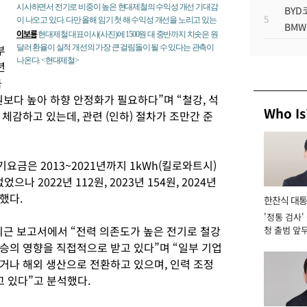
시사하면서 전기로 비중이 높은 현대제철의 수익성 개선 기대감
BYD
5
이 나오고 있다. 다만 올해 임기 첫 해 수익성 개선을 노리고 있는
BMW
이보룡
현대제철 대표이사(사진)에 1500원 대 중반까지 치솟은 원
부
달러 환율이 실적 개선의 가장 큰 걸림돌이 될 수 있다는 관측이
나온다. <현대제철>
년
금
0원보다 높아 하향 안정화가 필요하다”며 “철강, 석
Who Is
체감하고 있는데, 관련 (인하) 절차가 조만간 준
금은 2013~2021년까지 1kWh(킬로와트시)
으나 2022년 112원, 2023년 154원, 2024년
승했다.
한찬식 대
'정통 검사'
서관
최근 보고서에서 “전력 의존도가 높은 전기로 철강
청 출범 앞
맡아 [2026
승의 영향을 직접적으로 받고 있다”며 “일부 기업
거나 해외 생산으로 전환하고 있으며, 인력 조정
고 있다”고 분석했다.