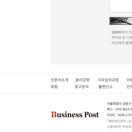
-
200자
까지 쓰실
- 저작권 등 
- 타인에게 불
신문사소개
윤리강령
기사심의규정
이
포럼
광고문의
불편신고
서울특별시 성동구 성
팩스 : 070-4015-
ISSN : 2636-171
열린보도원칙
당
고충처리인 박상유 180