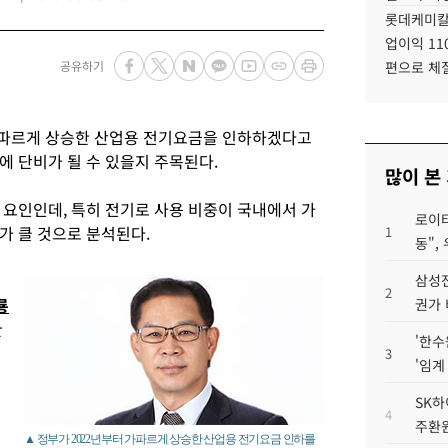
롯데케미칼
업이익 11
공유하기
편으로 체
 가파르게 상승한 산업용 전기요금을 인하하겠다고
에 단비가 될 수 있을지 주목된다.
많이 본
 요인인데, 특히 전기로 사용 비중이 국내에서 가
로이터
가 클 것으로 분석된다.
1
동",
삼성전
2
룡
권가 
한
'한수
3
'임계
SK하
4
주환원
▲ 정부가 2022년부터 가파르게 상승한 산업용 전기요금 인하를