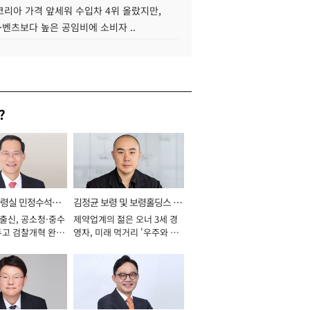
코리아 가격 앞세워 수입차 4위 올랐지만,
·벤츠보다 높은 공임비에 소비자 ..
?
통령실 민정수석비
김정균 보령 및 보령홀딩스 대
 출신, 공소청·중수
제약업계의 젊은 오너 3세 경
표이사 사장
두고 검찰개혁 완수
영자, 미래 먹거리 '우주와 헬
년]
스케어' 공들여 [2026년]