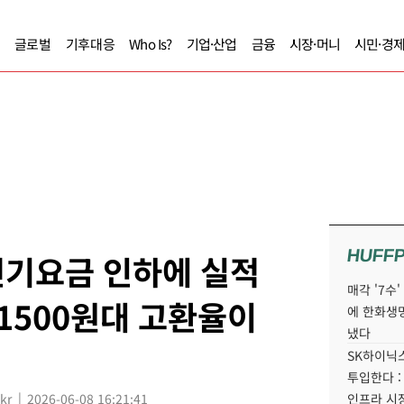
글로벌
기후대응
Who Is?
기업·산업
금융
시장·머니
시민·경
HUFF
전기요금 인하에 실적
매각 '7수
 1500원대 고환율이
에 한화생
냈다
SK하이닉스
투입한다 :
kr
2026-06-08 16:21:41
인프라 시