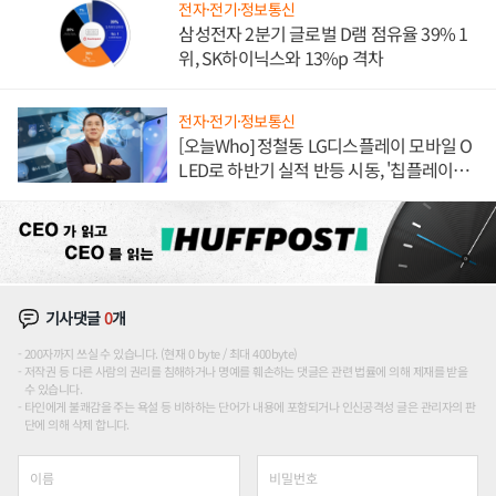
전자·전기·정보통신
삼성전자 2분기 글로벌 D램 점유율 39% 1
위, SK하이닉스와 13%p 격차
전자·전기·정보통신
[오늘Who] 정철동 LG디스플레이 모바일 O
LED로 하반기 실적 반등 시동, '칩플레이
션'에 가격 인하 압박은 부담
기사댓글
0
개
200자까지 쓰실 수 있습니다. (현재 0 byte / 최대 400byte)
저작권 등 다른 사람의 권리를 침해하거나 명예를 훼손하는 댓글은 관련 법률에 의해 제재를 받을
수 있습니다.
타인에게 불쾌감을 주는 욕설 등 비하하는 단어가 내용에 포함되거나 인신공격성 글은 관리자의 판
단에 의해 삭제 합니다.