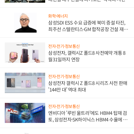
화학·에너지
삼성SDI ESS 수요 급증에 북미 증설 타진,
최주선 스텔란티스·GM 합작공장 건설 재추
진하나
전자·전기·정보통신
삼성전자, 갤럭시Z 폴드8 사전예약 개통 8
월31일까지 연장
전자·전기·정보통신
삼성전자 갤럭시 Z 폴드8 시리즈 사전 판매
'144만 대' 역대 최대
전자·전기·정보통신
엔비디아 '루빈 울트라'에도 HBM4 탑재 검
토, 삼성전자·SK하이닉스 HBM4 수율에 주
도권 갈린다