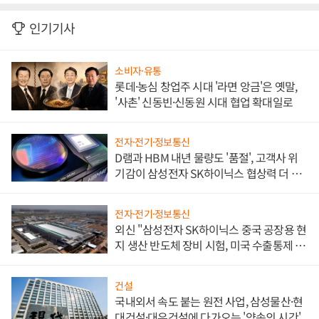
인기기사
소비자·유통
롯데·농심 창업주 시대 '라면 앙금'은 옛말,
'사촌' 신동빈·신동원 시대 협업 확대일로
전자·전기·정보통신
D램과 HBM 내년 물량도 '품절', 고객사 위
기감이 삼성전자 SK하이닉스 협상력 더 키
워
전자·전기·정보통신
외신 "삼성전자 SK하이닉스 중국 공장용 현
지 생산 반도체 장비 시험, 미국 수출통제 대
비"
건설
국내외서 속도 붙는 원전 사업, 삼성물산·현
대건설·대우건설에 다가오는 '약속의 시간'