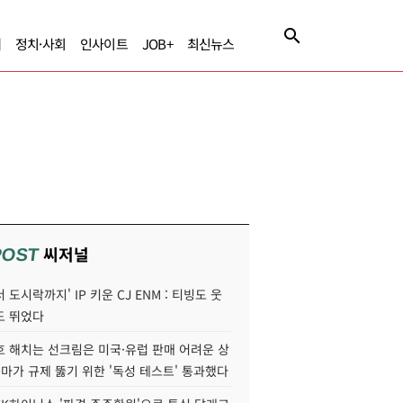
제
정치·사회
인사이트
JOB+
최신뉴스
씨저널
POST
 도시락까지' IP 키운 CJ ENM : 티빙도 웃
도 뛰었다
호 해치는 선크림은 미국·유럽 판매 어려운 상
콜마가 규제 뚫기 위한 '독성 테스트' 통과했다