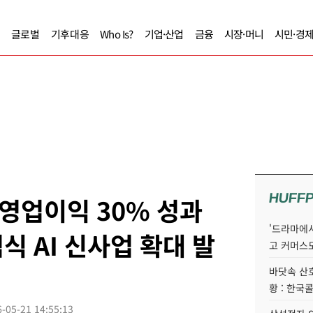
글로벌
기후대응
Who Is?
기업·산업
금융
시장·머니
시민·경
HUFF
'영업이익 30% 성과
'드라마에서
범식 AI 신사업 확대 발
고 커머스
바닷속 산
황 : 한국
-05-21 14:55:13