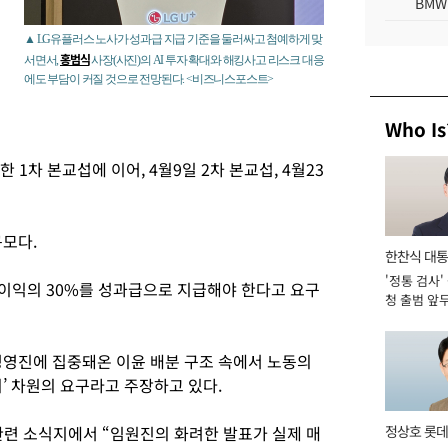
BMW
▲ LG유플러스 노사가 성과급 지급 기준을 둘러싸고 첨예하게 맞
홍범식
서면서,
사장(사진)의 AI 투자 확대와 해킹사고 리스크 대응
에도 부담이 커질 것으로 전망된다. <비즈니스포스트>
Who Is
 1차 본교섭에 이어, 4월9일 2차 본교섭, 4월23
규모다.
한찬식 대
'정통 검사'
서관
업이익의 30%를 성과급으로 지급해야 한다고 요구
청 출범 앞
맡아 [2026
경영진에 집중돼온 이윤 배분 구조 속에서 노동의
’ 차원의 요구라고 주장하고 있다.
련 소식지에서 “임원진의 화려한 발표가 실제 매
정상호 롯데