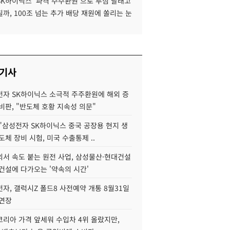
SK하이닉스 '파격 주주환원'으로 투심 달래고
까, 100조 넘는 추가 배당 재원에 쏠리는 눈
 기사
자 SK하이닉스 소극적 주주환원에 해외 증
비판, "반도체 호황 지속성 의문"
"삼성전자 SK하이닉스 중국 공장용 현지 생
도체 장비 시험, 미국 수출통제 ..
서 속도 붙는 원전 사업, 삼성물산·현대건설
건설에 다가오는 '약속의 시간'
자, 갤럭시Z 폴드8 사전예약 개통 8월31일
 연장
코리아 가격 앞세워 수입차 4위 올랐지만,