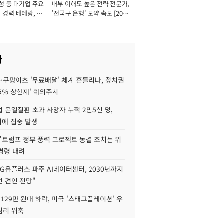
성 등 대기업 주요
내부 이해도 높은 전략 전문가,
 경력 베테랑, 신
'전국구 은행' 도약 속도 [2026
'초집중' 영업정지
년]
[2026년]
사
·쿠팡이츠 '무료배달' 체계 흔들리나, 정치권
15% 상한제' 예의주시
 온열질환 초과 사망자 누적 2만5천 명,
이에 집중 발생
"트럼프 정부 풍력 프로젝트 동결 조치는 위
 명령 내려
LG유플러스 파주 AI데이터센터, 2030년까지
 견인 전망"
129만 원대 하락, 미국 '스태그플레이션' 우
심리 위축