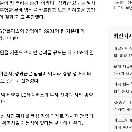
들이 땀 흘리는 순간”이라며 “성과급 요구는 일시
LG·현대·삼
장
카드사 30년
투명한 분배 방식을 바로잡고 노동 기여도를 공정
뢰 회복에 
의 결과”라고 주장했다.
제재 '부담' 
G유플러스의 영업이익 8921억 원 가운데 약
최신기
입돼야 한다.
배달의민족
원을 기준으로 하면 성과급 규모는 약 3369억 원
의 '비용 
올해 서유럽
하면서, 성과급은 임금이 아니라 경영 성과에 따
4~7월 사
있는 것으로 전해졌다.
미국 법원 
법", 해제
 넘어 향후 LG유플러스의 투자 전략과 사업 방향
다.
KB증권 "
수익성 개선
중심 사업 확대를 핵심 경영 과제로 제시한 만큼 대
비트코인 9
을 위축시킬 가능성이 있다는 분석이 나온다.
려에 투자