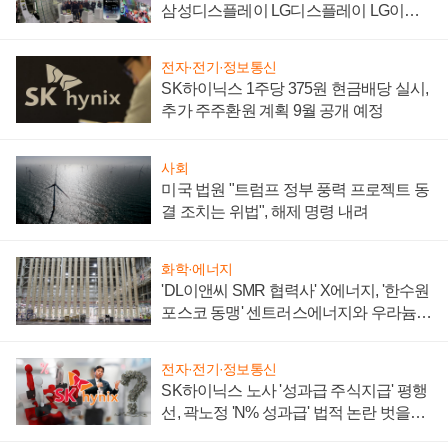
삼성디스플레이 LG디스플레이 LG이노
텍 '탈애플' 수익 다각화 속도
전자·전기·정보통신
SK하이닉스 1주당 375원 현금배당 실시,
추가 주주환원 계획 9월 공개 예정
사회
미국 법원 "트럼프 정부 풍력 프로젝트 동
결 조치는 위법", 해제 명령 내려
화학·에너지
'DL이앤씨 SMR 협력사' X에너지, '한수원
포스코 동맹' 센트러스에너지와 우라늄
계약 체결
전자·전기·정보통신
SK하이닉스 노사 '성과급 주식지급' 평행
선, 곽노정 'N% 성과급' 법적 논란 벗을지
주목