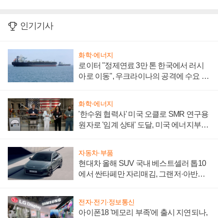
인기기사
화학·에너지
로이터 "정제연료 3만 톤 한국에서 러시
아로 이동", 우크라이나의 공격에 수요 늘
어
화학·에너지
'한수원 협력사' 미국 오클로 SMR 연구용
원자로 '임계 상태' 도달, 미국 에너지부
"중요한 이정표"
자동차·부품
현대차 올해 SUV 국내 베스트셀러 톱10
에서 싼타페만 자리매김, 그랜저·아반떼
'세단 쌍끌이'로 내수 방어
전자·전기·정보통신
아이폰18 '메모리 부족'에 출시 지연되나,