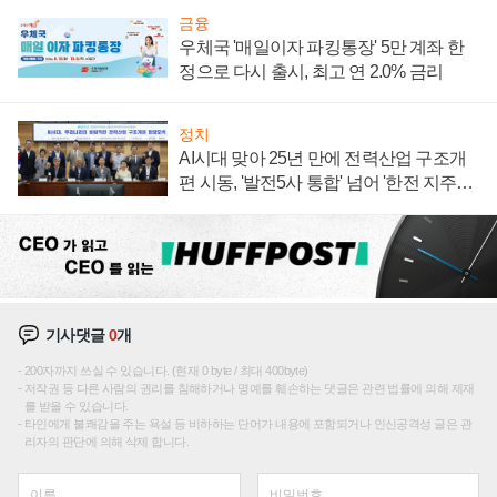
금융
우체국 '매일이자 파킹통장' 5만 계좌 한
정으로 다시 출시, 최고 연 2.0% 금리
정치
AI시대 맞아 25년 만에 전력산업 구조개
편 시동, '발전5사 통합' 넘어 '한전 지주사'
재편론도
기사댓글
0
개
200자까지 쓰실 수 있습니다. (현재 0 byte / 최대 400byte)
저작권 등 다른 사람의 권리를 침해하거나 명예를 훼손하는 댓글은 관련 법률에 의해 제재
를 받을 수 있습니다.
타인에게 불쾌감을 주는 욕설 등 비하하는 단어가 내용에 포함되거나 인신공격성 글은 관
리자의 판단에 의해 삭제 합니다.